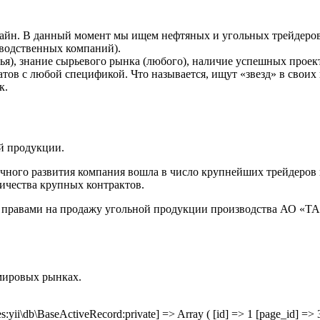
айн. В данный момент мы ищем нефтяных и угольных трейдеров
водственных компаний).
я), знание сырьевого рынка (любого), наличие успешных проект
тов с любой спецификой. Что называется, ищут «звезд» в своих
к.
й продукции.
ичного развития компания вошла в число крупнейших трейдеров н
личества крупных контрактов.
 правами на продажу угольной продукции производства АО 
мировых рынках.
db\BaseActiveRecord:private] => Array ( [id] => 1 [page_id] => 3