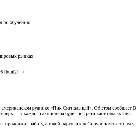
л по обучению.
мировых рынках.
05 [html2] =>
американском руднике «Пик Сигнальный». Об этом сообщает Bill
 теперь — у каждого акционера будет по трети капитала актива.
ик продолжит работу, а такой партнер как Gunvor поможет нам 