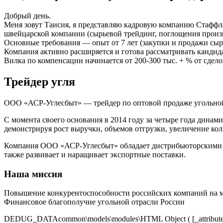
Добрый день.
Меня зовут Таисия, я представляю кадровую компанию Стаффл
швейцарской компании (сырьевой трейдинг, поглощения произ
Основные требования — опыт от 7 лет (закупки и продажи сырь
Компания активно расширяется и готова рассматривать кандида
Вилка по компенсации начинается от 200-300 тыс. + % от сдело
Трейдер угля
ООО «АСР-Углесбыт» — трейдер по оптовой продаже угольно
С момента своего основания в 2014 году за четыре года динам
демонстрируя рост выручки, объемов отгрузки, увеличение ко
Компания ООО «АСР-Углесбыт» обладает дистрибьюторскими
также развивает и наращивает экспортные поставки.
Наша миссия
Повышение конкурентоспособности российских компаний на 
Финансовое благополучие угольной отрасли России
DEDUG_DATAcommon\models\modules\HTML Object ( [_attributes:yii\