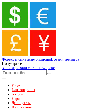
Форекс и бинарные опционы
Всё для трейдера
Популярное
Заблокировали счета на Форекс
Forex
Бин. опционы
Акции
Биржи
Дивиденты
Индикаторы