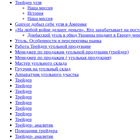
Трейдер угля
Наша миссия
История
Наша миссия
Gunvor добыл себе угля в Америке
«На любой войне делают деньги». Кто зарабатывает на пост
Донбасский уголь в обход Украины продают в Европу чере
Уголь. Особенности и перспективы рынка
Работа Трейдер угольной продукции
Менеджер по продажам угольной продукции (трейдер)
Менеджер по продажам ( угольная продукция)
Мастер угольного склада
Грузчик на угольный склад
Аппаратчик угольного участка
Трейдер
Трейдер
Трейдер
Трейдер
Трейдер
Трейдер
Трейдер
Трейдер
Трейдер- аналитик
Помощник трейдера
Трейдер- аналитик