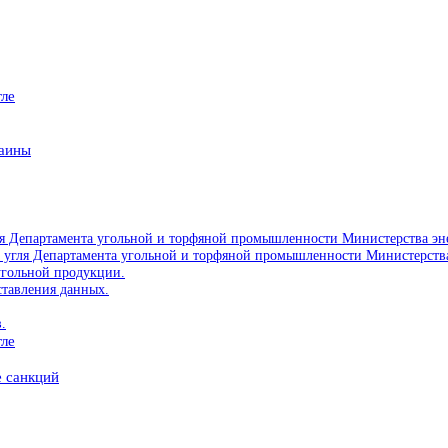
гле
раины
угля Департамента угольной и торфяной промышленности Министерства эн
ынка угля Департамента угольной и торфяной промышленности Министерст
угольной продукции.
ставления данных.
.
гле
е санкций