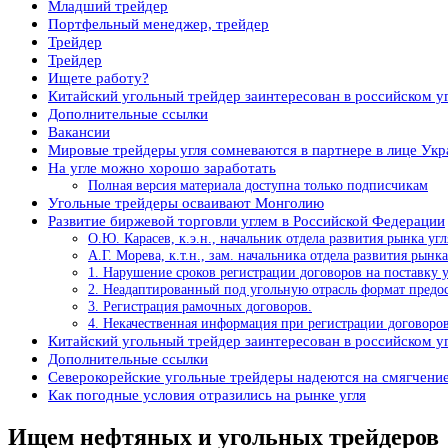
Младший трейдер
Портфельный менеджер, трейдер
Трейдер
Трейдер
Ищете работу?
Китайский угольный трейдер заинтересован в российском у
Дополнительные ссылки
Вакансии
Мировые трейдеры угля сомневаются в партнере в лице Ук
На угле можно хорошо заработать
Полная версия материала доступна только подписчикам
Угольные трейдеры осваивают Монголию
Развитие биржевой торговли углем в Российской Федерации
О.Ю. Карасев, к.э.н., начальник отдела развития рынка 
А.Г. Морева, к.т.н., зам. начальника отдела развития р
1. Нарушение сроков регистрации договоров на поставку 
2. Неадаптированный под угольную отрасль формат предо
3. Регистрация рамочных договоров.
4. Некачественная информация при регистрации договоров
Китайский угольный трейдер заинтересован в российском у
Дополнительные ссылки
Северокорейские угольные трейдеры надеются на смягчени
Как погодные условия отразились на рынке угля
Ищем нефтяных и угольных трейдеров