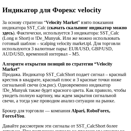
Индикатор для Форекс velocity
За основу стратегии “
Velocity Market
” взято показания
индикатора SST_Calc (
скачать скальпинг индикатор можно
здесь
). Фактически, используется 3 индикатора: SST_Calc
(Long и Short) и !De_Munyuk. Или же можно использовать
готовый шаблон – scalping velocity market.tpl. Для торговли
используются 3 валютные пары: EUR/USD, GBP/USD,
AUD/USD, временной интервал – М5.
Алгоритм открытия позиций по стратегии “Velocity
Market”
Продажа. Индикатор SST_CalcShort подает сигнал – красный
крестик в квадрате, красный плюс и 3 красные точки ниже
сигнальной свечи (см.рис). Одновременно индикатор
!De_Munyuk также будет красного цвета. Как правило, чтобы
увидеть полную картину, мы ждем закрытия сигнальной
свечи, а тогда уже проводим анализ ситуации на рынке.
Брокер для торговли — компания
Alpari,
RoboForex,
Forex4You
.
Давайте рассмотрим эти сигналы от SST_CalcShort более