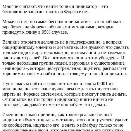
Многие считают, что найти точный индикатор – это
бесполезное занятие: таких на Форексе нет.
Может и нет, но самое бесполезное занятие – это пробовать
заработать на Форексе обычными методиками, которые
приведут к сливу в 95% случаев.
Великие открытия делались не в подтверждение, а вопреки
общепринятому мнению и догматике. Все думают, что сделать
точные индикаторы невозможно, поэтому они и не замечают
настоящих граалей. Все потому, что они в этом убеждены. И
только небольшая группа людей, верующая в существование
«единорога», которая целеустремленно ищет его, располагает
хорошими шансами найти по-настоящему точный индикатор.
Пусть шансы найти грааль ничтожны и равны 0,001 из
миллиона, но этот шанс лучше, чем не делать ничего или
играть на Форексе системами, которые помогут слить деньги.
От попыток найти точный индикатор никто ничего не
потеряет, так давайте вместе попробуем это сделать.
Именно по такой причине, как только реально точный
индикатор будет открыт – методику этого инструмента удалят
из сообщества, ищущего его, а знать о нём буду только те не
многочисленные люди, которые причастны к его открытию.