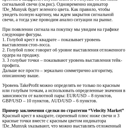
сигнальной свечи (см.рис). Одновременно индикатор
!De_Munyuk будет зеленого цвета. Как правило, чтобы
увидеть полную картину, мы ждем закрытия сигнальной
свечи, а тогда уже проводим анализ ситуации на рынке.
При появлении сигнала на покупку мы увидим на графике
следующие фигуры.
1. Голубой крест в квадрате – показывает уровень
выставления стоп-лосса.
2. Голубой плюс говорит об уровне выставления отложенного
ордера на продажу.
3. 3 голубые точки – показывают уровень выставления тейк-
профита.
Дальше все просто – зеркально симметрично алгоритму,
описанному выше.
Уровень TakeProfit можно определять не только по красным
или голубым точкам, а использовать определенные значения в
зависимости от валютной пары: EUR/USD – 8 пунктов,
GBP/USD – 10 пунктов, AUD/USD – 6 пунктов.
Пример заключения сделки по стратегии “Velocity Market”
Красный крест в квадрате, сиреневый плюс ниже свечи и 3
красные точки вместе с красным цветом индикатора
!De_Munyuk указывают, что можно выставлять отложенный