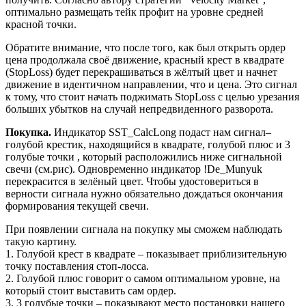
оптимально размещать тейк профит на уровне средней
красной точки.
Обратите внимание, что после того, как был открыть ордер
цена продолжала своё движение, красный крест в квадрате
(StopLoss) будет перекрашиваться в жёлтый цвет и начнет
движение в идентичном направлении, что и цена. Это сигнал
к тому, что стоит начать поджимать StopLoss с целью урезания
больших убытков на случай непредвиденного разворота.
Покупка.
Индикатор SST_CalcLong подаст нам сигнал–
голубой крестик, находящийся в квадрате, голубой плюс и 3
голубые точки , который расположились ниже сигнальной
свечи (см.рис). Одновременно индикатор !De_Munyuk
перекрасится в зелёный цвет. Чтобы удостовериться в
верности сигнала нужно обязательно дождаться окончания
формирования текущей свечи.
При появлении сигнала на покупку мы сможем наблюдать
такую картину.
1. Голубой крест в квадрате – показывает приблизительную
точку поставления стоп-лосса.
2. Голубой плюс говорит о самом оптимальном уровне, на
который стоит выставить сам ордер.
3. 3 голубые точки – показывают место постановки нашего