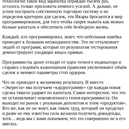
технологий такой вид заработка оправдан тысячу раз,
осталось только приложить немного усилий. А дальше, не
успев построить собственную торговую систему и не
определив критерии для сделок, эти Икары бросаются в мир
программирования, для того чтобы скорее нажить как можно
больше капитала и обеспечить себе безбедную жизнь.
Каждый, кто программировал, знает, что небольшая ошибка
приводит к большим неожиданностям. Это не отталкивает
людей от программ, которые по результатам тестирования
демонстрируют уходящие ввысь прямые.
Программисты далее отходят от идеи точного индикатора и
стараясь следовать казиношным правилам увеличивают объём
сделок и меняют параметры стоп ордеров.
Что не приводит к желаемому результату. И вместо
«Эвереста» мы получаем «кардиограмму» где каждая новая
сделка тяжело ударяет по капиталу. Самое интересное, что это
не останавливает новоявленного гения-программиста. Он
выходит на рынок с реальным депозитом и этим «продуктом».
Кто же, как не он знает, как тяжек труд, который он проделал
и разве не ему известна сила желания получить дивиденды,
хотя… ведь мы с вами понимаем, что это совершенно не в его
амплуа.