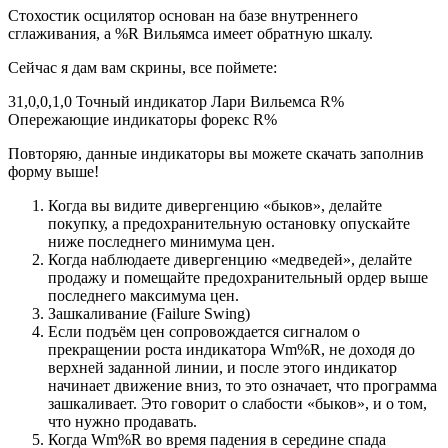
Стохостик осцилятор основан на базе внутреннего
сглаживания, а %R Вильямса имеет обратную шкалу.
Сейчас я дам вам скрины, все поймете:
31,0,0,1,0 Точный индикатор Лари Вильемса R%
Опережающие индикаторы форекс R%
Повторяю, данные индикаторы вы можете скачать заполнив
форму выше!
Когда вы видите дивергенцию «быков», делайте
покупку, а предохранительную остановку опускайте
ниже последнего минимума цен.
Когда наблюдаете дивергенцию «медведей», делайте
продажу и помещайте предохранительный ордер выше
последнего максимума цен.
Зашкаливание (Failure Swing)
Если подъём цен сопровождается сигналом о
прекращении роста индикатора Wm%R, не доходя до
верхней заданной линии, и после этого индикатор
начинает движение вниз, то это означает, что программа
зашкаливает. Это говорит о слабости «быков», и о том,
что нужно продавать.
Когда Wm%R во время падения в середине спада