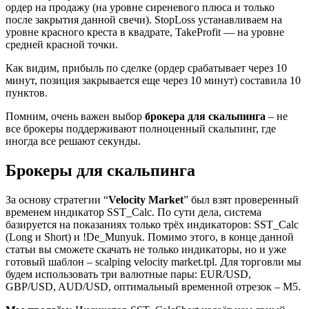
ордер на продажу (на уровне сиреневого плюса и только
после закрытия данной свечи). StopLoss устанавливаем на
уровне красного креста в квадрате, TakeProfit — на уровне
средней красной точки.
Как видим, прибыль по сделке (ордер срабатывает через 10
минут, позиция закрывается еще через 10 минут) составила 10
пунктов.
Помним, очень важен выбор
брокера для скальпинга
– не
все брокеры поддерживают полноценный скальпинг, где
иногда все решают секунды.
Брокеры для скальпинга
За основу стратегии “
Velocity Market
” был взят проверенный
временем индикатор SST_Calc. По сути дела, система
базируется на показаниях только трёх индикаторов: SST_Calc
(Long и Short) и !De_Munyuk. Помимо этого, в конце данной
статьи вы сможете скачать не только индикаторы, но и уже
готовый шаблон – scalping velocity market.tpl. Для торговли мы
будем использовать три валютные пары: EUR/USD,
GBP/USD, AUD/USD, оптимальный временной отрезок – М5.