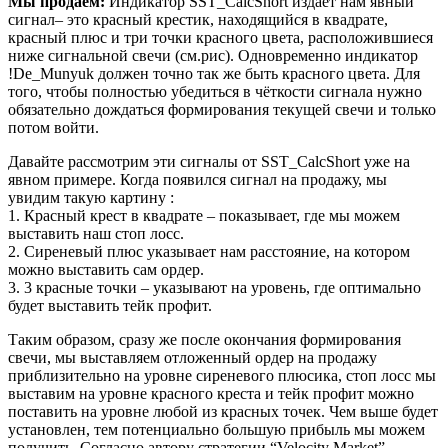
Мы продаём:
Индикатор SST_CalcShort издаёт нам явный
сигнал– это красный крестик, находящийся в квадрате,
красный плюс и три точки красного цвета, расположившиеся
ниже сигнальной свечи (см.рис). Одновременно индикатор
!De_Munyuk должен точно так же быть красного цвета. Для
того, чтобы полностью убедиться в чёткости сигнала нужно
обязательно дождаться формирования текущей свечи и только
потом войти.
Давайте рассмотрим эти сигналы от SST_CalcShort уже на
явном примере. Когда появился сигнал на продажу, мы
увидим такую картину :
1. Красный крест в квадрате – показывает, где мы можем
выставить наш стоп лосс.
2. Сиреневый плюс указывает нам расстояние, на котором
можно выставить сам ордер.
3. 3 красные точки – указывают на уровень, где оптимально
будет выставить тейк профит.
Таким образом, сразу же после окончания формирования
свечи, мы выставляем отложенный ордер на продажу
приблизительно на уровне сиреневого плюсика, стоп лосс мы
выставим на уровне красного креста и тейк профит можно
поставить на уровне любой из красных точек. Чем выше будет
установлен, тем потенциально большую прибыль мы можем
получить. Согласно автору стратегии “Velocity Market”,