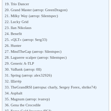
Trio Dancer
Grand Master (автор: GreenDragon)
Milky Way (автор: Silentspec)
Lucky Grid
Ilan Nikolaus
Benefit
«QLT» (автор: Serg33)
Hunter
MindTheGap (автор: Silentspec)
Laguerre scalper (автор: Silentspec)
Generic A-TLP
VaBank (автор: 0ll)
Spring (автор: alex32926)
Шатёр
TheGrandRSI (авторы: charly, Sergey Forex, shrike74)
Asphalt
Magnum (автор: ivanvp)
Gena the Crocodile
Forex Gold Investor (FGI)