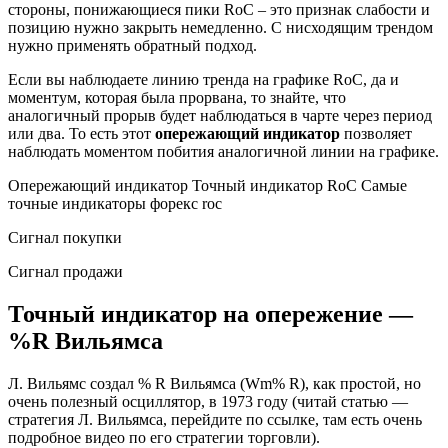
стороны, понижающиеся пики RoC – это признак слабости и
позицию нужно закрыть немедленно. С нисходящим трендом
нужно применять обратный подход.
Если вы наблюдаете линию тренда на графике RoC, да и
моментум, которая была прорвана, то знайте, что
аналогичный прорыв будет наблюдаться в чарте через период
или два. То есть этот
опережающий индикатор
позволяет
наблюдать моментом побития аналогичной линии на графике.
Опережающий индикатор Точный индикатор RoC Самые
точные индикаторы форекс roc
Сигнал покупки
Сигнал продажи
Точный индикатор на опережение —
%R Вильямса
Л. Вильямс создал % R Вильямса (Wm% R), как простой, но
очень полезный осциллятор, в 1973 году (читай статью —
стратегия Л. Вильямса, перейдите по ссылке, там есть очень
подробное видео по его стратегии торговли).