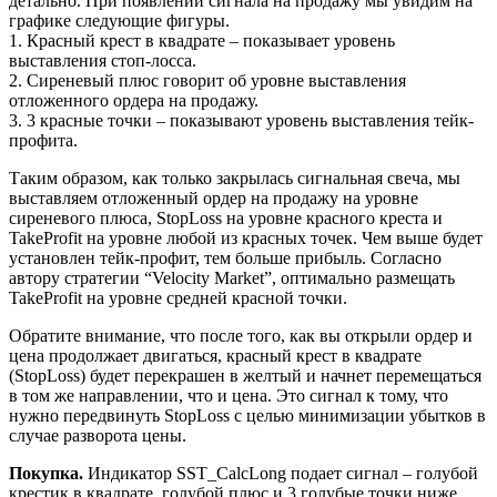
детально. При появлении сигнала на продажу мы увидим на
графике следующие фигуры.
1. Красный крест в квадрате – показывает уровень
выставления стоп-лосса.
2. Сиреневый плюс говорит об уровне выставления
отложенного ордера на продажу.
3. 3 красные точки – показывают уровень выставления тейк-
профита.
Таким образом, как только закрылась сигнальная свеча, мы
выставляем отложенный ордер на продажу на уровне
сиреневого плюса, StopLoss на уровне красного креста и
TakeProfit на уровне любой из красных точек. Чем выше будет
установлен тейк-профит, тем больше прибыль. Согласно
автору стратегии “Velocity Market”, оптимально размещать
TakeProfit на уровне средней красной точки.
Обратите внимание, что после того, как вы открыли ордер и
цена продолжает двигаться, красный крест в квадрате
(StopLoss) будет перекрашен в желтый и начнет перемещаться
в том же направлении, что и цена. Это сигнал к тому, что
нужно передвинуть StopLoss с целью минимизации убытков в
случае разворота цены.
Покупка.
Индикатор SST_CalcLong подает сигнал – голубой
крестик в квадрате, голубой плюс и 3 голубые точки ниже