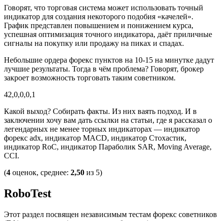
Говорят, что торговая система может использовать точный
индикатор для создания некоторого подобия «качелей».
График представлен повышением и понижением курса,
успешная оптимизация точного индикатора, даёт приличные
сигналы на покупку или продажу на пиках и спадах.
Небольшие ордера форекс пунктов на 10-15 на минутке дадут
лучшие результаты. Тогда в чём проблема? Говорят, брокер
закроет возможность торговать таким советником.
42,0,0,0,1
Какой выход? Собирать факты. Из них ваять подход. И в
заключении хочу вам дать ссылки на статьи, где я рассказал о
легендарных не менее торных индикаторах — индикатор
форекс adx, индикатор MACD, индикатор Стохастик,
индикатор RoC, индикатор Параболик SAR, Moving Average,
CCI.
(
4
оценок, среднее:
2,50
из 5)
RoboTest
Этот раздел посвящен независимым тестам форекс советников