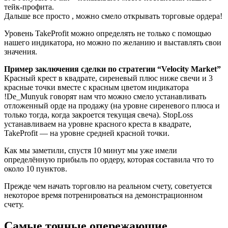
тейк-профита.
Дальше все просто , можно смело открывать торговые ордера!
Уровень TakeProfit можно определять не только с помощью
нашего индикатора, но можно по желанию и выставлять свои
значения.
Пример заключения сделки по стратегии “Velocity Market”
Красный крест в квадрате, сиреневый плюс ниже свечи и 3
красные точки вместе с красным цветом индикатора
!De_Munyuk говорят нам что можно смело устанавливать
отложенный орде на продажу (на уровне сиреневого плюса и
только тогда, когда закроется текущая свеча). StopLoss
устанавливаем на уровне красного креста в квадрате,
TakeProfit — на уровне средней красной точки.
Как мы заметили, спустя 10 минут мы уже имели
определённую прибыль по ордеру, которая составила что то
около 10 пунктов.
Прежде чем начать торговлю на реальном счету, советуется
некоторое время потренироваться на демонстрационном
счету.
Самые точные опережающие