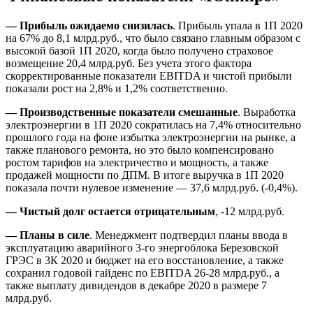
— Прибыль ожидаемо снизилась
. Прибыль упала в 1П 2020
на 67% до 8,1 млрд.руб., что было связано главным образом с
высокой базой 1П 2020, когда было получено страховое
возмещение 20,4 млрд.руб. Без учета этого фактора
скорректированные показатели EBITDA и чистой прибыли
показали рост на 2,8% и 1,2% соответственно.
— Производственные показатели смешанные
. Выработка
электроэнергии в 1П 2020 сократилась на 7,4% относительно
прошлого года на фоне избытка электроэнергии на рынке, а
также планового ремонта, но это было компенсировано
ростом тарифов на электричество и мощность, а также
продажей мощности по ДПМ. В итоге выручка в 1П 2020
показала почти нулевое изменение — 37,6 млрд.руб. (-0,4%).
— Чистый долг остается отрицательным
, -12 млрд.руб.
— Планы в силе
. Менеджмент подтвердил планы ввода в
эксплуатацию аварийного 3-го энергоблока Березовской
ГРЭС в 3К 2020 и бюджет на его восстановление, а также
сохранил годовой гайденс по EBITDA 26-28 млрд.руб., а
также выплату дивидендов в декабре 2020 в размере 7
млрд.руб.