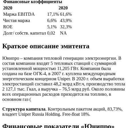
Финансовые коэффициенты
2020
2020
Маржа EBITDA
17,1%
61,6%
Чистая маржа
6,6%
43,9%
ROE
5,1%
32,3%
Долг/ собств. капитал
0,02
NA
Краткое описание эмитента
Юнипро – компания тепловой генерации электроэнергии. В
состав компании входят 5 тепловых станций с суммарной
установленной мощностью 11,205 ГВт. Компания была
создана на базе ОГК-4, в 2007 г. куплена международным
энергетическим концерном Uniper. В 2020 г. объем выработки
электростанций составил 48,2 млрд кВт.ч, производство тепла
2 127,1 тыс. Гкал, а выручка – 76,5 млрд руб. Около половины
всех операционных расходов приходится на топливо, в
основном газ (
Структура капитала
. Контрольным пакетом акций, 83,73%,
владеет Uniper Russia Holding. Free-float 18%.
Финансовые показатели «Юнипро»