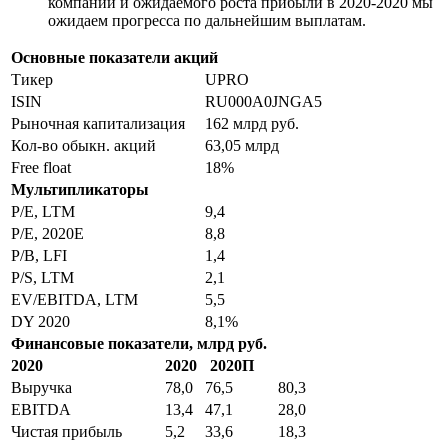
компании и ожидаемого роста прибыли в 2020-2020 мы
ожидаем прогресса по дальнейшим выплатам.
Основные показатели акций
Тикер
UPRO
ISIN
RU000A0JNGA5
Рыночная капитализация
162 млрд руб.
Кол-во обыкн. акций
63,05 млрд
Free float
18%
Мультипликаторы
P/E, LTM
9,4
P/E, 2020Е
8,8
P/B, LFI
1,4
P/S, LTM
2,1
EV/EBITDA, LTM
5,5
DY 2020
8,1%
Финансовые показатели, млрд руб.
2020
2020
2020П
Выручка
78,0
76,5
80,3
EBITDA
13,4
47,1
28,0
Чистая прибыль
5,2
33,6
18,3