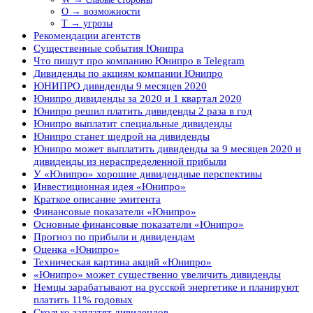
O → возможности
T → угрозы
Рекомендации агентств
Существенные события Юнипра
Что пишут про компанию Юнипро в Telegram
Дивиденды по акциям компании Юнипро
ЮНИПРО дивиденды 9 месяцев 2020
Юнипро дивиденды за 2020 и 1 квартал 2020
Юнипро решил платить дивиденды 2 раза в год
Юнипро выплатит специальные дивиденды
Юнипро станет щедрой на дивиденды
Юнипро может выплатить дивиденды за 9 месяцев 2020 и
дивиденды из нераспределенной прибыли
У «Юнипро» хорошие дивидендные перспективы
Инвестиционная идея «Юнипро»
Краткое описание эмитента
Финансовые показатели «Юнипро»
Основные финансовые показатели «Юнипро»
Прогноз по прибыли и дивидендам
Оценка «Юнипро»
Техническая картина акций «Юнипро»
«Юнипро» может существенно увеличить дивиденды
Немцы зарабатывают на русской энергетике и планируют
платить 11% годовых
Сколько заплатят дивидендов