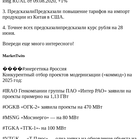
long RUAL от 09.08.2020, +1%
3. ПредсказалиПредсказали повышение тарифов на импорт
продукции из Китая в США.
4. Точнее всех предсказалипредсказали курс рубля на 28
июня.
Впереди еще много интересного!
MarketTwits
����#энергетика #россия
Конкурентный отбор проектов модернизации («коммод») на
2025 год:
#IRAO Генкомпании группы ПАО «Интер РАО» заявили на
проекты примерно на 1,13 ГВт
#OGKB «ОГК-2» заявила проекты на 470 МВт
#MSNG «Мосэнерго» — на 80 МВт
#TGKA «ТГК-1»- на 100 МВт
#VTGK — «Т Плюс» — одна заявка на обновление объекта на