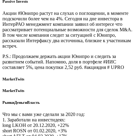
Passive Invests
​​​​Акции #Юнипро растут на слухах о поглощении, в моменте
подскочили более чем на 4%. Сегодня на дне инвестора в
ИнтерРАО менеджмент компании заявил об интересе что
рассматривает потенциальные возможности для сделок M&A.
В том числе компания следит за ситуацией с Юнипро,
рассказали Интерфаксу два источника, близкие к участникам
встреч.
P.S.: Продолжаем держать акции Юнипро и следить за
развитием событий. Напомню, доля в портфеле #ИИС
составляет 5%, цена покупки 2,52 руб. #акциядня # UPRO
MarketTwits
MarketTwits
РынкиДеньгиВласть
Что мы с вами уже сделали за 2020 год:
1. Заработали на инвестидеях:
long LKOH от 20.12.2020, +22%
short ROSN от 01.02.2020, +3%