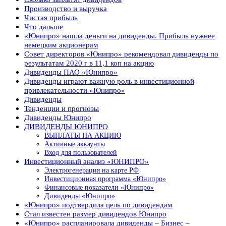
Производство и выручка
Чистая прибыль
Что дальше
«Юнипро» нашла деньги на дивиденды. Прибыль нужнее
немецким акционерам
Совет директоров «Юнипро» рекомендовал дивиденды по
результатам 2020 г в 11,1 коп на акцию
Дивиденды ПАО «Юнипро»
Дивиденды играют важную роль в инвестиционной
привлекательности «Юнипро»
Дивиденды
Тенденции и прогнозы
Дивиденды Юнипро
ДИВИДЕНДЫ ЮНИПРО
ВЫПЛАТЫ НА АКЦИЮ
Активные аккаунты
Вход для пользователей
Инвестиционный анализ «ЮНИПРО»
Электрогенерация на карте РФ
Инвестиционная программа «Юнипро»
Финансовые показатели «Юнипро»
Дивиденды «Юнипро»
«Юнипро» подтвердила цель по дивидендам
Стал известен размер дивидендов Юнипро
«Юнипро» распланировала дивиденды – Бизнес –