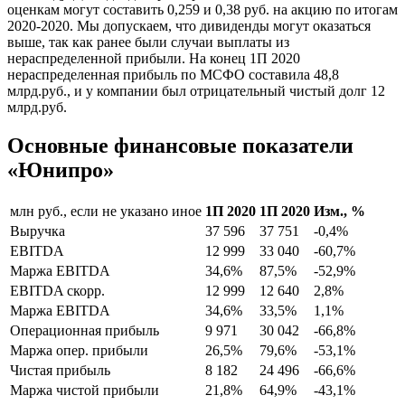
оценкам могут составить 0,259 и 0,38 руб. на акцию по итогам
2020-2020. Мы допускаем, что дивиденды могут оказаться
выше, так как ранее были случаи выплаты из
нераспределенной прибыли. На конец 1П 2020
нераспределенная прибыль по МСФО составила 48,8
млрд.руб., и у компании был отрицательный чистый долг 12
млрд.руб.
Основные финансовые показатели
«Юнипро»
млн руб., если не указано иное
1П 2020
1П 2020
Изм., %
Выручка
37 596
37 751
-0,4%
EBITDA
12 999
33 040
-60,7%
Маржа EBITDA
34,6%
87,5%
-52,9%
EBITDA скорр.
12 999
12 640
2,8%
Маржа EBITDA
34,6%
33,5%
1,1%
Операционная прибыль
9 971
30 042
-66,8%
Маржа опер. прибыли
26,5%
79,6%
-53,1%
Чистая прибыль
8 182
24 496
-66,6%
Маржа чистой прибыли
21,8%
64,9%
-43,1%