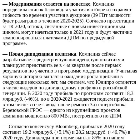
— Модернизация остается на повестке.
Компания
определила список блоков для участия в отборе и сохраняет
гибкость по времени участия в аукционе (39 ГВт мощности
будет разыграно в течение 2020-2025). Согласно презентации
за 1К 2020, оттоки, связанные с новым инвестиционным
циклом, могут начаться только в 2021 году и будут частично
компенсироваться платежами ДПМ по предыдущей
программе.
— Новая дивидендная политика
. Компания сейчас
разрабатывает среднесрочную дивидендную политику и
планирует представить ее в 4-м квартале после первых
результатов по участию в программе модернизации. Учитывая
хорошую историю выплат и ожидания роста прибыли в
следующие несколько лет, мы считаем, что Юнипро останется
в числе лидеров по дивидендному профилю в российской
генерации. В 2020 году прибыль по прогнозам составит 18,3
млрд.руб. (-46%), но в 2020-2021 ожидается подъем прибыли,
в том числе за счет ввода после ремонта 3-го энергоблока
Березовской ГРЭС — одного из крупнейших проектов
компании мощностью 800 МВт, построенного по ДПМ.
— Согласно консенсусу Bloomberg, прибыль в 2020 году
составит 19,2 млрд.руб. (+5,1%) и 28,2 млрд.руб. (+46,7%) в
2020 году. Дивиденды при норме выплат 85% по нашим