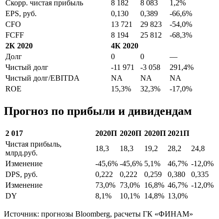
Скорр. чистая прибыль
8 182
8 083
1,2%
EPS, руб.
0,130
0,389
-66,6%
CFO
13 721
29 823
-54,0%
FCFF
8 194
25 812
-68,3%
2К 2020
4К 2020
Долг
0
0
—
Чистый долг
-11 971
-3 058
291,4%
Чистый долг/EBITDA
NA
NA
NA
ROE
15,3%
32,3%
-17,0%
Прогноз по прибыли и дивидендам
2 017
2020П
2020П
2020П
2021П
Чистая прибыль,
18,3
18,3
19,2
28,2
24,8
млрд.руб.
Изменение
-45,6%
-45,6%
5,1%
46,7%
-12,0%
DPS, руб.
0,222
0,222
0,259
0,380
0,335
Изменение
73,0%
73,0%
16,8%
46,7%
-12,0%
DY
8,1%
10,1%
14,8%
13,0%
Источник: прогнозы Bloomberg, расчеты ГК «ФИНАМ»