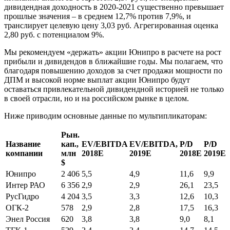
дивидендная доходность в 2020-2021 существенно превышает
прошлые значения – в среднем 12,7% против 7,9%, и
транслирует целевую цену 3,03 руб. Агрегированная оценка
2,80 руб. с потенциалом 9%.
Мы рекомендуем «держать» акции Юнипро в расчете на рост
прибыли и дивидендов в ближайшие годы. Мы полагаем, что
благодаря повышению доходов за счет продажи мощности по
ДПМ и высокой норме выплат акции Юнипро будут
оставаться привлекательной дивидендной историей не только
в своей отрасли, но и на российском рынке в целом.
Ниже приводим основные данные по мультипликаторам:
Рын.
Название
кап.,
EV/EBITDA
EV/EBITDA
,
P/D
P/D
компании
млн
201
8
E
201
9
E
201
8
E
201
9
E
$
Юнипро
2 406
5,5
4,9
11,6
9,9
Интер РАО
6 356
2,9
2,9
26,1
23,5
РусГидро
4 204
3,5
3,3
12,6
10,3
ОГК-2
578
2,9
2,8
17,5
16,3
Энел Россия
620
3,8
3,8
9,0
8,1