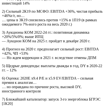
инвестиций 14%
2) Сильный 2К19 по МСФО: EBITDA +36%, чистая прибыль
+46%г/г, но…
… цены в 3К19 снизились против +15% в 1П19 (в рамках
ожидаемого 7%-ного роста на весь 2020 г.)
3) Аукционы КОМ 2022-24 гг.: позитивная динамика
+20%/5%/0%; выше ИПЦ
— Аукцион КОМ на 2025 г. пройдет в декабре 2020 г.
4) Прогноз на 2020 г. предполагает сильный рост: EBITDA
+42%, ЧП +53%
— Но ждем коррекции в 2021 г. вследствие отмены ДПМ
5) Щедрые дивиденды: выплаты дважды в год, DY в 2020-22
гг. – 12%
6) Оценка: 2020E x9.4 P/E и x5.9 EV/EBITDA – сильная
премия к аналогам…
… но оправдана по причине роста, высокой DY,
иностранного контроля
7) Ближайший катализатор: запуск 3-го энергоблока БГРЭС
[1К20]