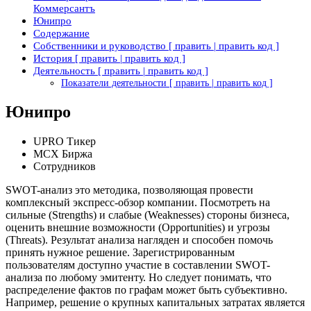
Коммерсантъ
Юнипро
Содержание
Собственники и руководство [ править | править код ]
История [ править | править код ]
Деятельность [ править | править код ]
Показатели деятельности [ править | править код ]
Юнипро
UPRO Тикер
MCX Биржа
Сотрудников
SWOT-анализ это методика, позволяющая провести
комплексный экспресс-обзор компании. Посмотреть на
сильные (Strengths) и слабые (Weaknesses) стороны бизнеса,
оценить внешние возможности (Opportunities) и угрозы
(Threats). Результат анализа нагляден и способен помочь
принять нужное решение. Зарегистрированным
пользователям доступно участие в составлении SWOT-
анализа по любому эмитенту. Но следует понимать, что
распределение фактов по графам может быть субъективно.
Например, решение о крупных капитальных затратах является