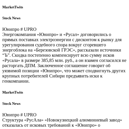
MarketTwits
Stock News
Юнипро # UPRO
Энергокомпания «Юнипро» и «Русал» договорились о
прямых поставках электроэнергии с дисконтом к рынку для
урегулирования судебного спора вокруг сгоревшего
энергоблока на «Березовской ГРЭС», рассказали источники
“Ъ”. Скидка постепенно компенсирует всю сумму исков
«Русала» в размере 385,85 млн. руб., а он взамен согласился не
расторгать ДПМ. Заключенное соглашение говорит об
уязвимой позиции «Юнипро», что может сподвигнуть других
крупных потребителей Сибири предъявить иски к
генкомпании.
MarketTwits
Stock News
Юнипро # UPRO
Структура «РусАла» «Новокузнецкий алюминиевый завод»
отказалась от исковых требований к «Юнипро» о