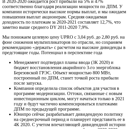
В 2020-2020 ожидается рост прибыли на 5% и 47%
соответственно благодаря реализации мощности по ДПМ. У
компании исторически высокие нормы выплат, и мы ожидаем
повышения выплат акционерам. Средняя ожидаемая
доходность по платежам за 2020-2021 составляет 12,7%, что
заметно выше среднего DY 2011-2020 7,9%.
Мы понижаем целевую цену UPRO с 3,04 руб. до 2,80 руб. на
фоне снижения мультипликаторов по отрасли, но сохраняем
рекомендацию «держать» с расчетом на высокие дивиденды в
предстоящие годы. Потенциал в перспективе года
Менеджмент подтвердил планы ввода (3К 2020) и
бюджет восстановления аварийного 3-го энергоблока
Березовской ГРЭС. Объект мощностью 800 МВт,
построенный по ДПМ, станет точкой роста прибыли
после запуска.
Компания определила список объектов для участия в
программе модернизации. Оттоки, связанные с новым
инвестиционным циклом, могут начаться только в 2021
году и будут частично компенсироваться платежами
ДПМ по предыдущей программе.
Юнипро сейчас разрабатывает дивидендную политику
на среднесрочный период и планирует представить ее в
4К 2020. С учетом впечатляющей дивидендной истории