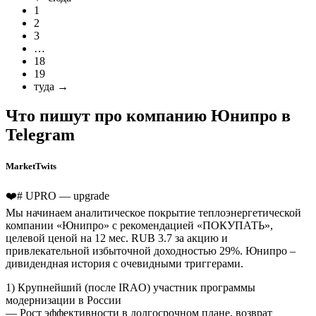
1
2
3
…
18
19
туда →
Что пишут про компанию Юнипро в
Telegram
MarketTwits
❤️# UPRO — upgrade
Мы начинаем аналитическое покрытие теплоэнергетической
компании «Юнипро» с рекомендацией «ПОКУПАТЬ»,
целевой ценой на 12 мес. RUB 3.7 за акцию и
привлекательной избыточной доходностью 29%. Юнипро –
дивидендная история с очевидными триггерами.
1) Крупнейший (после IRAO) участник программы
модернизации в России
— Рост эффективности в долгосрочном плане, возврат