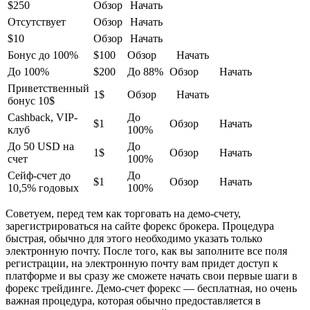
$250
Обзор
Начать
Отсутствует
Обзор
Начать
$10
Обзор
Начать
Бонус до 100%
$100
Обзор
Начать
До 100%
$200
До 88%
Обзор
Начать
Приветственный
1$
Обзор
Начать
бонус 10$
Cashback, VIP-
До
$1
Обзор
Начать
клуб
100%
До 50 USD на
До
1$
Обзор
Начать
счет
100%
Сейф-счет до
До
$1
Обзор
Начать
10,5% годовых
100%
Советуем, перед тем как торговать на демо-счету,
зарегистрироваться на сайте форекс брокера. Процедура
быстрая, обычно для этого необходимо указать только
электронную почту. После того, как вы заполните все поля
регистрации, на электронную почту вам придет доступ к
платформе и вы сразу же сможете начать свои первые шаги в
форекс трейдинге. Демо-счет форекс — бесплатная, но очень
важная процедура, которая обычно предоставляется в