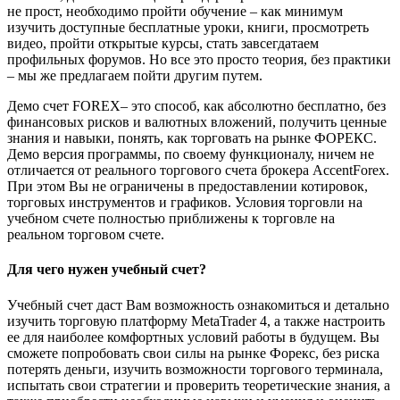
не прост, необходимо пройти обучение – как минимум
изучить доступные бесплатные уроки, книги, просмотреть
видео, пройти открытые курсы, стать завсегдатаем
профильных форумов. Но все это просто теория, без практики
– мы же предлагаем пойти другим путем.
Демо счет FOREX– это способ, как абсолютно бесплатно, без
финансовых рисков и валютных вложений, получить ценные
знания и навыки, понять, как торговать на рынке ФОРЕКС.
Демо версия программы, по своему функционалу, ничем не
отличается от реального торгового счета брокера AccentForex.
При этом Вы не ограничены в предоставлении котировок,
торговых инструментов и графиков. Условия торговли на
учебном счете полностью приближены к торговле на
реальном торговом счете.
Для чего нужен учебный счет?
Учебный счет даст Вам возможность ознакомиться и детально
изучить торговую платформу MetaTrader 4, а также настроить
ее для наиболее комфортных условий работы в будущем. Вы
сможете попробовать свои силы на рынке Форекс, без риска
потерять деньги, изучить возможности торгового терминала,
испытать свои стратегии и проверить теоретические знания, а