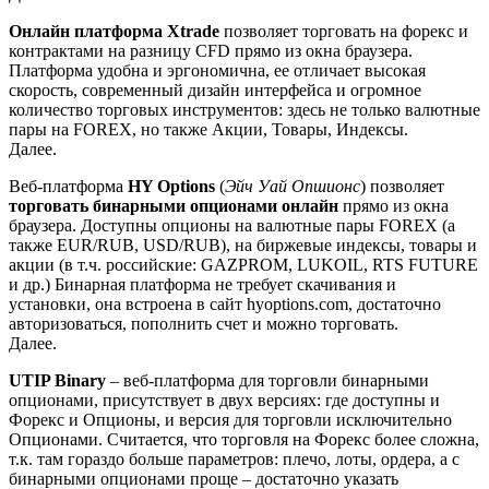
Онлайн платформа Xtrade
позволяет торговать на форекс и
контрактами на разницу CFD прямо из окна браузера.
Платформа удобна и эргономична, ее отличает высокая
скорость, современный дизайн интерфейса и огромное
количество торговых инструментов: здесь не только валютные
пары на FOREX, но также Акции, Товары, Индексы.
Далее.
Веб-платформа
HY Options
(
Эйч Уай Опшионс
) позволяет
торговать бинарными опционами онлайн
прямо из окна
браузера. Доступны опционы на валютные пары FOREX (а
также EUR/RUB, USD/RUB), на биржевые индексы, товары и
акции (в т.ч. российские: GAZPROM, LUKOIL, RTS FUTURE
и др.) Бинарная платформа не требует скачивания и
установки, она встроена в сайт hyoptions.com, достаточно
авторизоваться, пополнить счет и можно торговать.
Далее.
UTIP Binary
– веб-платформа для торговли бинарными
опционами, присутствует в двух версиях: где доступны и
Форекс и Опционы, и версия для торговли исключительно
Опционами. Считается, что торговля на Форекс более сложна,
т.к. там гораздо больше параметров: плечо, лоты, ордера, а с
бинарными опционами проще – достаточно указать