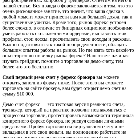
распространенных вопросов у трейдеров. Ответим на него в
нашей статье. Вся правда о форекс заключается в том, что это
очень рискованное занятие, это значит, что ваша сделка в
любой момент может принести вам как большой доход, так и
существенные убытки. Кроме того, рынок форекс устроен
более сложно, в отличие от бинарных опционов: необходимо
уметь работать с отложенными ордерами, выставлять тейк
профиты, стоп лоссы, просчитывать свои доходы и расходы.
Важно подготовиться к такой неопределенности, обладать
большим опытом работы на рынке. Но где взять хоть какой-то
опыт торговли новичку рынка форекс? Наш ответ: начиная
изучать трейдинг, помните о торговле на демо-счету, тем
более что это бесплатно.
Свой первый демо-счет у форекс брокера
вы можете
открыть, заполнив форму ниже. После этого вы сможете
торговать на сайте брокера, вам будет открыт демо-счет на
сумму $10 000.
Демо-счет форекс — это тестовая версия реального счета,
тренажер, который на практике позволит познакомиться с
процессом торговли, протестировать возможности терминала
конкретного форекс брокера, не рискуя своими личными
средствами. Пробуя торговлю на виртуальном счету и не
вкладывая в это свои деньги, вы полноценно работаете на
реальном рынке, но осуществляете торговлю форекс с