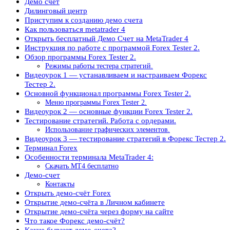
Демо счет
Дилинговый центр
Приступим к созданию демо счета
Как пользоваться metatrader 4
Открыть бесплатный Демо Счет на MetaTrader 4
Инструкция по работе с программой Forex Tester 2.
Обзор программы Forex Tester 2.
Режимы работы тестера стратегий.
Видеоурок 1 — устанавливаем и настраиваем Форекс
Тестер 2.
Основной функционал программы Forex Tester 2.
Меню программы Forex Tester 2.
Видеоурок 2 — основные функции Forex Tester 2.
Тестирование стратегий. Работа с ордерами.
Использование графических элементов.
Видеоурок 3 — тестирование стратегий в Форекс Тестер 2.
Терминал Forex
Особенности терминала MetaTrader 4:
Скачать МТ4 бесплатно
Демо-счет
Контакты
Открыть демо-счёт Forex
Открытие демо-счёта в Личном кабинете
Открытие демо-счёта через форму на сайте
Что такое Форекс демо-счёт?
Какие бывают демо-счета?