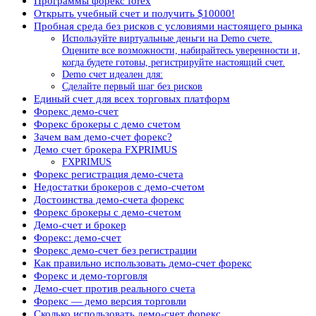
Программы форекс forex
Открыть учебный счет и получить $10000!
Пробная среда без рисков с условиями настоящего рынка
Используйте виртуальные деньги на Demo счете.
Оцените все возможности, набирайтесь уверенности и,
когда будете готовы, регистрируйте настоящий счет.
Demo счет идеален для:
Сделайте первый шаг без рисков
Единый счет для всех торговых платформ
Форекс демо-счет
Форекс брокеры с демо счетом
Зачем вам демо-счет форекс?
Демо счет брокера FXPRIMUS
FXPRIMUS
Форекс регистрация демо-счета
Недостатки брокеров с демо-счетом
Достоинства демо-счета форекс
Форекс брокеры с демо-счетом
Демо-счет и брокер
Форекс: демо-счет
Форекс демо-счет без регистрации
Как правильно использовать демо-счет форекс
Форекс и демо-торговля
Демо-счет против реального счета
Форекс — демо версия торговли
Сколько использовать демо-счет форекс