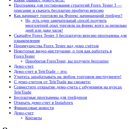
Программа для тестирования стратегий Forex Tester 3 —
описание и скачать бесплатно пробную версию
Как начинает торговлю на Форекс начинающий трейдер?
Но, есть один замечательный способ получить
многолетний опыт торговли на форекс всего за несколько
дней или даже часов!
Скачайте Forex Tester 3 бесплатную версию программы для
ознакомления
Преимущества Forex Tester над демо счётом
Некоторые видео-инструкции, о том как работать в
ForexTester
Приобретая ForexTester, вы получите бесплатно
Демо-счет
Демо-счет в TeleTrade – это:
Учитесь зарабатывать на любом торговом инструменте!
С демо-счетом от TeleTrade вы сможете:
Совместите открытие демо-счета с обучением на курсах
TeleTrade
Бесплатные программы для трейдеров
Открыть демо-счет в Instaforex
Финансовые новости
Демо-счет
Контакты