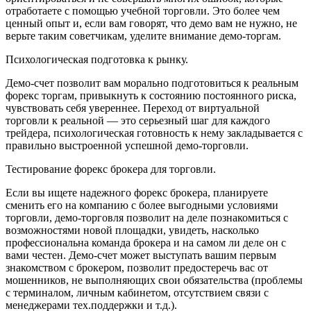
отработаете с помощью учебной торговли. Это более чем
ценный опыт и, если вам говорят, что демо вам не нужно, не
верьте таким советчикам, уделите внимание демо-торгам.
Психологическая подготовка к рынку.
Демо-счет позволит вам морально подготовиться к реальным
форекс торгам, привыкнуть к состоянию постоянного риска,
чувствовать себя увереннее. Переход от виртуальной
торговли к реальной — это серьезный шаг для каждого
трейдера, психологическая готовность к нему закладывается с
правильно выстроенной успешной демо-торговли.
Тестирование форекс брокера для торговли.
Если вы ищете надежного форекс брокера, планируете
сменить его на компанию с более выгодными условиями
торговли, демо-торговля позволит на деле познакомиться с
возможностями новой площадки, увидеть, насколько
профессиональна команда брокера и на самом ли деле он с
вами честен. Демо-счет может выступать вашим первым
знакомством с брокером, позволит предостеречь вас от
мошенников, не выполняющих свои обязательства (проблемы
с терминалом, личным кабинетом, отсутствием связи с
менеджерами тех.поддержки и т.д.).