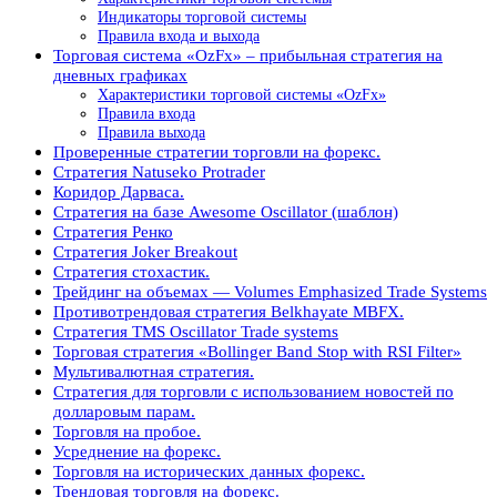
Индикаторы торговой системы
Правила входа и выхода
Торговая система «OzFx» – прибыльная стратегия на
дневных графиках
Характеристики торговой системы «OzFx»
Правила входа
Правила выхода
Проверенные стратегии торговли на форекс.
Стратегия Natuseko Protrader
Коридор Дарваса.
Стратегия на базе Awesome Oscillator (шаблон)
Стратегия Ренко
Стратегия Joker Breakout
Стратегия стохастик.
Трейдинг на объемах — Volumes Emphasized Trade Systems
Противотрендовая стратегия Belkhayate MBFX.
Стратегия TMS Oscillator Trade systems
Торговая стратегия «Bollinger Band Stop with RSI Filter»
Мультивалютная стратегия.
Стратегия для торговли с использованием новостей по
долларовым парам.
Торговля на пробое.
Усреднение на форекс.
Торговля на исторических данных форекс.
Трендовая торговля на форекс.