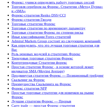
Форекс: учимся определять работу торговых сессий
Торговля серебром на Форекс. Стратегии «Метод Пуриа»
и «SMA»
Форекс-стратегия Renko DSS+CCI
Форекс-стратегия Гвозди
Торговые стратегии Форекс
Торговые стратегии по временному параметру
Торговые стратегии Форекс по степени риска
Иные классификации Forex-стратегий
Admiral Markets Group состоит из следующих компаний:
Как определить, что это лучшая торговая стратегия для
Вас
Роль ценовых моделей в стратегиях Форекс
Трендовые торговые стратегии Форекс
Контртрендовые Стратегии форекс
Простая стратегия Форекс , в основе которой лежит
индикатор SMA (Moving Average)
Продвинутая стратегия Форекс — Позиционный трейдинг
Скальпинг на Форекс
Преимущества Скальпинга на Форекс
Форекс стратегия NFP
Простые торговые стратегии для новичков на рынке
Форекс
Лучшие стратегии Форекс — Прорыв
Carry trade — простая Форекс стратегия