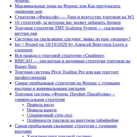
Форекс
Маржинальные зоны на Форекс или Как предсказать
движение цен
Стратегия «Философ» — Дзен и искусство торговли на W1
10 стратегий, за которые вас может забанить брокер
Торговая стратегия TMT Scalping System — скальпинг
внутри дня
Системы на скользящих средних: живы ли еще «машки»?
Ins > Posted on 10/10/2020 by Алексей Вергунов Leave a
comment
Вся правда о торговой стратегии «Снайпер»
RBICAO — элегантная и надежная стратегия торговли на
Range Bars
Торговая система Pivot Trading Pro или как торгуют
профессионалы
Самые прибыльные стратегии на Форекс с точными
входами и минимальными рисками
Торговая система «Форекс Профит Параболик» –
универсальная стратегия
Правила входа
Правила выхода
Страховочный стоп-лосс
Особенности торговли на минутном таймфрейме
Самая прибыльная скальпинг стратегия с точными
входами
Характеристики торговой системы