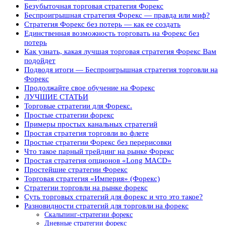
Безубыточная торговая стратегия Форекс
Беспроигрышная стратегия Форекс — правда или миф?
Стратегия Форекс без потерь — как ее создать
Единственная возможность торговать на Форекс без
потерь
Как узнать, какая лучшая торговая стратегия Форекс Вам
подойдет
Подводя итоги — Беспроигрышная стратегия торговли на
Форекс
Продолжайте свое обучение на Форекс
ЛУЧШИЕ СТАТЬИ
Торговые стратегии для Форекс.
Простые стратегии форекс
Примеры простых канальных стратегий
Простая стратегия торговли во флете
Простые стратегии Форекс без перерисовки
Что такое парный трейдинг на рынке Форекс
Простая стратегия опционов «Long MACD»
Простейшие стратегии Форекс
Торговая стратегия «Империя» (Форекс)
Стратегии торговли на рынке форекс
Суть торговых стратегий для форекс и что это такое?
Разновидности стратегий для торговли на форекс
Скальпинг-стратегии форекс
Дневные стратегии форекс