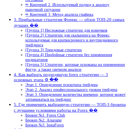
✏ Критерий 2. Используемый подход к анализу
рыночной ситуации
✏ Критерий 3. Метод анализа графика
3. Прибыльные стратегии Форекс — обзор ТОП-20 самых
лучших ��
[Группа 1] Несложные стратегии для новичков
[Группа 2] Стратегии для скальпинга на Форекс,
используемые для краткосрочного и внутридневного
трейдинга
[Группа 3] Трендовые стратегии
[Группа 4] Пробойные стратегии без применения
индикаторов
[Группа 5] Стратегии, которые основаны на применении
фигур, а также свечном анализе
4. Как выбрать подходящую forex стратегию — 3
основных этапа ⚙ ��
Этап 1. Определение психотипа трейдера
Этап 2. Анализ профессионального уровня трейдера
Этап 3. Определение количества времени, которое может
затрачиваться на трейдинг
5. Где применить выбранную стратегию — ТОП-3 брокера
с лучшими условиями работы на Forex ��
Брокер №1. Forex Club
Брокер №2. Альпари
Брокер №3. InstaForex