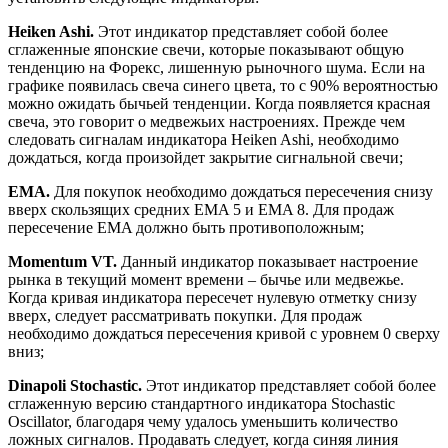
Heiken Ashi.
Этот индикатор представляет собой более
сглаженные японские свечи, которые показывают общую
тенденцию на Форекс, лишенную рыночного шума. Если на
графике появилась свеча синего цвета, то с 90% вероятностью
можно ожидать бычьей тенденции. Когда появляется красная
свеча, это говорит о медвежьих настроениях. Прежде чем
следовать сигналам индикатора Heiken Ashi, необходимо
дождаться, когда произойдет закрытие сигнальной свечи;
EMA.
Для покупок необходимо дождаться пересечения снизу
вверх скользящих средних EMA 5 и EMA 8. Для продаж
пересечение EMA должно быть противоположным;
Momentum VT.
Данный индикатор показывает настроение
рынка в текущий момент времени – бычье или медвежье.
Когда кривая индикатора пересечет нулевую отметку снизу
вверх, следует рассматривать покупки. Для продаж
необходимо дождаться пересечения кривой с уровнем 0 сверху
вниз;
Dinapoli Stochastic.
Этот индикатор представляет собой более
сглаженную версию стандартного индикатора Stochastic
Oscillator, благодаря чему удалось уменьшить количество
ложных сигналов. Продавать следует, когда синяя линия