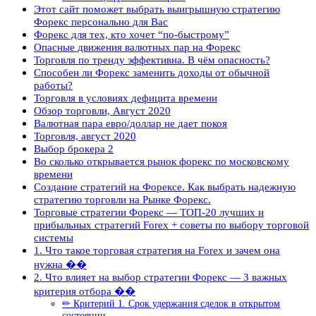
Этот сайт поможет выбрать выигрышную стратегию
Форекс персонально для Вас
Форекс для тех, кто хочет “по-быстрому”
Опасные движения валютных пар на Форекс
Торговля по тренду эффективна. В чём опасность?
Способен ли Форекс заменить доходы от обычной
работы?
Торговля в условиях дефицита времени
Обзор торговли, Август 2020
Валютная пара евро/доллар не дает покоя
Торговля, август 2020
Выбор брокера 2
Во сколько открывается рынок форекс по московскому
времени
Создание стратегий на Форексе. Как выбрать надежную
стратегию торговли на Рынке Форекс.
Торговые стратегии Форекс — ТОП-20 лучших и
прибыльных стратегий Forex + советы по выбору торговой
системы
1. Что такое торговая стратегия на Forex и зачем она
нужна ��
2. Что влияет на выбор стратегии Форекс — 3 важных
критерия отбора ��
✏ Критерий 1. Срок удержания сделок в открытом
состоянии