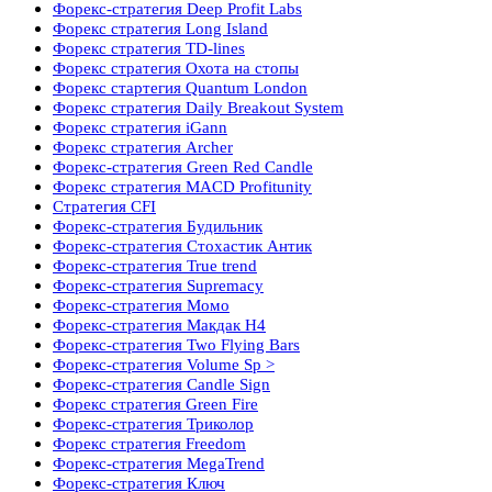
Форекс-стратегия Deep Profit Labs
Форекс стратегия Long Island
Форекс стратегия TD-lines
Форекс стратегия Охота на стопы
Форекс стартегия Quantum London
Форекс стратегия Daily Breakout System
Форекс стратегия iGann
Форекс стратегия Archer
Форекс-стратегия Green Red Candle
Форекс стратегия MACD Profitunity
Стратегия CFI
Форекс-стратегия Будильник
Форекс-стратегия Стохастик Антик
Форекс-стратегия True trend
Форекс-стратегия Supremacy
Форекс-стратегия Момо
Форекс-стратегия Макдак Н4
Форекс-стратегия Two Flying Bars
Форекс-стратегия Volume Sp >
Форекс-стратегия Candle Sign
Форекс стратегия Green Fire
Форекс-стратегия Триколор
Форекс стратегия Freedom
Форекс-стратегия MegaTrend
Форекс-стратегия Ключ