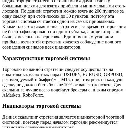
индикаторную стратегию с точными входами в сделку,
большими целями для взятия прибыли и минимальными стоп-
лоссами. По данной стратегии можно взять до 200 пунктов за
одну сделку, при стоп-лоссах до 30 пунктов, поэтому эта
торговая система считается одной из самых прибыльных.
Кроме того, это самая точная стратегия, за время тестирования
не было зафиксировано ни одного убытка, а индикаторы не
были замечены в перерисовке. Единственным условием
прибыльности этой стратегии является соблюдение полного
совпадения сигналов всех индикаторов.
Характеристики торговой системы
Торговлю по данной стратегии следует осуществлять на
волатильных валютных парах: USDJPY, EURUSD, GBPUSD,
рекомендуемый таймфрейм – M15, при этом риск на каждую
сделку не должен быть больше 10% от вашего депозита. Для
скальпинга лучше всего подойдут брокеры с низким спредом:
AMarkets, RoboForex.
Индикаторы торговой системы
Данная скальпинг стратегия является индикаторной торговой
системой, поэтому перед началом торговли рекомендуется
установить следующие индикаторы: