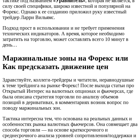
тактике под названием
«Уравнитель»
, которая не является, в
силу своей специфики, широко известной и популярной на
Форекс. Однако к ее созданию приложил руку известный
трейдер Ларри Вильямс.
Подход прост в использовании и не требует применения
технических индикаторов. А время, которое необходимо
затратить на торговлю, может составлять всего 10 минут в
день…
Маржинальные зоны на Форекс или
Как предсказать движение цен
Здравствуйте, коллеги-трейдеры и читатели, неравнодушные
к теме трейдинга на рынке Форекс! После выхода статьи про
Открытый Интерес на валютных опционах и фьючерсах, где
была описана стратегия торговли по анализу объемов
позиций в деривативах, в комментариях возник вопрос по
поводу маржинальных зон.
Тактика интересна тем, что основана на реальных данных и
особенностях рынка валютных фьючерсов. Она совмещает два
способа торговли — на основе краткосрочного и
среднесрочного анализа уровней сопротивления/поддержки и