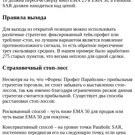
10 должна пересечь сверху вниз EMA 25 и EMA 50, а Parabolic
SAR должен находиться над ценой.
Правила выхода
Для выхода из открытой позиции можно использовать
различные стратегии: фиксированный тейк-профит или
трейлинг-стоп, но лучшим вариантом является появление
противоположного сигнала, то есть обратное пересечение
трех скользящих средних. В нашем примере было заработано
275 старых пунктов, что весьма неплохо для одной сделки.
Страховочный стоп-лосс
Несмотря на то, что «Форекс Профит Параболик» прибыльная
стратегия торговли, не стоит забывать о выставлении стоп-
лоссов, так как именно благодаря ограничению рисков данная
стратегия считается прибыльной. Существует два способа
расстановки стоп-лоссов:
Рискованный способ – чуть ниже EMA 50 для продаж или
чуть выше EMA 50 для покупок;
Консервативный способ – на уровне точки Parabolic SAR,
постепенно передвигая его на следующую точку, если цена