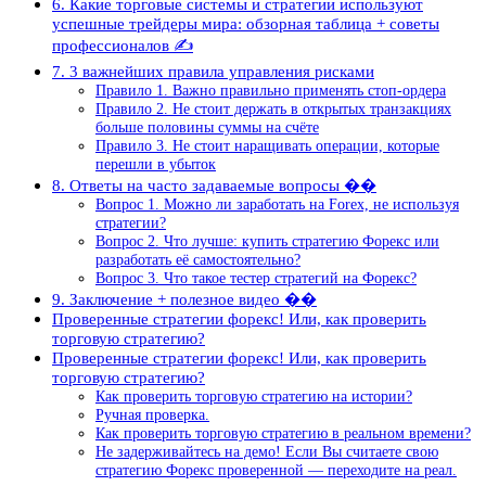
6. Какие торговые системы и стратегии используют
успешные трейдеры мира: обзорная таблица + советы
профессионалов ✍
7. 3 важнейших правила управления рисками
Правило 1. Важно правильно применять стоп-ордера
Правило 2. Не стоит держать в открытых транзакциях
больше половины суммы на счёте
Правило 3. Не стоит наращивать операции, которые
перешли в убыток
8. Ответы на часто задаваемые вопросы ��
Вопрос 1. Можно ли заработать на Forex, не используя
стратегии?
Вопрос 2. Что лучше: купить стратегию Форекс или
разработать её самостоятельно?
Вопрос 3. Что такое тестер стратегий на Форекс?
9. Заключение + полезное видео ��
Проверенные стратегии форекс! Или, как проверить
торговую стратегию?
Проверенные стратегии форекс! Или, как проверить
торговую стратегию?
Как проверить торговую стратегию на истории?
Ручная проверка.
Как проверить торговую стратегию в реальном времени?
Не задерживайтесь на демо! Если Вы считаете свою
стратегию Форекс проверенной — переходите на реал.