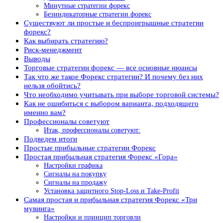
Минутные стратегии форекс
Безиндикаторные стратегии форекс
Существуют ли простые и беспроигрышные стратегии
форекс?
Как выбирать стратегию?
Риск-менеджмент
Выводы
Торговые стратегии форекс — все основные нюансы
Так что же такое Форекс стратегии? И почему без них
нельзя обойтись?
Что необходимо учитывать при выборе торговой системы?
Как не ошибиться с выбором варианта, подходящего
именно вам?
Профессионалы советуют
Итак, профессионалы советуют:
Подведем итоги
Простые прибыльные стратегии Форекс
Простая прибыльная стратегия Форекс «Гора»
Настройки графика
Сигналы на покупку
Сигналы на продажу
Установка защитного Stop-Loss и Take-Profit
Самая простая и прибыльная стратегия Форекс «Три
мувинга»
Настройки и принцип торговли