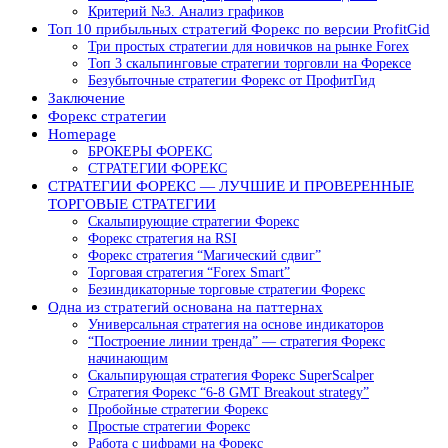
Критерий №3. Анализ графиков
Топ 10 прибыльных стратегий Форекс по версии ProfitGid
Три простых стратегии для новичков на рынке Forex
Топ 3 скальпинговые стратегии торговли на Форексе
Безубыточные стратегии Форекс от ПрофитГид
Заключение
Форекс стратегии
Homepage
БРОКЕРЫ ФОРЕКС
CТРАТЕГИИ ФОРЕКС
СТРАТЕГИИ ФОРЕКС — ЛУЧШИЕ И ПРОВЕРЕННЫЕ
ТОРГОВЫЕ СТРАТЕГИИ
Скальпирующие стратегии Форекс
Форекс стратегия на RSI
Форекс стратегия “Магический сдвиг”
Торговая стратегия “Forex Smart”
Безиндикаторные торговые стратегии Форекс
Одна из стратегий основана на паттернах
Универсальная стратегия на основе индикаторов
“Построение линии тренда” — стратегия Форекс
начинающим
Скальпирующая стратегия Форекс SuperScalper
Стратегия Форекс “6-8 GMT Breakout strategy”
Пробойные стратегии Форекс
Простые стратегии Форекс
Работа с цифрами на Форекс