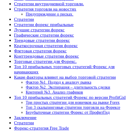
Стратегии внутридневной торговли.
Стратегия торговли на новостях
Предупреждение о рисках.
Стратегии
Cтратегии форекс прибыльные
Лучшие стратегии форекс
Графические стратегии форекс
Трендовые стратегии форекс
Краткосрочная стратегия форекс
Флетовая стратегия форекс
Конттрендовые стратегии форекс
Торговые стратегии для Форекс.
Топ 10 прибыльных торговых стратегий Форекс для
начинающих
Какие факторы влияют на выбор торговой стратегии
Фактор №1. Подход к анализу рынка
Фактор №2. Экспирация – длительность сделки
Критерий №3. Анализ графиков
Топ 10 прибыльных стратегий Форекс по версии ProfitGid
Три простых стратегии для новичков на рынке Forex
Топ 3 скальпинговые стратегии торговли на Форексе
Безубыточные стратегии Форекс от ПрофитГид
Заключение
Стратегии
Форекс-стратегия Free Trade