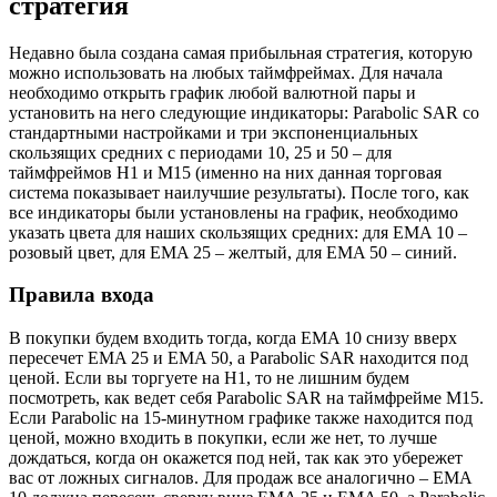
стратегия
Недавно была создана самая прибыльная стратегия, которую
можно использовать на любых таймфреймах. Для начала
необходимо открыть график любой валютной пары и
установить на него следующие индикаторы: Parabolic SAR со
стандартными настройками и три экспоненциальных
скользящих средних с периодами 10, 25 и 50 – для
таймфреймов H1 и M15 (именно на них данная торговая
система показывает наилучшие результаты). После того, как
все индикаторы были установлены на график, необходимо
указать цвета для наших скользящих средних: для EMA 10 –
розовый цвет, для EMA 25 – желтый, для EMA 50 – синий.
Правила входа
В покупки будем входить тогда, когда EMA 10 снизу вверх
пересечет EMA 25 и EMA 50, а Parabolic SAR находится под
ценой. Если вы торгуете на H1, то не лишним будем
посмотреть, как ведет себя Parabolic SAR на таймфрейме M15.
Если Parabolic на 15-минутном графике также находится под
ценой, можно входить в покупки, если же нет, то лучше
дождаться, когда он окажется под ней, так как это убережет
вас от ложных сигналов. Для продаж все аналогично – EMA