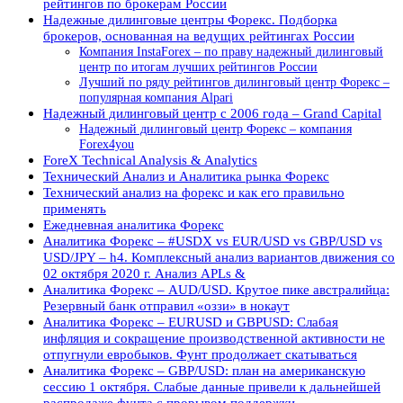
рейтингов по брокерам России
Надежные дилинговые центры Форекс. Подборка
брокеров, основанная на ведущих рейтингах России
Компания InstaForex – по праву надежный дилинговый
центр по итогам лучших рейтингов России
Лучший по ряду рейтингов дилинговый центр Форекс –
популярная компания Alpari
Надежный дилинговый центр с 2006 года – Grand Capital
Надежный дилинговый центр Форекс – компания
Forex4you
ForeX Technical Analysis & Analytics
Технический Анализ и Аналитика рынка Форекс
Технический анализ на форекс и как его правильно
применять
Ежедневная аналитика Форекс
Аналитика Форекс – #USDX vs EUR/USD vs GBP/USD vs
USD/JPY – h4. Комплексный анализ вариантов движения со
02 октября 2020 г. Анализ APLs &
Аналитика Форекс – AUD/USD. Крутое пике австралийца:
Резервный банк отправил «оззи» в нокаут
Аналитика Форекс – EURUSD и GBPUSD: Слабая
инфляция и сокращение производственной активности не
отпугнули евробыков. Фунт продолжает скатываться
Аналитика Форекс – GBP/USD: план на американскую
сессию 1 октября. Слабые данные привели к дальнейшей
распродаже фунта с прорывом поддержки