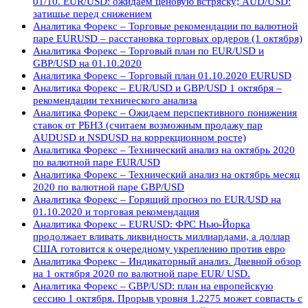
01/10. EUR/USD: ожидаем ценовую встряску; AUD/USD:
затишье перед снижением
Аналитика Форекс – Торговые рекомендации по валютной
паре EURUSD – расстановка торговых ордеров (1 октября)
Аналитика Форекс – Торговый план по EUR/USD и
GBP/USD на 01.10.2020
Аналитика Форекс – Торговый план 01.10.2020 EURUSD
Аналитика Форекс – EUR/USD и GBP/USD 1 октября –
рекомендации технического анализа
Аналитика Форекс – Ожидаем перспективного понижения
ставок от РБНЗ (считаем возможным продажу пар
AUDUSD и NSDUSD на коррекционном росте)
Аналитика Форекс – Технический анализ на октябрь 2020
по валютной паре EUR/USD
Аналитика Форекс – Технический анализ на октябрь месяц
2020 по валютной паре GBP/USD
Аналитика Форекс – Горящий прогноз по EUR/USD на
01.10.2020 и торговая рекомендация
Аналитика Форекс – EURUSD: ФРС Нью-Йорка
продолжает вливать ликвидность миллиардами, а доллар
США готовится к очередному укреплению против евро
Аналитика Форекс – Индикаторный анализ. Дневной обзор
на 1 октября 2020 по валютной паре EUR/ USD.
Аналитика Форекс – GBP/USD: план на европейскую
сессию 1 октября. Прорыв уровня 1.2275 может совпасть с