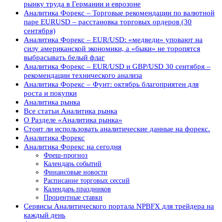
рынку труда в Германии и еврозоне
Аналитика Форекс – Торговые рекомендации по валютной
паре EURUSD – расстановка торговых ордеров (30
сентября)
Аналитика Форекс – EUR/USD: «медведи» уповают на
силу американской экономики, а «быки» не торопятся
выбрасывать белый флаг
Аналитика Форекс – EUR/USD и GBP/USD 30 сентября –
рекомендации технического анализа
Аналитика Форекс – Фунт: октябрь благоприятен для
роста и покупки
Аналитика рынка
Все статьи Аналитика рынка
О Разделе «Аналитика рынка»
Стоит ли использовать аналитические данные на форекс.
Аналитика Форекс
Аналитика Форекс на сегодня
Фреш-прогноз
Календарь событий
Финансовые новости
Расписание торговых сессий
Календарь праздников
Процентные ставки
Сервисы Аналитического портала NPBFX для трейдера на
каждый день