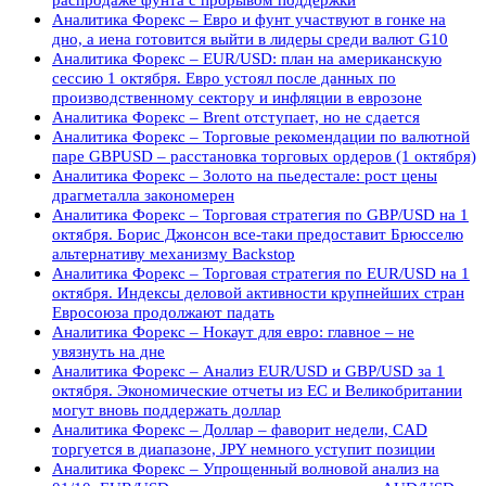
Аналитика Форекс – Евро и фунт участвуют в гонке на
дно, а иена готовится выйти в лидеры среди валют G10
Аналитика Форекс – EUR/USD: план на американскую
сессию 1 октября. Евро устоял после данных по
производственному сектору и инфляции в еврозоне
Аналитика Форекс – Brent отступает, но не сдается
Аналитика Форекс – Торговые рекомендации по валютной
паре GBPUSD – расстановка торговых ордеров (1 октября)
Аналитика Форекс – Золото на пьедестале: рост цены
драгметалла закономерен
Аналитика Форекс – Торговая стратегия по GBP/USD на 1
октября. Борис Джонсон все-таки предоставит Брюсселю
альтернативу механизму Backstop
Аналитика Форекс – Торговая стратегия по EUR/USD на 1
октября. Индексы деловой активности крупнейших стран
Евросоюза продолжают падать
Аналитика Форекс – Нокаут для евро: главное – не
увязнуть на дне
Аналитика Форекс – Анализ EUR/USD и GBP/USD за 1
октября. Экономические отчеты из ЕС и Великобритании
могут вновь поддержать доллар
Аналитика Форекс – Доллар – фаворит недели, CAD
торгуется в диапазоне, JPY немного уступит позиции
Аналитика Форекс – Упрощенный волновой анализ на