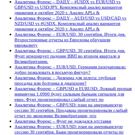
Аналитика Форекс – DAILY – #USDX vs EUR/USD vs
GBP/USD vs USD/JPY. Комплексный анализ вариантов
движения в октябре 2020 г. Анализ APLs &
Аналитика Форекс – DAILY – AUD/USD vs USD/CAD vs
NZD/USD vs #USDX. Комплексный анализ вариантов
движения в октябре 2020 г. Анализ APLs &
Аналитика Форекс – EUR/USD. 30 сентября. Итоги дня.
Второстепенные отчеты из Еврозоны обрушили
евровалюту
Аналитика Форекс – GBP/USD. 30 сентября. Итоги дня.
Фунт игнорирует падение ВВП во втором квартале в
Великобритании.
Аналитика Форекс – EUR/USD. Германия разочаровала:
добро пожаловать в восьмую фигуру?
Аналитика Форекс – Дилемма для золота: глубокая
просадка или болтанка в диапазоне?
Аналитика Форекс – GBPUSD и EURUSD: Ложный прорыв
минимума 1.0900 будет сильным бычьим сигналом для
евро. Фунт проигнорировал слабый отчет по
Аналитика Форекс – GBP/USD: план на американскую
сессию 30 сентября. Продавцы проигнорировали слабый
отчет по экономике Великобритании, что
Аналитика Форекс – Фунт не дождался отставки
Аналитика Форекс – EUR/USD: план на американскую
сессию 30 сентября. Быки проигнорировали отчеты по