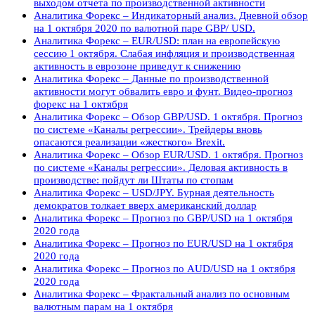
выходом отчета по производственной активности
Аналитика Форекс – Индикаторный анализ. Дневной обзор
на 1 октября 2020 по валютной паре GBP/ USD.
Аналитика Форекс – EUR/USD: план на европейскую
сессию 1 октября. Слабая инфляция и производственная
активность в еврозоне приведут к снижению
Аналитика Форекс – Данные по производственной
активности могут обвалить евро и фунт. Видео-прогноз
форекс на 1 октября
Аналитика Форекс – Обзор GBP/USD. 1 октября. Прогноз
по системе «Каналы регрессии». Трейдеры вновь
опасаются реализации «жесткого» Brexit.
Аналитика Форекс – Обзор EUR/USD. 1 октября. Прогноз
по системе «Каналы регрессии». Деловая активность в
производстве: пойдут ли Штаты по стопам
Аналитика Форекс – USD/JPY. Бурная деятельность
демократов толкает вверх американский доллар
Аналитика Форекс – Прогноз по GBP/USD на 1 октября
2020 года
Аналитика Форекс – Прогноз по EUR/USD на 1 октября
2020 года
Аналитика Форекс – Прогноз по AUD/USD на 1 октября
2020 года
Аналитика Форекс – Фрактальный анализ по основным
валютным парам на 1 октября