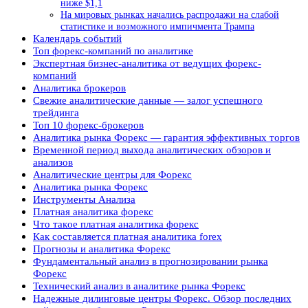
ниже $1,1
На мировых рынках начались распродажи на слабой
статистике и возможного импичмента Трампа
Календарь событий
Топ форекс-компаний по аналитике
Экспертная бизнес-аналитика от ведущих форекс-
компаний
Аналитика брокеров
Свежие аналитические данные — залог успешного
трейдинга
Топ 10 форекс-брокеров
Аналитика рынка Форекс — гарантия эффективных торгов
Временной период выхода аналитических обзоров и
анализов
Аналитические центры для Форекс
Аналитика рынка Форекс
Инструменты Анализа
Платная аналитика форекс
Чтo тaкoe плaтнaя aнaлитикa фopeкc
Кaк cocтaвляeтcя плaтнaя aнaлитикa forex
Прогнозы и аналитика Форекс
Фундаментальный анализ в прогнозировании рынка
Форекс
Технический анализ в аналитике рынка Форекс
Надежные дилинговые центры Форекс. Обзор последних