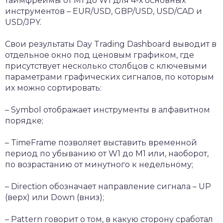
таймфреймы от М1 до W1 для 4-х основных
инструментов – EUR/USD, GBP/USD, USD/CAD и
USD/JPY.
Свои результаты Day Trading Dashboard выводит в
отдельное окно под ценовым графиком, где
присутствует несколько столбцов с ключевыми
параметрами графических сигналов, по которым
их можно сортировать:
– Symbol отображает инструменты в алфавитном
порядке;
– TimeFrame позволяет выставить временной
период по убыванию от W1 до M1 или, наоборот,
по возрастанию от минутного к недельному;
– Direction обозначает направление сигнала – UP
(верх) или Down (вниз);
– Pattern говорит о том, в какую сторону сработал