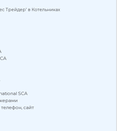
ес Трейдер’ в Котельниках
A
SCA
A
ational SCA
окерами
 телефон, сайт