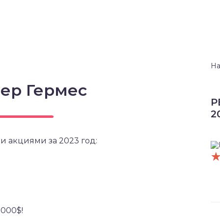
На
ер Гермес
Р
2
и акциями за 2023 год:
5000$!