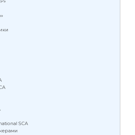
Р»
р»
ники
A
SCA
A
ational SCA
окерами