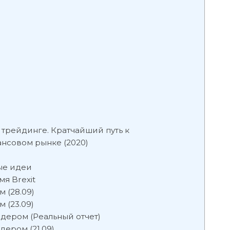
трейдинге. Кратчайший путь к
нсовом рынке (2020)
ые идеи
я Brexit
 (28.09)
 (23.09)
ером (Реальный отчет)
ером (21.09)