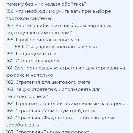
почему без них нельзя обойтись?
Что необходимо учитывать при выборе
торговой системы?
Как не ошибиться с выбором варианта,
подходящего именно вам?
Профессионалы советуют
Итак, профессионалы советуют:
Подведем итоги
Стратегии форекс.
Беспроигрышные стратегии для торговли на
форекс и не только
Стратегия для центового счета
Какую стратегию использовать для
центового счета?
Простые стратегии применяемые на форекс
Стратегия «Моментум трейдинг»
Стратегия «Фундамент» — пришло время
зарабатывать!
Стратегия «Вилка» для форекс