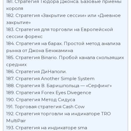
Стратегия Тюдора Джонса. Базовые приемы
короля
Стратегия «Закрытие сессии» или «Дневное
закрытие»
Стратегия для торговли на Европейской
сессии форекс
Стратегия на барах. Простой метод анализа
рынка от Джона Бенжамина
Стратегия Binario. Пробой канала скользящих
средних
Стратегия ДиНаполи.
Стратегия Another Simple System
Стратегия В. Баришпольца — «Серфинг»
Стратегия Forex Eyes Divegence
Стратегия Метод Сидуса
Торговая стратегия Cash Cow
Стратегия торговли на индикаторе TRO
MultiPair
Стратегия на индикаторе sma