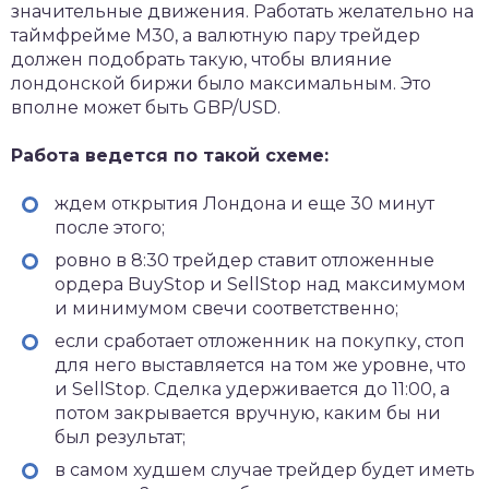
значительные движения. Работать желательно на
таймфрейме M30, а валютную пару трейдер
должен подобрать такую, чтобы влияние
лондонской биржи было максимальным. Это
вполне может быть GBP/USD.
Работа ведется по такой схеме:
ждем открытия Лондона и еще 30 минут
после этого;
ровно в 8:30 трейдер ставит отложенные
ордера BuyStop и SellStop над максимумом
и минимумом свечи соответственно;
если сработает отложенник на покупку, стоп
для него выставляется на том же уровне, что
и SellStop. Сделка удерживается до 11:00, а
потом закрывается вручную, каким бы ни
был результат;
в самом худшем случае трейдер будет иметь