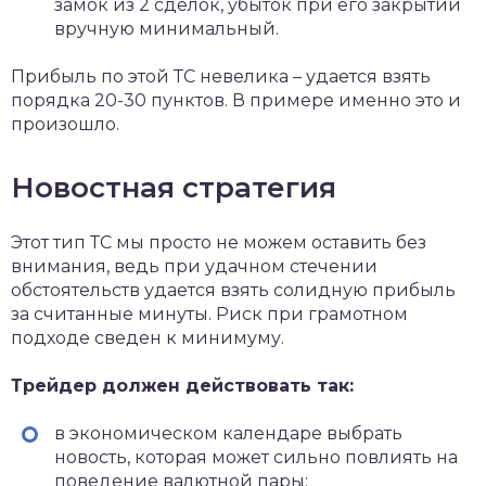
замок из 2 сделок, убыток при его закрытии
вручную минимальный.
Прибыль по этой ТС невелика – удается взять
порядка 20-30 пунктов. В примере именно это и
произошло.
Новостная стратегия
Этот тип ТС мы просто не можем оставить без
внимания, ведь при удачном стечении
обстоятельств удается взять солидную прибыль
за считанные минуты. Риск при грамотном
подходе сведен к минимуму.
Трейдер должен действовать так:
в экономическом календаре выбрать
новость, которая может сильно повлиять на
поведение валютной пары;