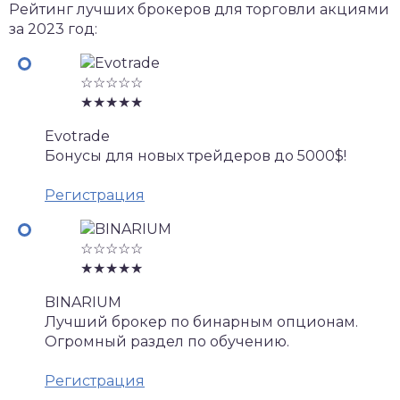
Рейтинг лучших брокеров для торговли акциями
за 2023 год:
☆☆☆☆☆
★★★★★
Evotrade
Бонусы для новых трейдеров до 5000$!
Регистрация
☆☆☆☆☆
★★★★★
BINARIUM
Лучший брокер по бинарным опционам.
Огромный раздел по обучению.
Регистрация