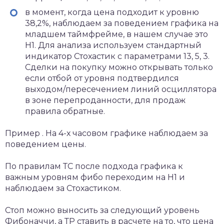
в момент, когда цена подходит к уровню
38,2%, наблюдаем за поведением графика на
младшем таймфрейме, в нашем случае это
Н1. Для анализа используем стандартный
индикатор Стохастик с параметрами 13, 5, 3.
Сделки на покупку можно открывать только
если отбой от уровня подтвердился
выходом/пересечением линий осциллятора
в зоне перепроданности, для продаж
правила обратные.
Пример . На 4-х часовом графике наблюдаем за
поведением цены.
По правилам ТС после подхода графика к
важным уровням фибо переходим на Н1 и
наблюдаем за Стохастиком.
Стоп можно выносить за следующий уровень
Фибоначчи, а ТР ставить в расчете на то, что цена