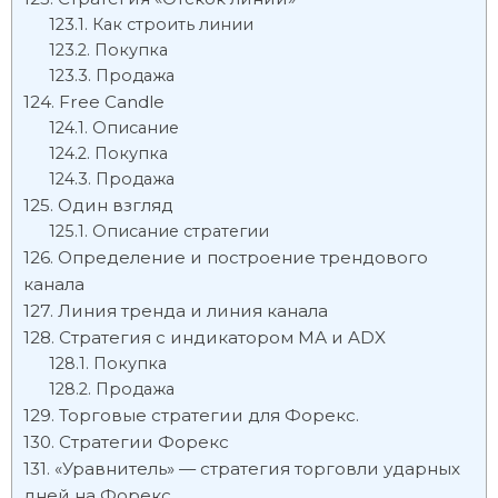
Как строить линии
Покупка
Продажа
Free Candle
Описание
Покупка
Продажа
Один взгляд
Описание стратегии
Определение и построение трендового
канала
Линия тренда и линия канала
Стратегия с индикатором МА и ADX
Покупка
Продажа
Торговые стратегии для Форекс.
Стратегии Форекс
«Уравнитель» — стратегия торговли ударных
дней на Форекс