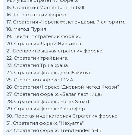
Лучшие стратегии форекс.
Стратегия Momentum Pinball
Топ стратегии форекс.
Стратегия «Черепах»: легендарный алгоритм.
Метод Пурия
Рейтинг стратегий форекс.
Стратегия Ларри Вильямса.
Беспроигрышная стратегия форекс.
Стратегии трейдинга.
Стратегия Три экрана.
Стратегия форекс для 15 минут
Стратегия форекс Т3МА
Стратегия Форекс “Дневной метод Фоззи”
Стратегия форекс «Белая лестница»
Стратегия форекс Forex Smart
Стратегия форекс Светофор
Простая индикаторная Стратегия форекс
Стратегия форекс “Нахуатль”
Стратегия форекс Trend Finder 4HR