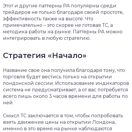
Этот и другие паттерны РА популярны среди
трейдеров не только благодаря своей простоте,
эффективность также на высоте. Что
примечательно – это скорее не готовая ТС, а
методика работы на рынке. Паттерны РА можно
интегрировать в любую стратегию.
Стратегия «Начало»
Название свое она получила благодаря тому, что
торговля будет вестись только на открытии
лондонской сессии. Использование индикаторов
система не предусматривает, а от вас потребуется
всего лишь около 3 часов времени для работы по
ней.
Смысл ТС заключается в том, чтобы попробовать
взять движение цены на открытии Лондона,
именно в это время на рынке наблюдаются