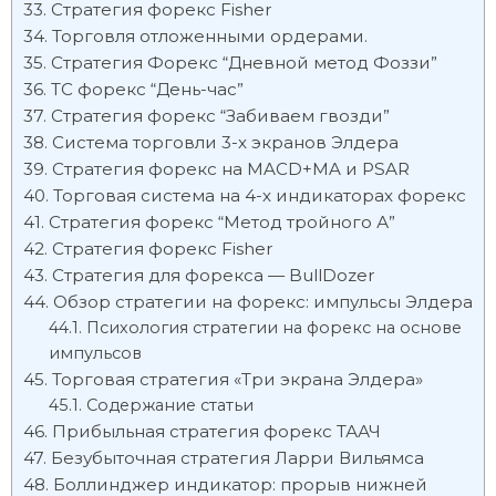
Стратегия форекс Fisher
Торговля отложенными ордерами.
Стратегия Форекс “Дневной метод Фоззи”
ТС форекс “День-час”
Стратегия форекс “Забиваем гвозди”
Система торговли 3-х экранов Элдера
Стратегия форекс на MACD+MA и PSAR
Торговая система на 4-х индикаторах форекс
Стратегия форекс “Метод тройного А”
Стратегия форекс Fisher
Стратегия для форекса — BullDozer
Обзор стратегии на форекс: импульсы Элдера
Психология стратегии на форекс на основе
импульсов
Торговая стратегия «Три экрана Элдера»
Содержание статьи
Прибыльная стратегия форекс ТААЧ
Безубыточная стратегия Ларри Вильямса
Боллинджер индикатор: прорыв нижней