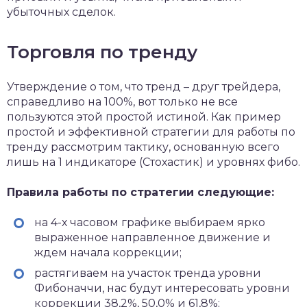
убыточных сделок.
Торговля по тренду
Утверждение о том, что тренд – друг трейдера,
справедливо на 100%, вот только не все
пользуются этой простой истиной. Как пример
простой и эффективной стратегии для работы по
тренду рассмотрим тактику, основанную всего
лишь на 1 индикаторе (Стохастик) и уровнях фибо.
Правила работы по стратегии следующие:
на 4-х часовом графике выбираем ярко
выраженное направленное движение и
ждем начала коррекции;
растягиваем на участок тренда уровни
Фибоначчи, нас будут интересовать уровни
коррекции 38,2%, 50,0% и 61,8%;