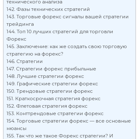
технического анализа
Фазы технических стратегий
Торговые форекс сигналы вашей стратегии
трейдинга
Топ 10 лучших стратегий для торговли
Форекс
Заключение: как же создать свою торговую
стратегию на форекс?
Стратегии
Cтратегии форекс прибыльные
Лучшие стратегии форекс
Графические стратегии форекс
Трендовые стратегии форекс
Краткосрочная стратегия форекс
Флетовая стратегия форекс
Конттрендовые стратегии форекс
Торговые стратегии форекс — все основные
нюансы
Так что же такое Форекс стратегии? И