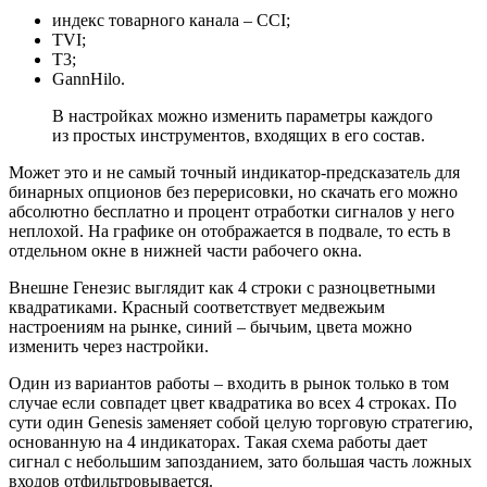
индекс товарного канала – CCI;
TVI;
T3;
GannHilo.
В настройках можно изменить параметры каждого
из простых инструментов, входящих в его состав.
Может это и не самый точный индикатор-предсказатель для
бинарных опционов без перерисовки, но скачать его можно
абсолютно бесплатно и процент отработки сигналов у него
неплохой. На графике он отображается в подвале, то есть в
отдельном окне в нижней части рабочего окна.
Внешне Генезис выглядит как 4 строки с разноцветными
квадратиками. Красный соответствует медвежьим
настроениям на рынке, синий – бычьим, цвета можно
изменить через настройки.
Один из вариантов работы – входить в рынок только в том
случае если совпадет цвет квадратика во всех 4 строках. По
сути один Genesis заменяет собой целую торговую стратегию,
основанную на 4 индикаторах. Такая схема работы дает
сигнал с небольшим запозданием, зато большая часть ложных
входов отфильтровывается.