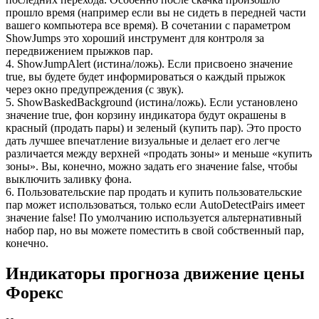
прошло время (например если вы не сидеть в передней части
вашего компьютера все время). В сочетании с параметром
ShowJumps это хороший инструмент для контроля за
передвижением прыжков пар.
4. ShowJumpAlert (истина/ложь). Если присвоено значение
true, вы будете будет информироваться о каждый прыжок
через окно предупреждения (с звук).
5. ShowBaskedBackground (истина/ложь). Если установлено
значение true, фон корзину индикатора будут окрашены в
красный (продать пары) и зеленый (купить пар). Это просто
дать лучшее впечатление визуальные и делает его легче
различается между верхней «продать зоны» и меньше «купить
зоны». Вы, конечно, можно задать его значение false, чтобы
выключить заливку фона.
6. Пользовательские пар продать и купить пользовательские
пар может использоваться, только если AutoDetectPairs имеет
значение false! По умолчанию используется альтернативный
набор пар, но вы можете поместить в свой собственный пар,
конечно.
Индикаторы прогноза движение цены
Форекс