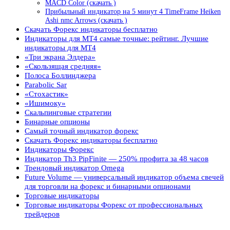
MACD Color (скачать )
Прибыльный индикатор на 5 минут 4 TimeFrame Heiken
Ashi nmc Arrows (скачать )
Скачать Форекс индикаторы бесплатно
Индикаторы для МТ4 самые точные: рейтинг. Лучшие
индикаторы для МТ4
«Три экрана Элдера»
«Скользящая средняя»
Полоса Боллинджера
Parabolic Sar
«Стохастик»
«Ишимоку»
Скальпинговые стратегии
Бинарные опционы
Самый точный индикатор форекс
Скачать Форекс индикаторы бесплатно
Индикаторы Форекс
Индикатор Th3 PipFinite — 250% профита за 48 часов
Трендовый индикатор Omega
Future Volume — универсальный индикатор объема свечей
для торговли на форекс и бинарными опционами
Торговые индикаторы
Торговые индикаторы Форекс от профессиональных
трейдеров