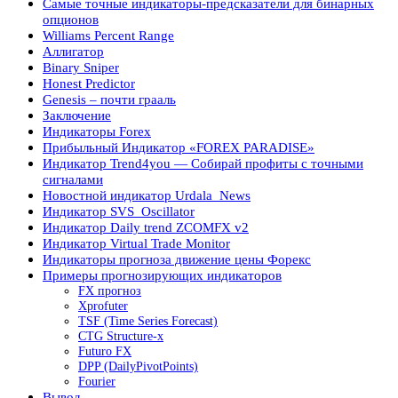
Самые точные индикаторы-предсказатели для бинарных
опционов
Williams Percent Range
Аллигатор
Binary Sniper
Honest Predictor
Genesis – почти грааль
Заключение
Индикаторы Forex
Прибыльный Индикатор «FOREX PARADISE»
Индикатор Trend4you — Собирай профиты с точными
сигналами
Новостной индикатор Urdala_News
Индикатор SVS_Oscillator
Индикатор Daily trend ZCOMFX v2
Индикатор Virtual Trade Monitor
Индикаторы прогноза движение цены Форекс
Примеры прогнозирующих индикаторов
FX прогноз
Xprofuter
TSF (Time Series Forecast)
CTG Structure-x
Futuro FX
DPP (DailyPivotPoints)
Fourier
Вывод