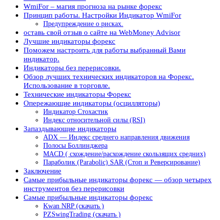
WmiFor – магия прогноза на рынке форекс
Принцип работы. Настройки Индикатор WmiFor
Предупреждение о рисках.
оставь свой отзыв о сайте на WebMoney Advisor
Лучшие индикаторы форекс
Поможем настроить для работы выбранный Вами
индикатор.
Индикаторы без перерисовки.
Обзор лучших технических индикаторов на Форекс.
Использование в торговле.
Технические индикаторы Форекс
Опережающие индикаторы (осцилляторы)
Индикатор Стохастик
Индекс относительной силы (RSI)
Запаздывающие индикаторы
ADX — Индекс среднего направления движения
Полосы Боллинджера
MACD ( схождение/расхождение скользящих средних)
Параболик (Parabolic) SAR (Стоп и Реверсирование)
Заключение
Самые прибыльные индикаторы форекс — обзор четырех
инструментов без перерисовки
Самые прибыльные индикаторы форекс
Kwan NRP (скачать )
PZSwingTrading (скачать )