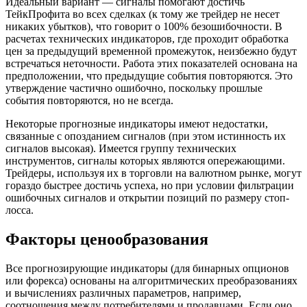
Идеальный вариант — сигналы помогают достичь
ТейкПрофита во всех сделках (к тому же трейдер не несет
никаких убытков), что говорит о 100% безошибочности. В
расчетах технических индикаторов, где проходит обработка
цен за предыдущий временной промежуток, неизбежно будут
встречаться неточности. Работа этих показателей основана на
предположении, что предыдущие события повторяются. Это
утверждение частично ошибочно, поскольку прошлые
события повторяются, но не всегда.
Некоторые прогнозные индикаторы имеют недостатки,
связанные с опозданием сигналов (при этом истинность их
сигналов высокая). Имеется группу технических
инструментов, сигналы которых являются опережающими.
Трейдеры, используя их в торговли на валютном рынке, могут
гораздо быстрее достичь успеха, но при условии фильтрации
ошибочных сигналов и открытии позиций по размеру стоп-
лосса.
Факторы ценообразования
Все прогнозирующие индикаторы (для бинарных опционов
или форекса) основаны на алгоритмических преобразованиях
и вычислениях различных параметров, например,
соотношения между потребителями и продавцами. Если оно