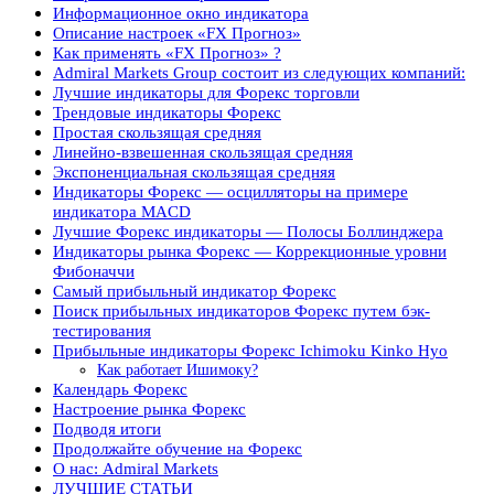
Информационное окно индикатора
Описание настроек «FX Прогноз»
Как применять «FX Прогноз» ?
Admiral Markets Group состоит из следующих компаний:
Лучшие индикаторы для Форекс торговли
Трендовые индикаторы Форекс
Простая скользящая средняя
Линейно-взвешенная скользящая средняя
Экспоненциальная скользящая средняя
Индикаторы Форекс — осцилляторы на примере
индикатора MACD
Лучшие Форекс индикаторы — Полосы Боллинджера
Индикаторы рынка Форекс — Коррекционные уровни
Фибоначчи
Самый прибыльный индикатор Форекс
Поиск прибыльных индикаторов Форекс путем бэк-
тестирования
Прибыльные индикаторы Форекс Ichimoku Kinko Hyo
Как работает Ишимоку?
Календарь Форекс
Настроение рынка Форекс
Подводя итоги
Продолжайте обучение на Форекс
О нас: Admiral Markets
ЛУЧШИЕ СТАТЬИ