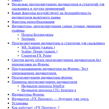
Несколько прогнозирующих индикаторов и стратегий для
скальпинга и других применений
Какие факторы воздействуют на безошибочность
индикаторов валютного рынка
Факторы ценообразования
Индикаторы, прогнозирующие самые точные движения
графика
Полосы Боллинджера
Stochastic
Прогнозирующие индикаторы и стратегии для скальпинга
WA_Scalping (скачать )
Scalper_Dream (скачать )
Стратегия FX_Prime
Смотри видео обзор прогнозирующих индикаторов без
перерисовки на Форекс
Предсказывающие индикаторы на Форекс. Тест
опережающих индикаторов.
Прогнозирующие индикаторы форекс
Примеры прогнозирующих индикаторов
Индикатор прогноза WmiFor
Индикатор прогноза CTG Structure-x
Индикаторы Форекс
Индикатор «FX Прогноз» — будущее уже здесь
Установка
Как работает «FX Прогноз» ?