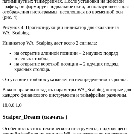
пятиминутных таймфреймах. После установки на ценовой
график, он формирует подвальное окно, использующееся для
отображения гистограммы, несплошная по временной оси
(рис. 4).
Рисунок 4. Прогнозирующий индикатор для скальпинга
WA_Scalping.
Индикатор WA_Scalping дает всего 2 сигнала:
на открытие длинной позиции – 2 идущих подряд
зеленых столбца;
на открытие короткой позиции – 2 идущих подряд
красных столбца.
Отсутствие столбцов указывает на неопределенность рынка.
Важно правильно задать параметры WA_Scalping, которые для
каждого финансового инструмента и таймфрейма различны.
18,0,0,1,0
Scalper_Dream (скачать )
Особенность этого технического инструмента, подходящего
для таймфреймов не длиннее M5, заключается во множестве