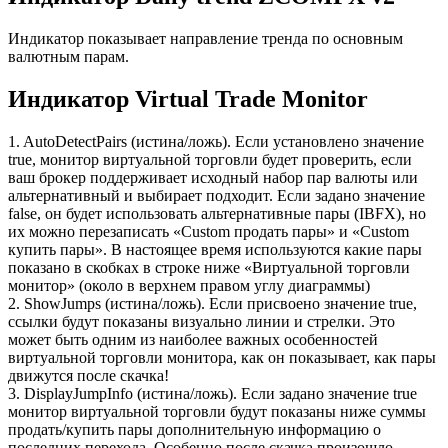
Индикатор показывает направление тренда по основным
валютным парам.
Индикатор Virtual Trade Monitor
1. AutoDetectPairs (истина/ложь). Если установлено значение
true, монитор виртуальной торговли будет проверить, если
ваш брокер поддерживает исходный набор пар валюты или
альтернативный и выбирает подходит. Если задано значение
false, он будет использовать альтернативные пары (IBFX), но
их можно перезаписать «Custom продать пары» и «Custom
купить пары». В настоящее время используются какие пары
показано в скобках в строке ниже «Виртуальной торговли
монитор» (около в верхнем правом углу диаграммы)
2. ShowJumps (истина/ложь). Если присвоено значение true,
ссылки будут показаны визуально линии и стрелки. Это
может быть одним из наиболее важных особенностей
виртуальной торговли монитора, как он показывает, как пары
движутся после скачка!
3. DisplayJumpInfo (истина/ложь). Если задано значение true
монитор виртуальной торговли будут показаны ниже суммы
продать/купить пары дополнительную информацию о
последних перехода. Особенно после скачка произошло