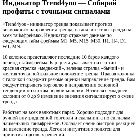
Индикатор Trend4you — Собирай
профиты с точными сигналами
«Trend4you» индикатор тренда показывает прогноз
возможного направления тренда, на анализе силы тренда на
всех таймфреймах. Индикатор отражает данные по
следующим тайм фреймам M1, M5, M15, M30, H1, H4, D1,
W1, MN.
10 колонок представляют последние 10 баров каждого
периода таймфрейма. Бар цвета указывает на его тип –
красная стрелка «медвежий», зеленая стрелка «бычий» и
желтая точка нейтральное положение тренда. Правая колонка
с галочкой содержит резюме оценки направление тренда. Вам
следует открывать торговлю в направлении основной
тенденции по итогам первой колонки. Начиная с младшей
колонки от 0 до 9 изменение значения сигнализирует о смене
тренда.
Работает на всех валютных парах. Хорошо подходит для
ручной внутридневной торговли и скальпинга по сигналам
наименьших таймфреймов. Обладает очень быстрой реакцией
на изменение тренда. Легок и интуитивно понятен для
принятия торговых решений.