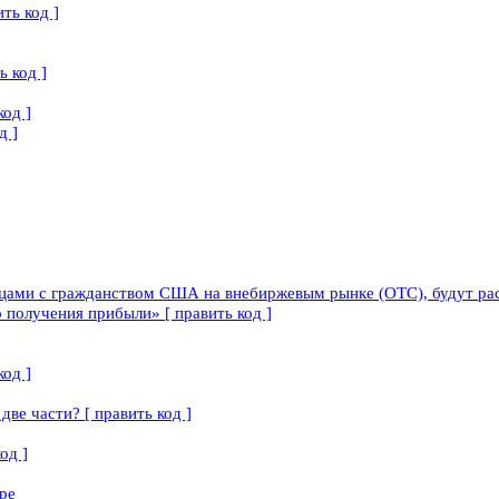
ть код ]
 код ]
од ]
д ]
ами с гражданством США на внебиржевым рынке (OTC), будут расце
 получения прибыли» [ править код ]
од ]
две части? [ править код ]
од ]
ре