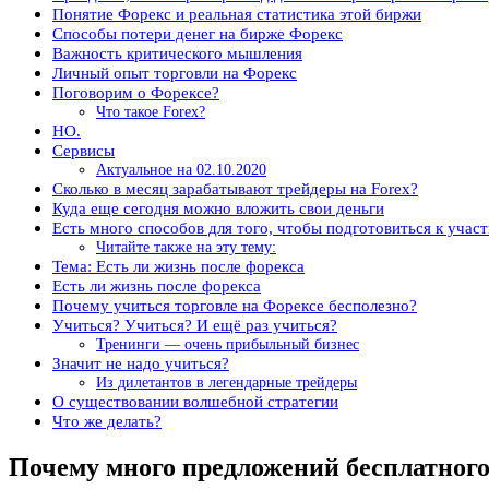
Понятие Форекс и реальная статистика этой биржи
Способы потери денег на бирже Форекс
Важность критического мышления
Личный опыт торговли на Форекс
Поговорим о Форексе?
Что такое Forex?
НО.
Сервисы
Актуальное на 02.10.2020
Сколько в месяц зарабатывают трейдеры на Forex?
Куда еще сегодня можно вложить свои деньги
Есть много способов для того, чтобы подготовиться к участ
Читайте также на эту тему:
Тема: Есть ли жизнь после форекса
Есть ли жизнь после форекса
Почему учиться торговле на Форексе бесполезно?
Учиться? Учиться? И ещё раз учиться?
Тренинги — очень прибыльный бизнес
Значит не надо учиться?
Из дилетантов в легендарные трейдеры
О существовании волшебной стратегии
Что же делать?
Почему много предложений бесплатного 