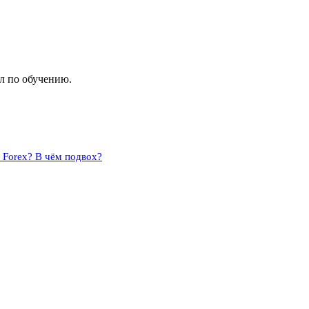
л по обучению.
 Forex? В чём подвох?