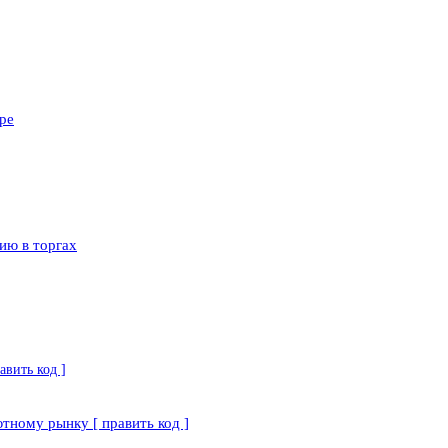
ре
ию в торгах
вить код ]
тному рынку [ править код ]