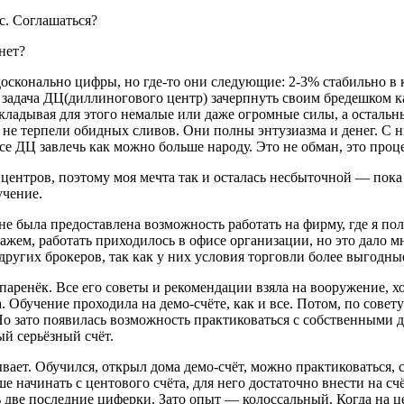
с. Соглашаться?
нет?
осконально цифры, но где-то они следующие: 2-3% стабильно в к
задача ДЦ(диллиногового центр) зачерпнуть своим бредешком ка
кладывая для этого немалые или даже огромные силы, а остальны
не терпели обидных сливов. Они полны энтузиазма и денег. С 
се ДЦ завлечь как можно больше народу. Это не обман, это проц
х центров, поэтому моя мечта так и осталась несбыточной — пок
учение.
, мне была предоставлена возможность работать на фирму, где я 
ажем, работать приходилось в офисе организации, но это дало 
других брокеров, так как у них условия торговли более выгодны
аренёк. Все его советы и рекомендации взяла на вооружение, хо
бучение проходила на демо-счёте, как и все. Потом, по совету 
! Но зато появилась возможность практиковаться с собственными 
ый серьёзный счёт.
ывает. Обучился, открыл дома демо-счёт, можно практиковаться, 
ше начинать с центового счёта, для него достаточно внести на 
ь две последние циферки. Зато опыт — колоссальный. Когда на ц