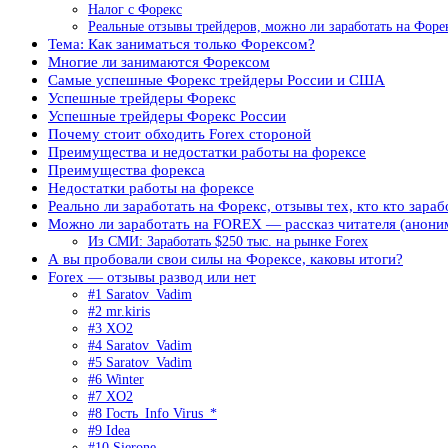
Налог с Форекс
Реальные отзывы трейдеров, можно ли заработать на Форе
Тема: Как заниматься только Форексом?
Многие ли занимаются Форексом
Самые успешные Форекс трейдеры России и США
Успешные трейдеры Форекс
Успешные трейдеры Форекс России
Почему стоит обходить Forex стороной
Преимущества и недостатки работы на форексе
Преимущества форекса
Недостатки работы на форексе
Реально ли заработать на Форекс, отзывы тех, кто кто зара
Можно ли заработать на FOREX — рассказ читателя (анони
Из СМИ: Заработать $250 тыс. на рынке Forex
А вы пробовали свои силы на Форексе, каковы итоги?
Forex — отзывы развод или нет
#1 Saratov_Vadim
#2 mr.kiris
#3 XO2
#4 Saratov_Vadim
#5 Saratov_Vadim
#6 Winter
#7 XO2
#8 Гость_Info Virus_*
#9 Idea
#10 Sierone