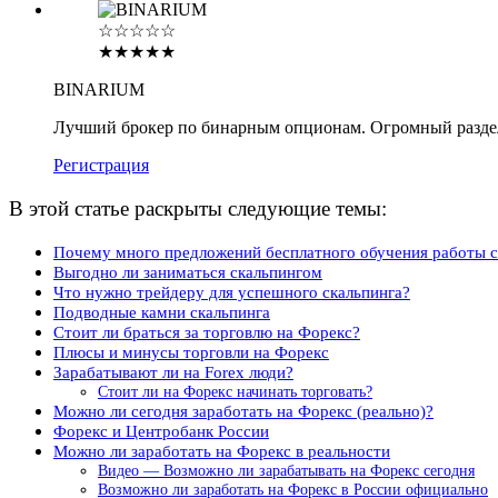
☆☆☆☆☆
★★★★★
BINARIUM
Лучший брокер по бинарным опционам. Огромный разде
Регистрация
В этой статье раскрыты следующие темы:
Почему много предложений бесплатного обучения работы с
Выгодно ли заниматься скальпингом
Что нужно трейдеру для успешного скальпинга?
Подводные камни скальпинга
Стоит ли браться за торговлю на Форекс?
Плюсы и минусы торговли на Форекс
Зарабатывают ли на Forex люди?
Стоит ли на Форекс начинать торговать?
Можно ли сегодня заработать на Форекс (реально)?
Форекс и Центробанк России
Можно ли заработать на Форекс в реальности
Видео — Возможно ли зарабатывать на Форекс сегодня
Возможно ли заработать на Форекс в России официально