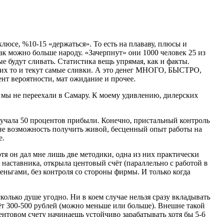
люсе, %10-15 «держаться». То есть на плававу, плюсы и
к можно больше народу. «Зачерпнут» они 1000 человек 25 из
е будут сливать. Статистика вещь упрямая, как и факты.
них то и текут самые сливки. А это денег МНОГО, БЫСТРО,
ент вероятности, мат ожидание и прочее.
а мы не переехали в Самару. К моему удивлению, дилерских
получала 50 процентов прибыли. Конечно, пристальный контроль
мне возможность получить живой, бесценный опыт работы на
е.
тя он дал мне лишь две методики, одна из них практически
наставника, открыла центовый счёт (параллельно с работой в
деньгами, без контроля со стороны фирмы. И только когда
сколько душе угодно. Ни в коем случае нельзя сразу вкладывать
счёт 300-500 рублей (можно меньше или больше). Внешне такой
ентовом счету начинаешь устойчиво зарабатывать хотя бы 5-6