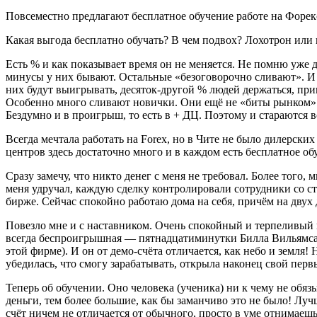
Повсеместно предлагают бесплатное обучение работе на Форек
Какая выгода бесплатно обучать? В чем подвох? Лохотрон или 
Есть % и как показывает время он не меняется. Не помню уже д
минусы у них бывают. Остальные «безоговорочно сливают». И 
них будут выигрывать, десяток-другой % людей держаться, при
Особенно много сливают новички. Они ещё не «биты рынком» 
Бездумно и в проигрыш, то есть в + ДЦ. Поэтому и стараются в
Всегда мечтала работать на Forex, но в Чите не было дилерски
центров здесь достаточно много и в каждом есть бесплатное об
Сразу замечу, что никто денег с меня не требовал. Более того
меня удручал, каждую сделку контролировали сотрудники со ст
бирже. Сейчас спокойно работаю дома на себя, причём на двух 
Повезло мне и с наставником. Очень спокойный и терпеливый п
всегда беспроигрышная — пятнадцатиминутки Билла Вильямса. О
этой фирме). И он от демо-счёта отличается, как небо и земля
убедилась, что смогу зарабатывать, открыла наконец свой перв
Теперь об обучении. Оно человека (ученика) ни к чему не обяз
деньги, тем более большие, как бы заманчиво это не было! Луч
счёт ничем не отличается от обычного, просто в уме отнимаеш