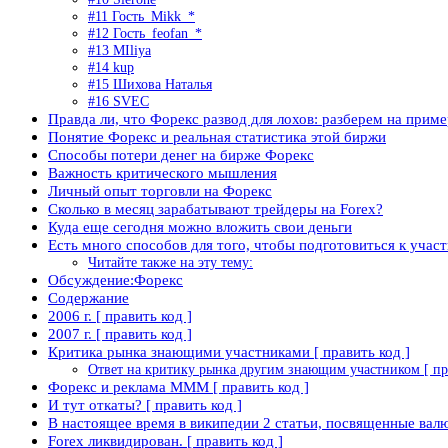
#11 Гость_Mikk_*
#12 Гость_feofan_*
#13 MIliya
#14 kup
#15 Шихова Наталья
#16 SVEC
Правда ли, что Форекс развод для лохов: разберем на приме
Понятие Форекс и реальная статистика этой биржи
Способы потери денег на бирже Форекс
Важность критического мышления
Личный опыт торговли на Форекс
Сколько в месяц зарабатывают трейдеры на Forex?
Куда еще сегодня можно вложить свои деньги
Есть много способов для того, чтобы подготовиться к участ
Читайте также на эту тему:
Обсуждение:Форекс
Содержание
2006 г. [ править код ]
2007 г. [ править код ]
Критика рынка знающими участниками [ править код ]
Ответ на критику рынка другим знающим участником [ пра
Форекс и реклама МММ [ править код ]
И тут откаты? [ править код ]
В настоящее время в википедии 2 статьи, посвященные валю
Forex ликвидирован. [ править код ]