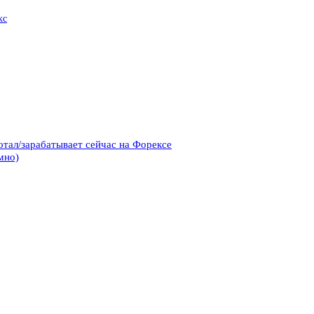
кс
ботал/зарабатывает сейчас на Форексе
мно)