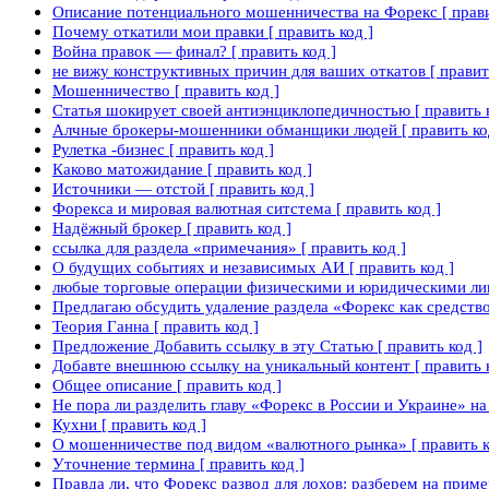
Описание потенциального мошенничества на Форекс [ прави
Почему откатили мои правки [ править код ]
Война правок — финал? [ править код ]
не вижу конструктивных причин для ваших откатов [ править
Мошенничество [ править код ]
Статья шокирует своей антиэнциклопедичностью [ править к
Алчные брокеры-мошенники обманщики людей [ править ко
Рулетка -бизнес [ править код ]
Каково матожидание [ править код ]
Источники — отстой [ править код ]
Форекса и мировая валютная ситстема [ править код ]
Надёжный брокер [ править код ]
ссылка для раздела «примечания» [ править код ]
О будущих событиях и независимых АИ [ править код ]
любые торговые операции физическими и юридическими лиц
Предлагаю обсудить удаление раздела «Форекс как средство
Теория Ганна [ править код ]
Предложение Добавить ссылку в эту Статью [ править код ]
Добавте внешнюю ссылку на уникальный контент [ править к
Общее описание [ править код ]
Не пора ли разделить главу «Форекс в России и Украине» на 
Кухни [ править код ]
О мошенничестве под видом «валютного рынка» [ править к
Уточнение термина [ править код ]
Правда ли, что Форекс развод для лохов: разберем на приме