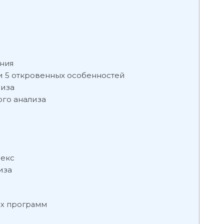
ния
 и 5 откровенных особенностей
лиза
ого анализа
рекс
иза
их программ