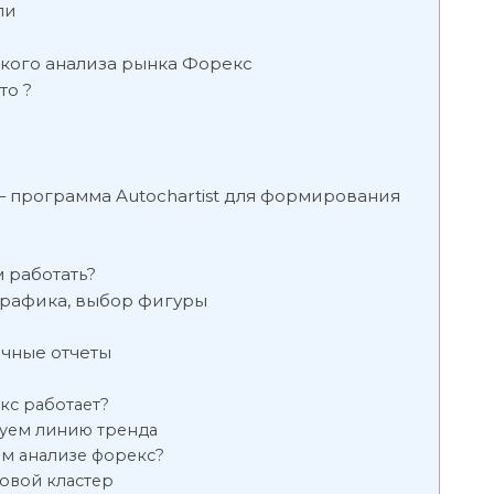
ли
ского анализа рынка Форекс
то ?
 программа Autochartist для формирования
м работать?
 графика, выбор фигуры
чные отчеты
кс работает?
суем линию тренда
ом анализе форекс?
новой кластер