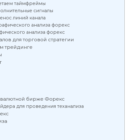
четаем таймфреймы
полнительные сигналы
ренос линий канала
рафического анализа форекс
фического анализа форекс
алов для торговой стратегии
ом трейдинге
ы
т
а валютной бирже Форекс
йдера для проведения теханализа
екс
иза