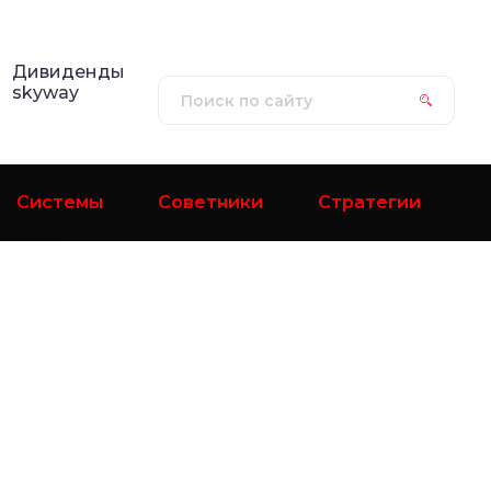
Дивиденды
skyway
Системы
Советники
Стратегии