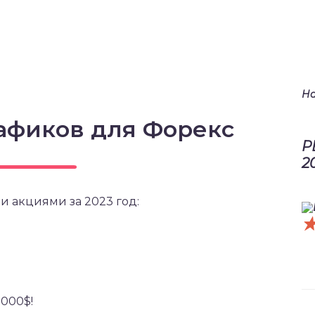
На
афиков для Форекс
Р
2
и акциями за 2023 год:
5000$!