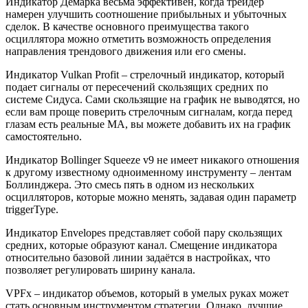
Индикатор Демарка весьма эффективен, когда трейдер
намерен улучшить соотношение прибыльных и убыточных
сделок. В качестве основного преимущества такого
осциллятора можно отметить возможность определения
направления трендового движения или его смены.
Индикатор Vulkan Profit – стрелочный индикатор, который
подает сигналы от пересечений скользящих средних по
системе Сидуса. Сами скользящие на график не выводятся, но
если вам проще поверить стрелочным сигналам, когда перед
глазам есть реальные МА, вы можете добавить их на график
самостоятельно.
Индикатор Bollinger Squeeze v9 не имеет никакого отношения
к другому известному одноименному инструменту – лентам
Боллинджера. Это смесь пять в одном из нескольких
осцилляторов, которые можно менять, задавая один параметр
triggerType.
Индикатор Envelopes представляет собой пару скользящих
средних, которые образуют канал. Смещение индикатора
относительно базовой линии задаётся в настройках, что
позволяет регулировать ширину канала.
VPFx – индикатор объемов, который в умелых руках может
стать основным инструментом стратегии. Однако, лучшие