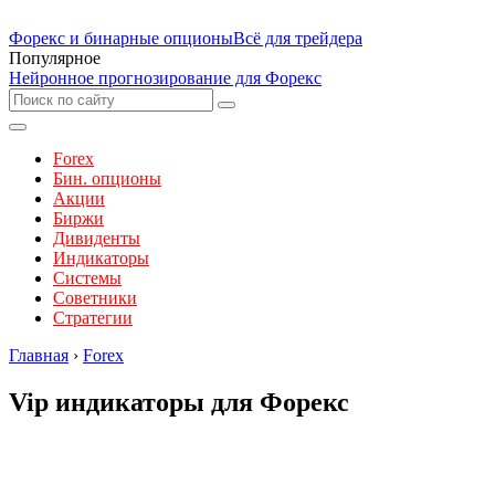
Форекс и бинарные опционы
Всё для трейдера
Популярное
Нейронное прогнозирование для Форекс
Forex
Бин. опционы
Акции
Биржи
Дивиденты
Индикаторы
Системы
Советники
Стратегии
Главная
›
Forex
Vip индикаторы для Форекс