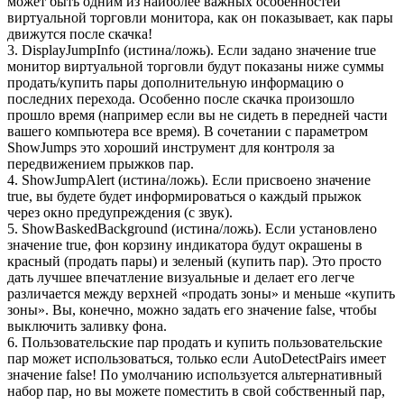
может быть одним из наиболее важных особенностей
виртуальной торговли монитора, как он показывает, как пары
движутся после скачка!
3. DisplayJumpInfo (истина/ложь). Если задано значение true
монитор виртуальной торговли будут показаны ниже суммы
продать/купить пары дополнительную информацию о
последних перехода. Особенно после скачка произошло
прошло время (например если вы не сидеть в передней части
вашего компьютера все время). В сочетании с параметром
ShowJumps это хороший инструмент для контроля за
передвижением прыжков пар.
4. ShowJumpAlert (истина/ложь). Если присвоено значение
true, вы будете будет информироваться о каждый прыжок
через окно предупреждения (с звук).
5. ShowBaskedBackground (истина/ложь). Если установлено
значение true, фон корзину индикатора будут окрашены в
красный (продать пары) и зеленый (купить пар). Это просто
дать лучшее впечатление визуальные и делает его легче
различается между верхней «продать зоны» и меньше «купить
зоны». Вы, конечно, можно задать его значение false, чтобы
выключить заливку фона.
6. Пользовательские пар продать и купить пользовательские
пар может использоваться, только если AutoDetectPairs имеет
значение false! По умолчанию используется альтернативный
набор пар, но вы можете поместить в свой собственный пар,