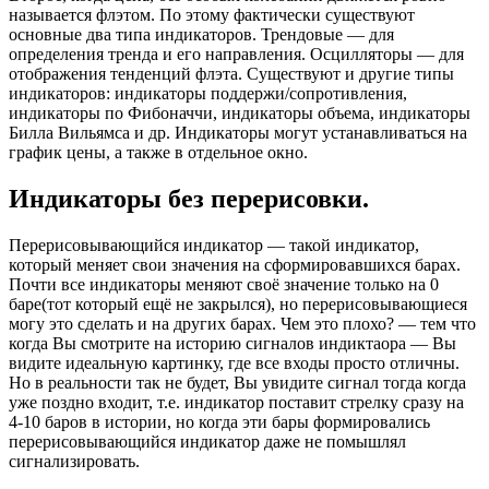
называется флэтом. По этому фактически существуют
основные два типа индикаторов. Трендовые — для
определения тренда и его направления. Осцилляторы — для
отображения тенденций флэта. Существуют и другие типы
индикаторов: индикаторы поддержи/сопротивления,
индикаторы по Фибоначчи, индикаторы объема, индикаторы
Билла Вильямса и др. Индикаторы могут устанавливаться на
график цены, а также в отдельное окно.
Индикаторы без перерисовки.
Перерисовывающийся индикатор — такой индикатор,
который меняет свои значения на сформировавшихся барах.
Почти все индикаторы меняют своё значение только на 0
баре(тот который ещё не закрылся), но перерисовывающиеся
могу это сделать и на других барах. Чем это плохо? — тем что
когда Вы смотрите на историю сигналов индиктаора — Вы
видите идеальную картинку, где все входы просто отличны.
Но в реальности так не будет, Вы увидите сигнал тогда когда
уже поздно входит, т.е. индикатор поставит стрелку сразу на
4-10 баров в истории, но когда эти бары формировались
перерисовывающийся индикатор даже не помышлял
сигнализировать.