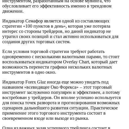
инструментом, разработанным на основе мувинга, что
обусловливает его эффективность именно в трендовом
движении.
Индикатор Семафор является одной из составляющих
стратегии «100 пунктов в день», которая уже потеряла
интерес со стороны трейдеров, но даннй индикатор не
утратил своих позиций и стал активно использоваться для
создания других торговых систем.
Если условия торговой стратегии требуют работать
одновременно с несколькими валютными парами, то стоит
воспользоваться индикатором Overlay Chart, который дает
возможность перенести графики нескольких валютных
инструментов в одно окно.
Индикатор Forex Glaz иногда еще можно увидеть под
названием «всевидящее Око Форекса» – этот торговый
инструмент заслуженно популярен и эффективен, а потому
востребован у трейдеров. Он вполне успешно используется
для поиска точек разворота и прогнозирования возможных
сценариев дальнейшего развития ситуации. Практическое
применение этого торгового инструмента состоит в
своевременном входе или выходе из рынка.
Одна из важных задач успешного трейдинга состоит в