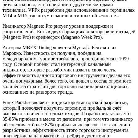
результаты он дает в сочетании с другими методами
теханализа. VPFx разработан для использования в терминалах
МТ4 и МТ5, где по умолчанию истинных объемов нет.
Индикатор Magneto Pro рисует уровни поддержки и
сопротивления. Есть в двух вариациях: для торговли интрадей
(Magneto Pro) и среднесрок (Magneto Week Pro).
Автором MBFX Timing является Мустафа Белхаяте из
Марокко. Известность он получил, победив на
международном турнире трейдеров, проводившемся в 1999
году. Основой победы стал интересный канальный
индикатор, которые разработчик назвал в свою честь.
Эффективность данного торгового инструмента сделала его
очень популярным, более того, он вошел в состав огромного
количества стратегий для торговли на бинарных опционах,
основанных на развороте тренда.
Forex Paradise является индикатором авторской разработки,
который позволяет получить огромную прибыль за счёт
высокого количества точных входов. Разработчик заявляет о
35-85% прибыли в месяц от депозита, при том что индикатор
обеспечивает более 87% прибыльных сделок. По заявлению
разработчика, эффективность этого торгового инструмента
подтверждена на практике, а трейдеру достаточно