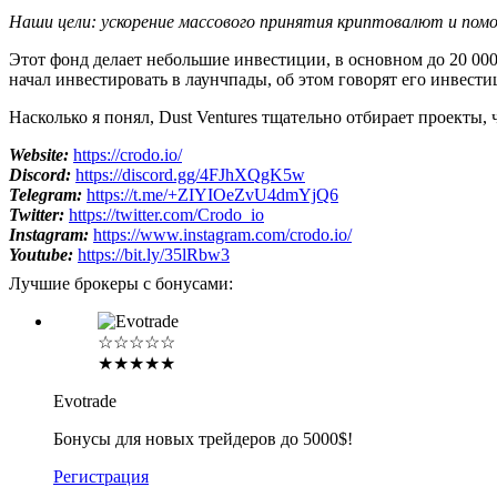
Наши цели: ускорение массового принятия криптовалют и пом
Этот фонд делает небольшие инвестиции, в основном до 20 000 
начал инвестировать в лаунчпады, об этом говорят его инвестици
Насколько я понял, Dust Ventures тщательно отбирает проекты,
Website:
https://crodo.io/
Discord:
https://discord.gg/4FJhXQgK5w
Telegram:
https://t.me/+ZIYIOeZvU4dmYjQ6
Twitter:
https://twitter.com/Crodo_io
Instagram:
https://www.instagram.com/crodo.io/
Youtube:
https://bit.ly/35lRbw3
Лучшие брокеры с бонусами:
☆☆☆☆☆
★★★★★
Evotrade
Бонусы для новых трейдеров до 5000$!
Регистрация