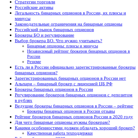
Стратегии торговли
Российские активы
Легальность бинарных опционов в России, их плюсы и
минусы
Законодательные ограничения на бинарные опционы
Российский рынок бинарных опционов
Брокеры БО и регулирование
Выбор брокера БО. Что нужно учитывать?
Бинарные опционы: плюсы и минусы
Независимый рейтинг брокеров бинарных опционов в
России
Резюме
Есть ли в России официально зарегистрированные брокеры
бинарных опционов?
Зарегистрированных бинарных опционов в России нет
Альпари – бинарный брокер с лицензией ЦБ РФ
Брокеры бинарных опционов в России
Регулирование брокеров бинарных опционов с депозитом
в рублях
Ведущие брокеры бинарных опционов в России – рейтинг
Брокеры бинарных опционов в России отзывы
Рейтинг брокеров бинарных опционов России в 2020 году
Для чего бинарные опционы нужны брокерам?
Какими особенностями должен обладать хороший брокер?
Качественная работа техподдержки