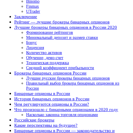
Binomo
Finmax
UTrader
Заключение
Рейтинг — лучшие брокеры бинарных опционов
Лучшие брокеры бинарных опционов в России 2020
Формирование рейтингов
Минимальный депозит и размер ставки
Бонус
Лицензия
Количество активов
Обучение, демо-счет
Техническая поддержка
Средний коэффициент прибыльности
Брокеры бинарных опционов России
Лучшие русские брокеры бинарных опционов
Правильный выбор брокера бинарных опционов из
России
Бинарные опционы в России
История бинарных опционов в России
Чем регулируются опционы в России?
Что произошло с бинарными опционами в 2020 году
Насколько законна торговля опционами
Российские брокеры
Какие перспективы на будущее?
Бинарные опционы в России — законодательство и