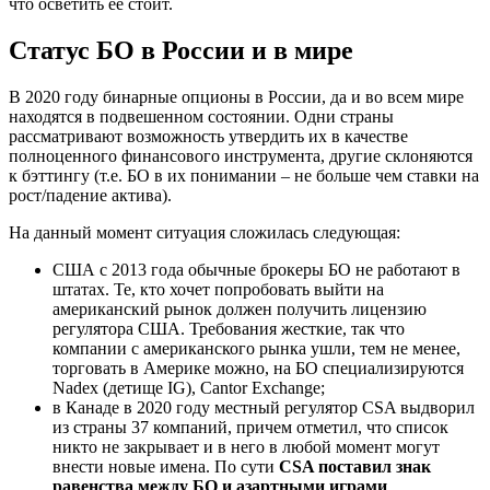
что осветить ее стоит.
Статус БО в России и в мире
В 2020 году бинарные опционы в России, да и во всем мире
находятся в подвешенном состоянии. Одни страны
рассматривают возможность утвердить их в качестве
полноценного финансового инструмента, другие склоняются
к бэттингу (т.е. БО в их понимании – не больше чем ставки на
рост/падение актива).
На данный момент ситуация сложилась следующая:
США с 2013 года обычные брокеры БО не работают в
штатах. Те, кто хочет попробовать выйти на
американский рынок должен получить лицензию
регулятора США. Требования жесткие, так что
компании с американского рынка ушли, тем не менее,
торговать в Америке можно, на БО специализируются
Nadex (детище IG), Cantor Exchange;
в Канаде в 2020 году местный регулятор CSA выдворил
из страны 37 компаний, причем отметил, что список
никто не закрывает и в него в любой момент могут
внести новые имена. По сути
CSA поставил знак
равенства между БО и азартными играми