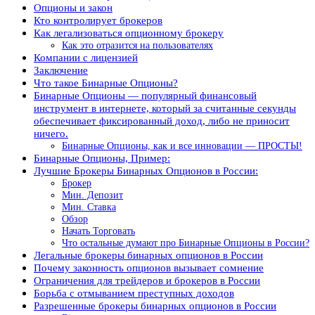
Опционы и закон
Кто контролирует брокеров
Как легализоваться опционному брокеру
Как это отразится на пользователях
Компании с лицензией
Заключение
Что такое Бинарные Опционы?
Бинарные Опционы — популярный финансовый
инструмент в интернете, который за считанные секунды
обеспечивает фиксированный доход, либо не приносит
ничего.
Бинарные Опционы, как и все инновации — ПРОСТЫ!
Бинарные Опционы, Пример:
Лучшие Брокеры Бинарных Опционов в России:
Брокер
Мин. Депозит
Мин. Ставка
Обзор
Начать Торговать
Что остальные думают про Бинарные Опционы в России?
Легальные брокеры бинарных опционов в России
Почему законность опционов вызывает сомнение
Ограничения для трейдеров и брокеров в России
Борьба с отмыванием преступных доходов
Разрешенные брокеры бинарных опционов в России