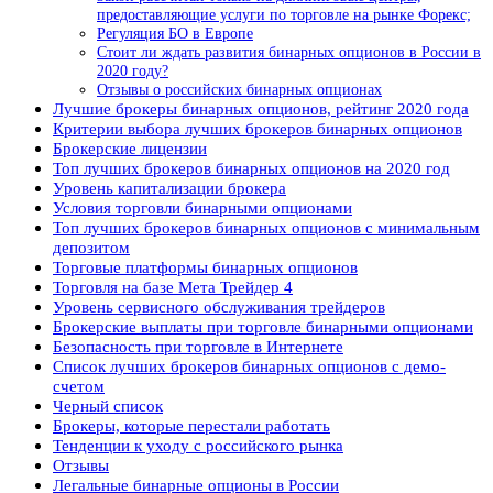
предоставляющие услуги по торговле на рынке Форекс;
Регуляция БО в Европе
Стоит ли ждать развития бинарных опционов в России в
2020 году?
Отзывы о российских бинарных опционах
Лучшие брокеры бинарных опционов, рейтинг 2020 года
Критерии выбора лучших брокеров бинарных опционов
Брокерские лицензии
Топ лучших брокеров бинарных опционов на 2020 год
Уровень капитализации брокера
Условия торговли бинарными опционами
Топ лучших брокеров бинарных опционов с минимальным
депозитом
Торговые платформы бинарных опционов
Торговля на базе Мета Трейдер 4
Уровень сервисного обслуживания трейдеров
Брокерские выплаты при торговле бинарными опционами
Безопасность при торговле в Интернете
Список лучших брокеров бинарных опционов с демо-
счетом
Черный список
Брокеры, которые перестали работать
Тенденции к уходу с российского рынка
Отзывы
Легальные бинарные опционы в России