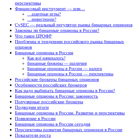
перспективы
Финансовый инструмент — или…
…азартные игры?
…инвестиции?
CySEC — реальный регулятор рынка бинарных опционов
Законны ли бинарные опционы в России?
Что такое ЦРОФР
Проблемы и тенденции российского рынка бинарных
опцонов
Бинарные опционы в России
Как всё начиналось?
Бинарные брокеры — различия
Бинарные опционы в России — налоги
Бинарные опционы в России — перспективы
Российские брокеры бинарных опционов
Особенности российских брокеров
Как надо выбирать бинарные опционы в России?
Бинарные опционы в России: законность
Популярные российские брокеры
Подводим итоги
Бинарные опционы в России. Развитие и перспективы
Появление в России
Бинарные опционы в России сегодня
Перспективы развития бинарных опционов в России
Показатели роста