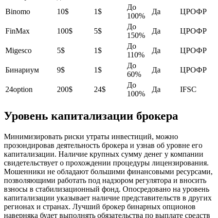
До
Binomo
10$
1$
Да
ЦРОФР
100%
До
FinMax
100$
5$
Да
ЦРОФР
150%
До
Migesco
5$
1$
Да
ЦРОФР
110%
До
Бинариум
9$
1$
Да
ЦРОФР
60%
До
24option
200$
24$
Да
IFSC
100%
Уровень капитализации брокера
Минимизировать риски утраты инвестиций, можно
прозондировав деятельность брокера и узнав об уровне его
капитализации. Наличие крупных сумму денег у компании
свидетельствует о прохождении процедуры лицензирования.
Мошенники не обладают большими финансовыми ресурсами,
позволяющими работать под надзором регулятора и вносить
взносы в стабилизационный фонд. Опосредовано на уровень
капитализации указывает наличие представительств в других
регионах и странах. Лучший брокер бинарных опционов
наверняка будет выполнять обязательства по выплате средств