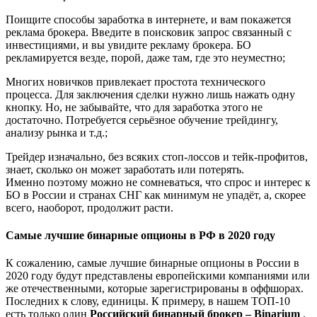
Поищите способы заработка в интернете, и вам покажется
реклама брокера. Введите в поисковик запрос связанный с
инвестициями, и вы увидите рекламу брокера. БО
рекламируется везде, порой, даже там, где это неуместно;
Многих новичков привлекает простота технического
процесса. Для заключения сделки нужно лишь нажать одну
кнопку. Но, не забывайте, что для заработка этого не
достаточно. Потребуется серьёзное обучение трейдингу,
анализу рынка и т.д.;
Трейдер изначально, без всяких стоп-лоссов и тейк-профитов,
знает, сколько он может заработать или потерять.
Именно поэтому можно не сомневаться, что спрос и интерес к
БО в России и странах СНГ как минимум не упадёт, а, скорее
всего, наоборот, продолжит расти.
Самые лучшие бинарные опционы в РФ в 2020 году
К сожалению, самые лучшие бинарные опционы в России в
2020 году будут представлены европейскими компаниями или
же отечественными, которые зарегистрированы в оффшорах.
Последних к слову, единицы. К примеру, в нашем ТОП-10
есть только один
Российский бинарный брокер – Binarium
.