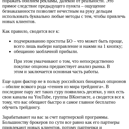
поражать обилием рекламы, далекой от реальности. Это
прямое следствие предыдущего пункта – ощущение
безнаказанности позволяет нечестным на руку дельцам
использовать буквально любые методы с тем, чтобы привлечь
новых клиентов.
Как правило, сводится все к:
подчеркиванию простоты БО – что может быть проще,
всего лишь выбери направление и нажми на 1 кнопку;
обещанию заоблачной прибыли.
При этом умалчивают о том, что непосредственно
покупке опциона предшествует анализ рынка. В
этом и заключается основная часть работы.
Еще один фактор не в пользу российских бинарных опционов
– обилие всякого рода «гениев из мира трейдинга». В
последние пару лет таких гуру появились десятки, у них есть
свои каналы на YouTube, группы ВКонтакте, а сводится все к
тому, что вас обещают быстро и самое главное бесплатно
обучить трейдингу.
Зарабатывают на вас за счет партнерской программы.
Большинству брокеров по сути все равно как его партнеры
привлекают новых клиентов, потому партнерки и