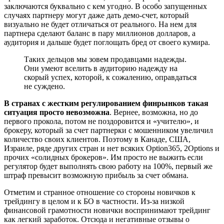
заключаются буквально с кем угодно. В особо запущенных
случаях партнеру могут даже дать демо-счет, который
визуально не будет отличаться от реального. На нем для
партнера сделают баланс в пару миллионов долларов, а
аудитория и дальше будет поглощать бред от своего кумира.
Таких дельцов мы зовем продавцами надежды.
Они умеют вселить в аудиторию надежду на
скорый успех, которой, к сожалению, оправдаться
не суждено.
В странах с жестким регулированием финрынков такая
ситуация просто невозможна
. Вернее, возможна, но до
первого прокола, потом не поздоровится и «учителю», и
брокеру, который за счет партнерки с мошенником увеличил
количество своих клиентов. Поэтому в Канаде, США,
Израиле, ряде других стран и нет всяких Option365, 2Options и
прочих «солидных брокеров». Им просто не выжить если
регулятор будет выполнять свою работу на 100%, первый же
штраф превысит возможную прибыль за счет обмана.
Отметим и странное отношение со стороны новичков к
трейдингу в целом и к БО в частности. Из-за низкой
финансовой грамотности новички воспринимают трейдинг
как легкий заработок. Отсюда и негативные отзывы о