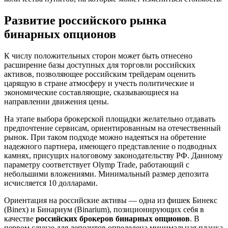
Развитие российского рынка
бинарных опционов
К числу положительных сторон может быть отнесено
расширение базы доступных для торговли российских
активов, позволяющее российским трейдерам оценить
царящую в стране атмосферу и учесть политические и
экономические составляющие, сказывающиеся на
направлении движения цены.
На этапе выбора брокерской площадки желательно отдавать
предпочтение сервисам, ориентированным на отечественный
рынок. При таком подходе можно надеяться на обретение
надежного партнера, имеющего представление о подводных
камнях, присущих налоговому законодательству РФ. Данному
параметру соответствует Olymp Trade, работающий с
небольшими вложениями. Минимальный размер депозита
исчисляется 10 долларами.
Ориентация на российские активы — одна из фишек Бинекс
(Binex) и Бинариум (Binarium), позиционирующих себя в
качестве
российских брокеров бинарных опционов
. В
первом случае для депозитов определена минимальная планка