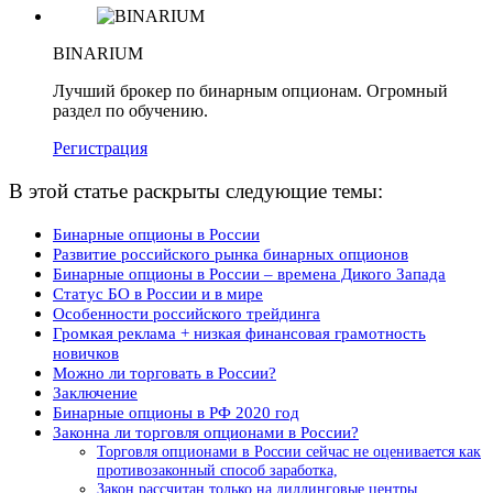
BINARIUM
Лучший брокер по бинарным опционам. Огромный
раздел по обучению.
Регистрация
В этой статье раскрыты следующие темы:
Бинарные опционы в России
Развитие российского рынка бинарных опционов
Бинарные опционы в России – времена Дикого Запада
Статус БО в России и в мире
Особенности российского трейдинга
Громкая реклама + низкая финансовая грамотность
новичков
Можно ли торговать в России?
Заключение
Бинарные опционы в РФ 2020 год
Законна ли торговля опционами в России?
Торговля опционами в России сейчас не оценивается как
противозаконный способ заработка,
Закон рассчитан только на диллинговые центры,