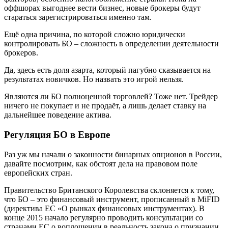
оффшорах выгоднее вести бизнес, новые брокеры будут
стараться зарегистрироваться именно там.
Ещё одна причина, по которой сложно юридически
контролировать БО – сложность в определении деятельности
брокеров.
Да, здесь есть доля азарта, который пагубно сказывается на
результатах новичков. Но назвать это игрой нельзя.
Являются ли БО полноценной торговлей? Тоже нет. Трейдер
ничего не покупает и не продаёт, а лишь делает ставку на
дальнейшее поведение актива.
Регуляция БО в Европе
Раз уж мы начали о законности бинарных опционов в России,
давайте посмотрим, как обстоят дела на правовом поле
европейских стран.
Правительство Британского Королевства склоняется к тому,
что БО – это финансовый инструмент, прописанный в MiFID
(директива ЕС «О рынках финансовых инструментах). В
конце 2015 начало регулярно проводить консультации со
странами ЕС о воплощении в реальность закона о признании