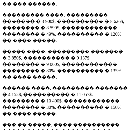
�� ��� ������.
��������� ����. ���������
������� � 3 900$, ���������� � 8 626$,
�������� � 8 599$, ������������
�������� � 49%. ���������� � 120%
�� ���� �����.
����� ����. ��������� �������
� 3 850$, ���������� � 9 137$,
�������� � 9 060$, ������������
�������� � 80%. ���������� � 135%
�� ���� �����.
������ ����. ��������� �������
� 4 152$, ���������� � 11 057$,
�������� � 10 400$, ������������
�������� � 30%. ���������� � 150%
�� ���� �����.
��� �� �����, ���� ����������