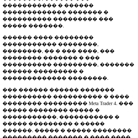
����������� � ������
������������� ������� �
���������� ��������� ���
����� �������.
������ ���� ��������
����������� ��������,
��������, �� � ��� ����, ���
�������� ������� � ���
���������� ���������, �������
������ ��������� �
������������� ��������.
��� ������ ������ �������
���������� ���������� � ����
�������� ��������� Meta Trader 4. ���
����� �������� ����� �
�����������, ����������� �
����� ��������� � �����
������. ����� � ����� ��������
��������� ������� � ���� ����