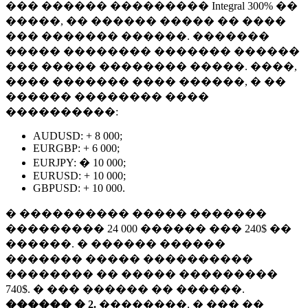
��� ������ ��������� Integral 300% ��
�����, �� ������ ����� �� ����
��� ������� ������. �������
����� �������� ������� ������
��� ����� �������� �����. ����,
���� ������� ���� ������, � ��
������ �������� ����
����������:
AUDUSD: + 8 000;
EURGBP: + 6 000;
EURJPY: � 10 000;
EURUSD: + 10 000;
GBPUSD: + 10 000.
� ���������� ����� �������
��������� 24 000 ������ ��� 240$ ��
������. � ������ ������
������� ����� ����������
�������� �� ����� ���������
740$. � ��� ������ �� ������.
������ � 2.
��������, � ��� ��