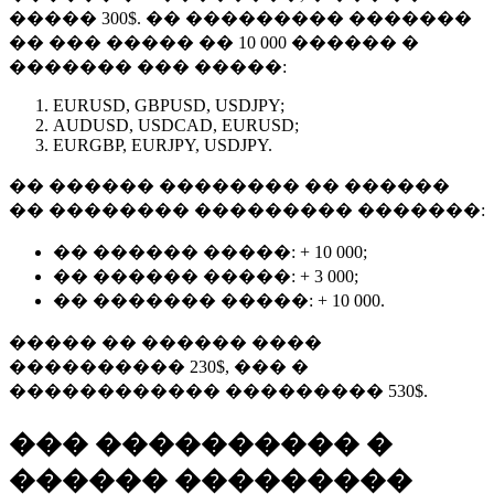
����� 300$. �� ��������� �������
�� ��� ����� �� 10 000 ������ �
������� ��� �����:
EURUSD, GBPUSD, USDJPY;
AUDUSD, USDCAD, EURUSD;
EURGBP, EURJPY, USDJPY.
�� ������ �������� �� ������
�� �������� ��������� �������:
�� ������ �����: + 10 000;
�� ������ �����: + 3 000;
�� ������� �����: + 10 000.
����� �� ������ ����
���������� 230$, ��� �
������������ ��������� 530$.
��� ���������� �
������ ���������