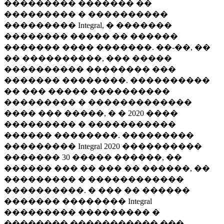
��������� ������� ��
��������� � ����������
��������� Integral, � �������
�������� ����� �� ������
������� ���� �������. ��-��, ��
�� ����������, ��� �����
���������� �������� ���
������� ��������. ����������
�� ��� ����� ����������
��������� � �������������
���� ��� �����, � � 2020 ����
��������� � �����������
������ ��������. ���������
��������� Integral 2020 ����������
������� 30 ����� ������, ��
������ ��� �� ��� �� ������, ��
��������� � ������������
����������. � ��� �� ������
������� �������� Integral
��������� ��������� �
�������� ����������� ���