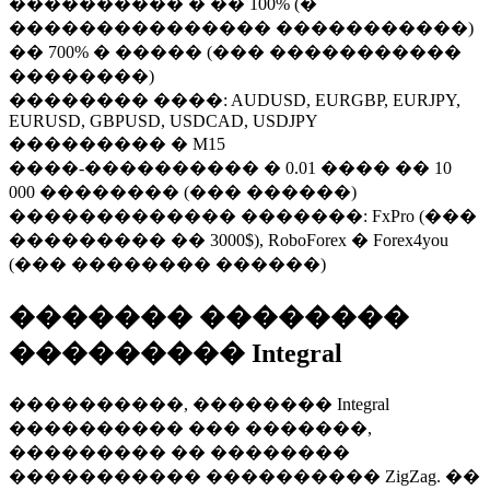
���������� � �� 100% (�
��������������� �����������)
�� 700% � ����� (��� �����������
��������)
�������� ����: AUDUSD, EURGBP, EURJPY,
EURUSD, GBPUSD, USDCAD, USDJPY
��������� � M15
����-���������� � 0.01 ���� �� 10
000 �������� (��� ������)
������������� �������: FxPro (���
��������� �� 3000$), RoboForex � Forex4you
(��� �������� ������)
������� ��������
��������� Integral
����������, �������� Integral
���������� ��� �������,
��������� �� ��������
����������� ���������� ZigZag. ��