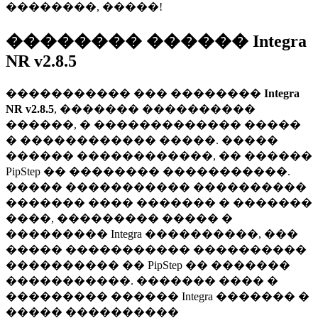
��������, �����!
�������� ������ Integra
NR v2.8.5
����������� ��� ��������
Integra
NR v2.8.5
, ������� ����������
������, � ������������� �����
� ������������ �����. �����
������ ������������, �� ������
PipStep �� �������� �����������.
����� ����������� ����������
������� ���� ������� � �������
����, ��������� ����� �
��������� Integra ����������, ���
����� ����������� ����������
���������� �� PipStep �� �������
�����������. ������� ���� �
��������� ������ Integra ������� �
����� ����������