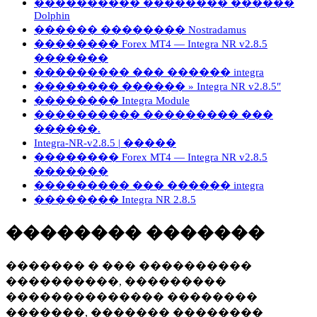
���������� �������� ������
Dolphin
������ �������� Nostradamus
�������� Forex MT4 — Integra NR v2.8.5
�������
��������� ��� ������ integra
�������� ������ » Integra NR v2.8.5″
�������� Integra Module
���������� ��������� ���
������.
Integra-NR-v2.8.5 | �����
�������� Forex MT4 — Integra NR v2.8.5
�������
��������� ��� ������ integra
�������� Integra NR 2.8.5
�������� �������
������� � ��� ����������
����������, ���������
�������������� ��������
�������, ������� ��������