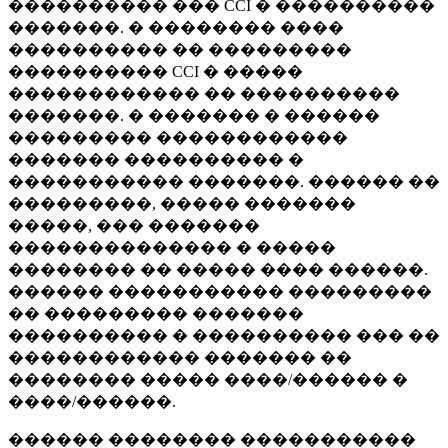
���������� ��� CCI � ����������
�������. � �������� ����
���������� �� ���������
���������� CCI � �����
������������ �� ����������
�������. � ������� � ������
��������� ������������
������� ���������� �
����������� �������. ������ ��
���������, ����� �������
�����, ��� �������
�������������� � �����
�������� �� ����� ���� ������.
������ ����������� ���������
�� ��������� �������
���������� � ���������� ��� ��
������������ ������� ��
�������� ����� ����/������ �
����/������.
������ �������� �����������