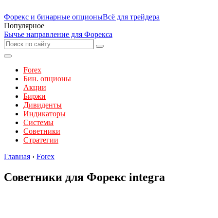
Форекс и бинарные опционы
Всё для трейдера
Популярное
Бычье направление для Форекса
Forex
Бин. опционы
Акции
Биржи
Дивиденты
Индикаторы
Системы
Советники
Стратегии
Главная
›
Forex
Советники для Форекс integra