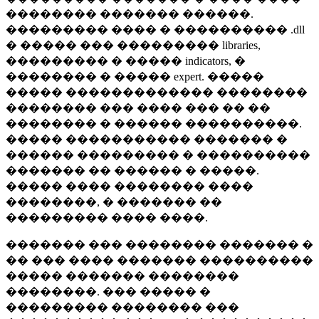
�������� ������� ������.
��������� ���� � ���������� .dll
� ����� ��� ��������� libraries,
��������� � ����� indicators, �
�������� � ����� expert. �����
����� ������������� ��������
�������� ��� ���� ��� �� ��
�������� � ������ ����������.
����� ����������� ������� �
������ ��������� � ����������
������� �� ������ � �����.
����� ���� �������� ����
��������, � ������� ��
��������� ���� ����.
������� ��� �������� ������� �
�� ��� ���� ������� ����������
����� ������� ��������
��������. ��� ����� �
��������� �������� ���