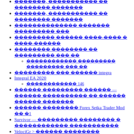
�������, ����������� ��
�������� �������
�������, ����������� ��
�������� �������
�������������� �������
��������� ���
��������� ������ ����-���� �
����-������
�������� �������� ��
��������� ��� ��
������������ ���������
��������� ��� ��
��������� ��� ������ integra
Integral EA 2020
������������ 146
������ ��������� ������ —
������ ���������� �� ������
������ �������
������ �������� Forex Setka Trader Mod
�� �1
Survivor — ��������� �������� �
������������ �����������
VelociGr > ������ ��������