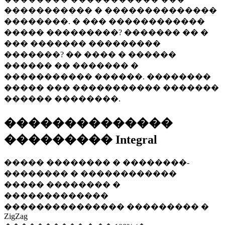
����������� � ��������������
��������. � ��� ������������
����� ���������? ������� �� �
��� ������� ���������
�������? �� ���� � ������
������ �� ������� �
����������� ������. ��������
����� ��� ����������� �������
������ ��������.
��������������
��������� Integral
����� �������� � ��������-
�������� � ������������
����� �������� �
�������������
��������������� ��������� �
ZigZag