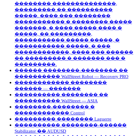
�������� ��������������,
��������� �� ����������
�����. ���� ��� ��������
����������� � �������� �����
�������, � ���� ����� ���� �
�����, �� ���������,
����������� ����� �����, �
����������� �����. � ���
������������, ���� ��� ������
�� ��������� � ������� ��� �
���������.
������ ��������-�������� ��
���������� WallStreet Robot — Recovery PRO
������������ ��������
������ — �������
���������� �������� ��
���������� WallStreet — ASIA
��������-�������� �
������������ Control
��������� �������� Laguerre
���������� ��������-������
Stabilizator �� AUDUSD