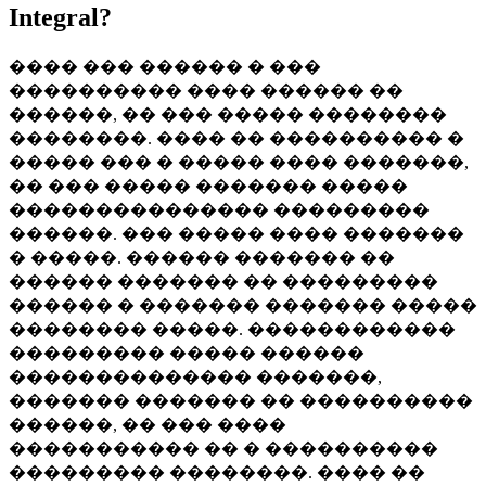
Integral?
���� ��� ������ � ���
���������� ���� ������ ��
������, �� ��� ����� ��������
��������. ���� �� ���������� �
����� ��� � ����� ���� �������,
�� ��� ����� ������� �����
��������������� ���������
������. ��� ����� ���� �������
� �����. ������ ������� ��
������ ������� �� ���������
������ � ������� ������� �����
�������� �����. ������������
��������� ����� ������
�������������� �������,
������� ������� �� ����������
������, �� ��� ����
����������� �� � ����������
��������� ��������. ���� ��