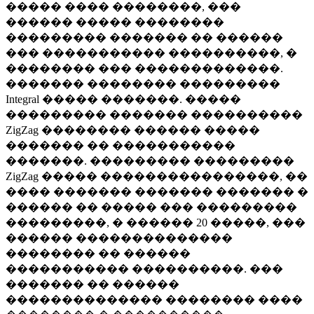
����� ���� ��������, ���
������ ����� ��������
��������� ������� �� ������
��� ����������� ����������, �
�������� ��� �������������.
������� �������� ���������
Integral ����� �������. �����
��������� ������� ����������
ZigZag �������� ������ �����
������� �� �����������
�������. ��������� ���������
ZigZag ����� ����������������, ��
���� ������� ������� ������� �
������ �� ����� ��� ���������
���������, � ������ 20 �����, ���
������ ��������������
�������� �� ������
����������� ����������. ���
������� �� ������
�������������� �������� ����