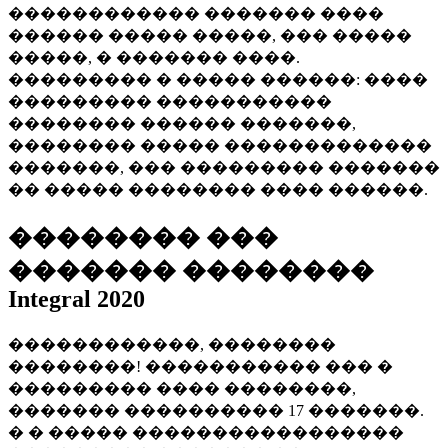
������������ ������� ����
������ ����� �����, ��� �����
�����, � ������� ����.
��������� � ����� ������: ����
��������� �����������
�������� ������ �������,
�������� ����� �������������
�������, ��� ��������� �������
�� ����� �������� ���� ������.
�������� ���
������� ��������
Integral 2020
������������, ��������
��������! ����������� ��� �
��������� ���� ��������,
������� ���������� 17 �������.
� � ����� �����������������