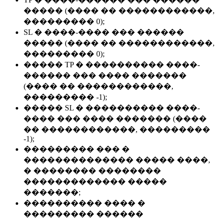
����� (���� �� ������������,
��������� 0);
SL � ����-���� ��� ������
����� (���� �� ������������,
��������� 0);
����� TP � ���������� ����-
������ ��� ���� �������
(���� �� ������������,
��������� -1);
����� SL � ���������� ����-
���� ��� ���� ������� (����
�� ������������, ���������
-1);
��������� ��� �
�������������� ����� ����,
� �������� ��������
������������� �����
�������;
���������� ���� �
��������� ������