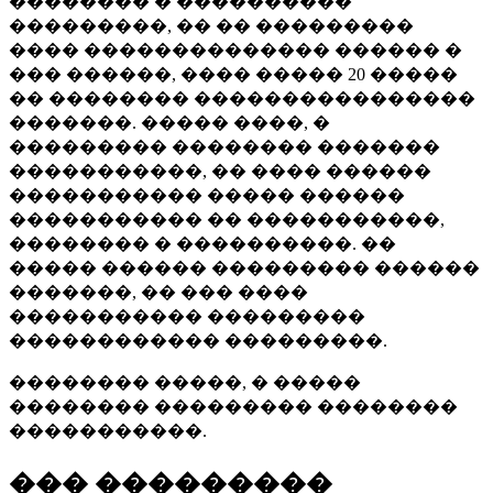
�������� � ����������
���������, �� �� ���������
���� �������������� ������ �
��� ������, ���� ����� 20 �����
�� �������� ����������������
�������. ����� ����, �
��������� �������� �������
�����������, �� ���� ������
����������� ����� ������
����������� �� �����������,
�������� � ����������. ��
����� ������ ��������� ������
�������, �� ��� ����
����������� ���������
������������ ���������.
�������� �����, � �����
�������� ��������� ��������
�����������.
��� ���������