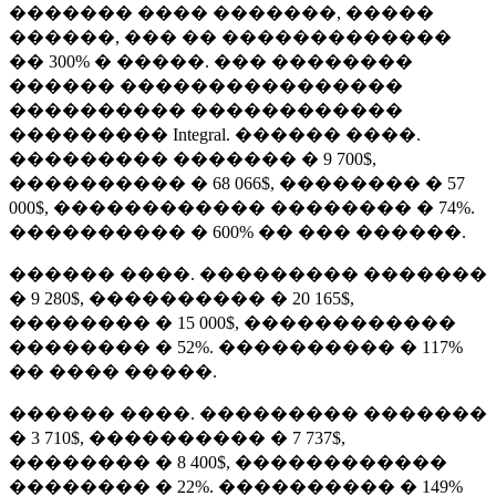
������� ���� �������, �����
������, ��� �� �������������
�� 300% � �����. ��� ��������
������ ����������������
���������� ������������
��������� Integral. ������ ����.
��������� ������� � 9 700$,
���������� � 68 066$, �������� � 57
000$, ������������ �������� � 74%.
���������� � 600% �� ��� ������.
������ ����. ��������� �������
� 9 280$, ���������� � 20 165$,
�������� � 15 000$, ������������
�������� � 52%. ���������� � 117%
�� ���� �����.
������ ����. ��������� �������
� 3 710$, ���������� � 7 737$,
�������� � 8 400$, ������������
�������� � 22%. ���������� � 149%