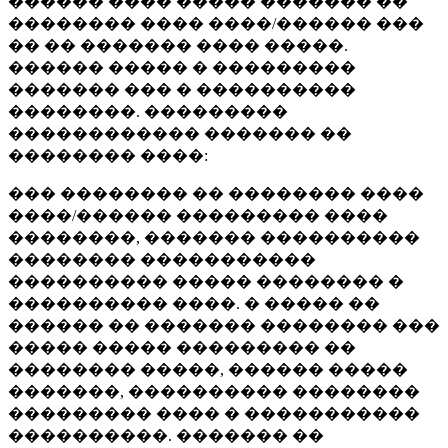
������ ���� ����� ������� ��
�������� ���� ����/������ ���
�� �� ������� ���� �����.
������ ����� � ���������
������� ��� � ����������
��������. ���������
������������ ������� ��
�������� ����:
��� �������� �� �������� ����
����/������ ��������� ����
��������, ������� ����������
�������� �����������
���������� ����� �������� �
���������� ����. � ����� ��
������ �� ������� �������� ���
����� ����� ��������� ��
�������� �����, ������ �����
�������, ���������� ��������
��������� ���� � �����������
����������. ������� ��