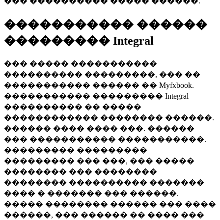
��� ���������� ����� ������.
����������� ������
��������� Integral
��� ����� �����������
���������� ���������, ��� ��
����������� ������ �� Myfxbook.
����������� ��������� Integral
���������� �� �����
������������ �������� ������.
������ ���� ���� ���. ������
��� ����������� �����������.
��������� ���������
��������� ��� ���, ��� �����
�������� ��� ��������
�������� ���������� �������
���� � ������� ��� ������.
����� �������� ������ ��� ����
������, ��� ������ �� ���� ���