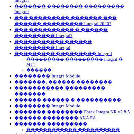
Integral
������� �������� ���������
Integral
��� ��������� ������� ���
������ ��������� Integral 2020?
��� ���������� � ������
��������� Integral?
����������� ������
��������� Integral
��������� ��������� Integral
��������� ��������� Integral �
MT4
������
�������� Integra Module
�������, ������ ��������
����������� ���������
�������
������ ������ � ����������
�������� Integra Module
������� �������� Forex Integra NR v2.8.5
������ �������� AKA EA
������� ���������
������������ ����������