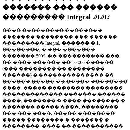
������� ��� ������
��������� Integral 2020?
���� ��������� ��������
������� �������� ��� ������
��������� Integral.
������ � 1.
��������, � ��� �������
������� 500$. �� ���������� ���
�� ���� ������ �� 10 000 ������
(��� �������� �� ��������
������) � �������������� ��
������ ����� �� ����� ��������
����. ����� �������� ��������
������������� ������� ������
����, ������� � ���� �������� �
������� ����� ����. ��������
��� ��� ����, ����� ��������
����� �������� � ������� �
��������. ���� �� �����������