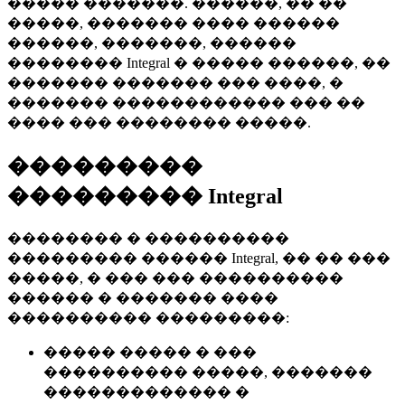
����� �������. ������, �� ��
�����, ������� ���� ������
������, �������, ������
�������� Integral � ����� ������, ��
������� ������� ��� ����, �
������� ������������ ��� ��
���� ��� �������� �����.
���������
��������� Integral
�������� � ����������
��������� ������ Integral, �� �� ���
�����, � ��� ��� ����������
������ � ������� ����
���������� ���������:
����� ����� � ���
���������� �����, �������
������������� �