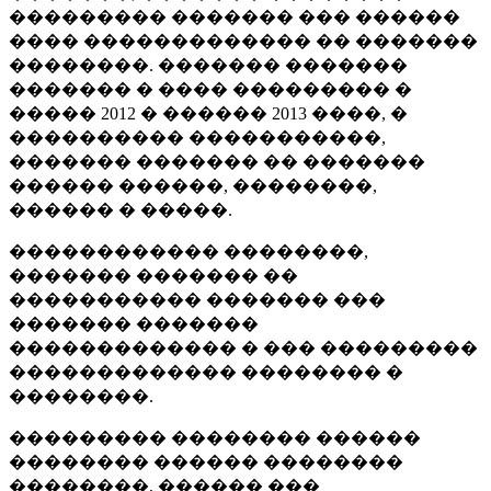
��������� ������� ��� ������
���� ������������� �� �������
��������. ������� �������
������� � ���� ��������� �
����� 2012 � ������ 2013 ����, �
���������� �����������,
������� ������� �� �������
������ ������, ��������,
������ � �����.
������������ ��������,
������� ������� ��
����������� ������� ���
������� �������
������������� � ��� ���������
������������� �������� �
��������.
��������� �������� ������
�������� ������ ��������
��������, ������ ���