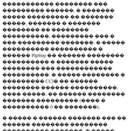
����������� �������� ���
��������� ������, � �������
����� ��������� �� �������
�����. ������� � �������
�������� �� ��������
����������, ��������� ��� �
��� ��������� �������. � �����
���������� ���������� �
������ PipStep �� ������ ��������
���������� � ������� �����
�������� ��� ������������
����������. � ����� �������� �
��������� CCI� �� ������
�������� ������ ����������,
���� �����, �� ������ ��������
������� ��������� (���� �
���������� 0 �� �������).
� ����� � ������ ������� ��� ��
������ �������� ��������
���������� �������, � �����