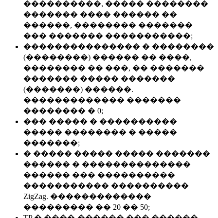
����������, ����� ��������
������� ���� ������ ��
������, �������� �������
��� ������� �����������;
��������������� � ��������
(��������) ������ �� ����,
�������� �� ���, �� �������
������� ����� �������
(�������) ������.
������������� �������
�������� � 0;
��� ����� � ����������
����� �������� � �����
�������;
� ����� ����� ����� �������
������ � ��������������
������ ��� ����������
����������� ����������
ZigZag. �������������
��������� �� 20 �� 50;
TP � ����-������ ��� ������