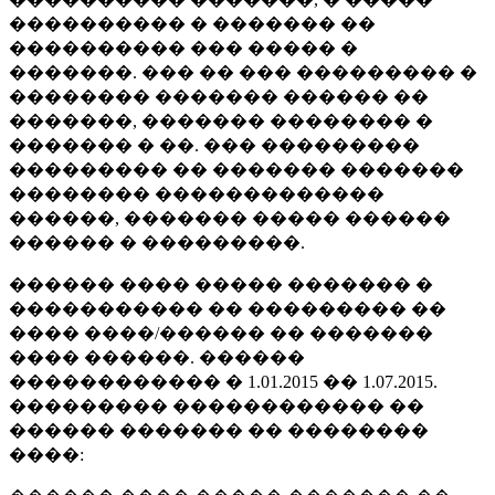
���������� � ������� ��
���������� ��� ����� �
�������. ��� �� ��� ��������� �
�������� ������� ������ ��
�������, ������� �������� �
������� � ��. ��� ���������
��������� �� ������� �������
�������� �������������
������, ������� ����� ������
������ � ���������.
������ ���� ����� ������� �
����������� �� ��������� ��
���� ����/������ �� �������
���� ������. ������
������������ � 1.01.2015 �� 1.07.2015.
��������� ������������ ��
������ ������� �� ��������
����: