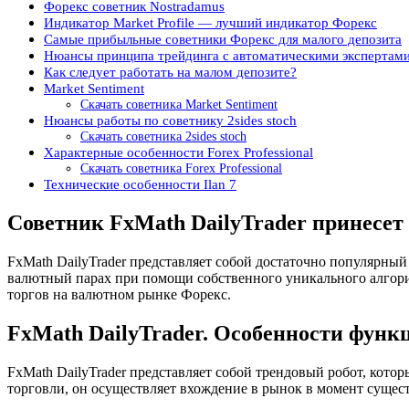
Форекс советник Nostradamus
Индикатор Market Profile — лучший индикатор Форекс
Самые прибыльные советники Форекс для малого депозита
Нюансы принципа трейдинга с автоматическими экспертам
Как следует работать на малом депозите?
Market Sentiment
Скачать советника Market Sentiment
Нюансы работы по советнику 2sides stoch
Скачать советника 2sides stoch
Характерные особенности Forex Professional
Скачать советника Forex Professional
Технические особенности Ilan 7
Советник FxMath DailyTrader принесе
FxMath DailyTrader представляет собой достаточно популярный
валютный парах при помощи собственного уникального алгорит
торгов на валютном рынке Форекс.
FxMath DailyTrader. Особенности фун
FxMath DailyTrader представляет собой трендовый робот, кот
торговли, он осуществляет вхождение в рынок в момент сущест