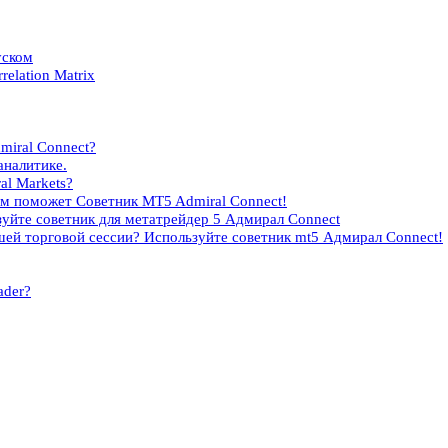
уском
elation Matrix
miral Connect?
аналитике.
al Markets?
ам поможет Советник MT5 Admiral Connect!
уйте советник для метатрейдер 5 Адмирал Connect
ей торговой сессии? Используйте советник mt5 Адмирал Connect!
ader?