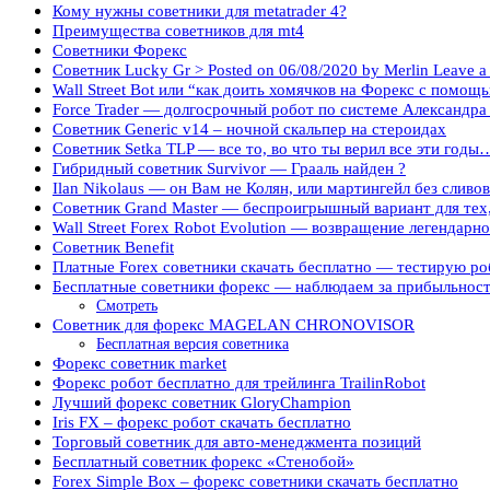
Кому нужны советники для metatrader 4?
Преимущества советников для mt4
Советники Форекс
Советник Lucky Gr > Posted on 06/08/2020 by Merlin Leave 
Wall Street Bot или “как доить хомячков на Форекс с пом
Force Trader — долгосрочный робот по системе Александра
Советник Generic v14 – ночной скальпер на стероидах
Советник Setka TLP — все то, во что ты верил все эти годы
Гибридный советник Survivor — Грааль найден ?
Ilan Nikolaus — он Вам не Колян, или мартингейл без сливов
Советник Grand Master — беспроигрышный вариант для тех,
Wall Street Forex Robot Evolution — возвращение легендарн
Советник Benefit
Платные Forex советники скачать бесплатно — тестирую ро
Бесплатные советники форекс — наблюдаем за прибыльнос
Смотреть
Советник для форекс MAGELAN CHRONOVISOR
Бесплатная версия советника
Форекс советник market
Форекс робот бесплатно для трейлинга TrailinRobot
Лучший форекс советник GloryChampion
Iris FX – форекс робот скачать бесплатно
Торговый советник для авто-менеджмента позиций
Бесплатный советник форекс «Стенобой»
Forex Simple Box – форекс советники скачать бесплатно