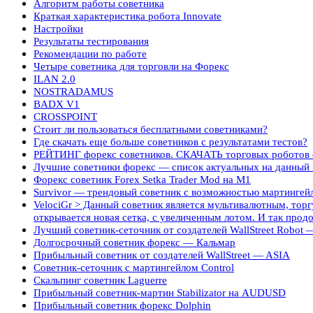
Алгоритм работы советника
Краткая характеристика робота Innovate
Настройки
Результаты тестирования
Рекомендации по работе
Четыре советника для торговли на Форекс
ILAN 2.0
NOSTRADAMUS
BADX V1
CROSSPOINT
Стоит ли пользоваться бесплатными советниками?
Где скачать еще больше советников с результатами тестов?
РЕЙТИНГ форекс советников. СКАЧАТЬ торговых роботов —
Лучшие советники форекс — список актуальных на данный
Форекс советник Forex Setka Trader Mod на М1
Survivor — трендовый советник с возможностью мартингей
VelociGr > Данный советник является мультивалютным, торгу
открывается новая сетка, с увеличенным лотом. И так продо
Лучший советник-сеточник от создателей WallStreet Robot
Долгосрочный советник форекс — Кальмар
Прибыльный советник от создателей WallStreet — ASIA
Советник-сеточник с мартингейлом Control
Скальпинг советник Laguerre
Прибыльный советник-мартин Stabilizator на AUDUSD
Прибыльный советник форекс Dolphin