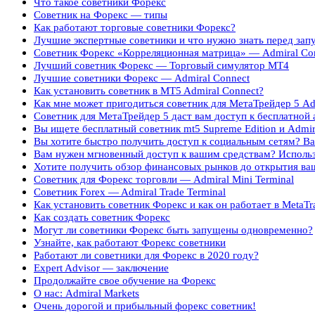
Что такое советники Форекс
Советник на Форекс — типы
Как работают торговые советники Форекс?
Лучшие экспертные советники и что нужно знать перед зап
Советник Форекс «Корреляционная матрица» — Admiral Corr
Лучший советник Форекс — Торговый симулятор MT4
Лучшие советники Форекс — Admiral Connect
Как установить советник в MT5 Admiral Connect?
Как мне может пригодиться советник для МетаТрейдер 5 Ad
Советник для МетаТрейдер 5 даст вам доступ к бесплатной 
Вы ищете бесплатный советник mt5 Supreme Edition и Admir
Вы хотите быстро получить доступ к социальным сетям? В
Вам нужен мгновенный доступ к вашим средствам? Использ
Хотите получить обзор финансовых рынков до открытия ваш
Советник для Форекс торговли — Admiral Mini Terminal
Советник Forex — Admiral Trade Terminal
Как установить советник Форекс и как он работает в MetaTr
Как создать советник Форекс
Могут ли советники Форекс быть запущены одновременно?
Узнайте, как работают Форекс советники
Работают ли советники для Форекс в 2020 году?
Expert Advisor — заключение
Продолжайте свое обучение на Форекс
О нас: Admiral Markets
Очень дорогой и прибыльный форекс советник!