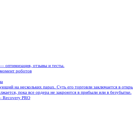
 оптимизация, отзывы и тесты.
 момент роботов
ла
ющий на нескольких парах. Суть его торговли заключается в открыт
лжается, пока все ордера не закроются в прибыли или в безубытке.
 — Recovery PRO