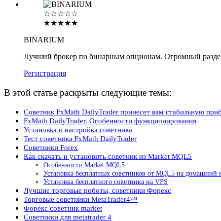
☆☆☆☆☆
★★★★★
BINARIUM
Лучший брокер по бинарным опционам. Огромный разде
Регистрация
В этой статье раскрыты следующие темы:
Советник FxMath DailyTrader принесет вам стабильную при
FxMath DailyTrader. Особенности функционирования
Установка и настройка советника
Тест советника FxMath DailyTrader
Советники Forex
Как скачать и установить советник из Market MQL5
Особенности Market MQL5
Установка бесплатных советников от MQL5 на домашний 
Установка бесплатного советника на VPS
Лучшие торговые роботы, советники Форекс
Торговые советники MetaTrader4™
Форекс советник market
Советники для metatrader 4