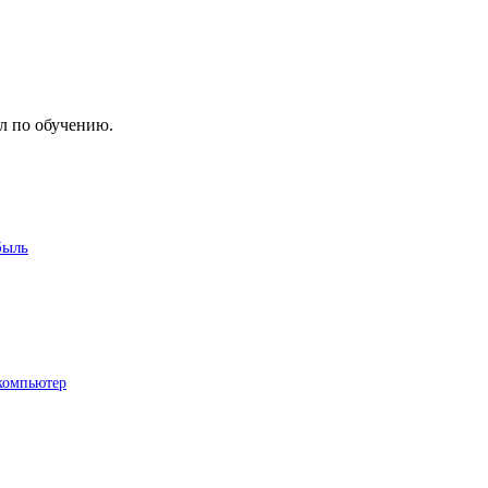
л по обучению.
быль
компьютер