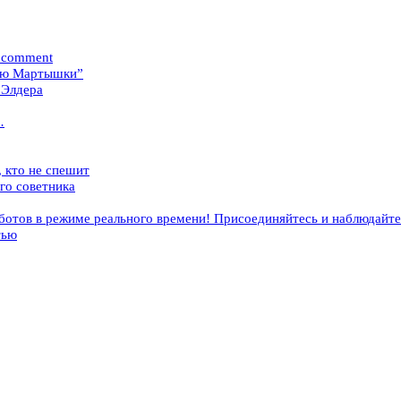
a comment
ощью Мартышки”
 Элдера
…
 кто не спешит
ого советника
ботов в режиме реального времени! Присоединяйтесь и наблюдайте
тью