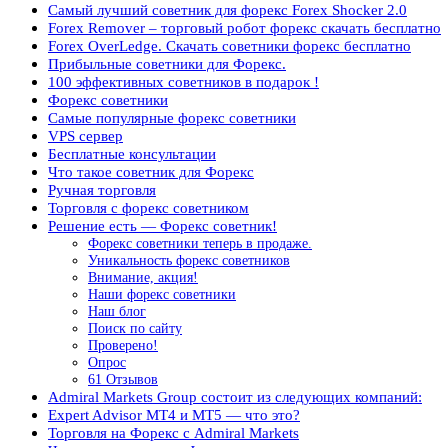
Самый лучший советник для форекс Forex Shocker 2.0
Forex Remover – торговый робот форекс скачать бесплатно
Forex OverLedge. Скачать советники форекс бесплатно
Прибыльные советники для Форекс.
100 эффективных советников в подарок !
Форекс советники
Самые популярные форекс советники
VPS сервер
Бесплатные консультации
Что такое советник для Форекс
Ручная торговля
Торговля с форекс советником
Решение есть — Форекс советник!
Форекс советники теперь в продаже.
Уникальность форекс советников
Внимание, акция!
Наши форекс советники
Наш блог
Поиск по сайту
Проверено!
Опрос
61 Отзывов
Admiral Markets Group состоит из следующих компаний:
Expert Advisor MT4 и МТ5 — что это?
Торговля на Форекс с Admiral Markets