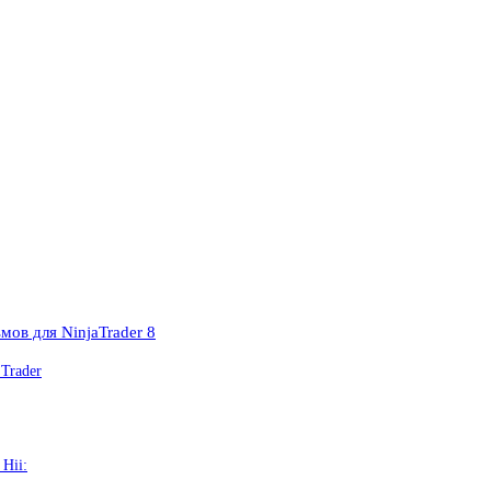
мов для NinjaTrader 8
 Trader
Hii: