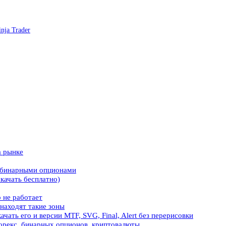
nja Trader
а рынке
и бинарными опционами
качать бесплатно)
 не работает
находят такие зоны
ать его и версии MTF, SVG, Final, Alert без перерисовки
орекс, бинарных опционов, криптовалюты