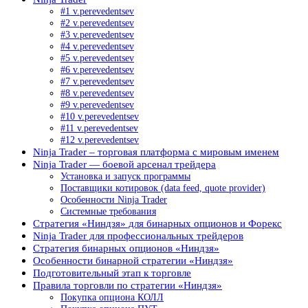
#1 v.perevedentsev
#2 v.perevedentsev
#3 v.perevedentsev
#4 v.perevedentsev
#5 v.perevedentsev
#6 v.perevedentsev
#7 v.perevedentsev
#8 v.perevedentsev
#9 v.perevedentsev
#10 v.perevedentsev
#11 v.perevedentsev
#12 v.perevedentsev
Ninja Trader – торговая платформа с мировым именем
Ninja Trader — боевой арсенал трейдера
Установка и запуск программы
Поставщики котировок (data feed, quote provider)
Особенности Ninja Trader
Системные требования
Стратегия «Ниндзя» для бинарных опционов и Форекс
Ninja Trader для профессиональных трейдеров
Стратегия бинарных опционов «Ниндзя»
Особенности бинарной стратегии «Ниндзя»
Подготовительный этап к торговле
Правила торговли по стратегии «Ниндзя»
Покупка опциона КОЛЛ