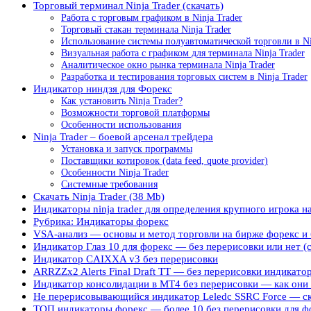
Торговый терминал Ninja Trader (скачать)
Работа с торговым графиком в Ninja Trader
Торговый стакан терминала Ninja Trader
Использование системы полуавтоматической торговли в Ni
Визуальная работа с графиком для терминала Ninja Trader
Аналитическое окно рынка терминала Ninja Trader
Разработка и тестирования торговых систем в Ninja Trader
Индикатор ниндзя для Форекс
Как установить Ninja Trader?
Возможности торговой платформы
Особенности использования
Ninja Trader – боевой арсенал трейдера
Установка и запуск программы
Поставщики котировок (data feed, quote provider)
Особенности Ninja Trader
Системные требования
Скачать Ninja Trader (38 Mb)
Индикаторы ninja trader для определения крупного игрока н
Рубрика: Индикаторы форекс
VSA-анализ — основы и метод торговли на бирже форекс 
Индикатор Глаз 10 для форекс — без перерисовки или нет (с
Индикатор CAIXXA v3 без перерисовки
ARRZZx2 Alerts Final Draft TT — без перерисовки индикатор
Индикатор консолидации в МТ4 без перерисовки — как они 
Не перерисовывающийся индикатор Leledc SSRC Force — скач
ТОП индикаторы форекс — более 10 без перерисовки для ф