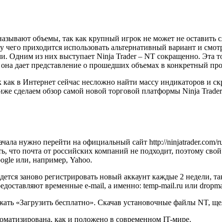
ывают объемы, так как крупный игрок не может не оставить сле
 чего приходится использовать альтернативный вариант и смотр
 Одним из них выступает Ninja Trader – NT сокращенно. Эта т
она дает представление о прошедших объемах в конкретный про
так как в Интернет сейчас несложно найти массу индикаторов и 
же сделаем обзор самой новой торговой платформы Ninja Trader
ачала нужно перейти на официальный сайт http://ninjatrader.com/
ть, что почта от российских компаний не подходит, поэтому св
ogle или, например, Yahoo.
ридется заново регистрировать новый аккаунт каждые 2 недели, т
оставляют временные e-mail, а именно: temp-mail.ru или dropmai
жать «Загрузить бесплатно». Скачав установочные файлы NT, щ
томатизирована, как и положено в современном IT-мире.