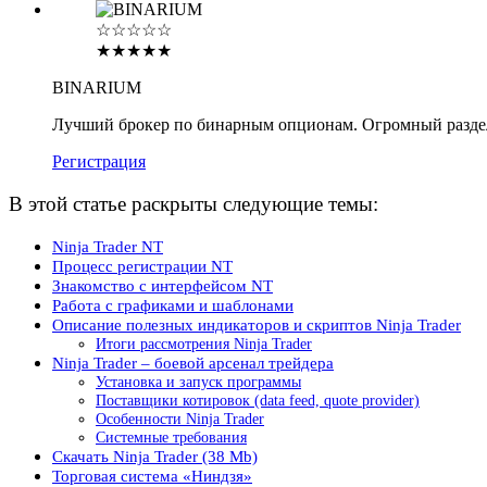
☆☆☆☆☆
★★★★★
BINARIUM
Лучший брокер по бинарным опционам. Огромный разде
Регистрация
В этой статье раскрыты следующие темы:
Ninja Trader NT
Процесс регистрации NT
Знакомство с интерфейсом NT
Работа с графиками и шаблонами
Описание полезных индикаторов и скриптов Ninja Trader
Итоги рассмотрения Ninja Trader
Ninja Trader – боевой арсенал трейдера
Установка и запуск программы
Поставщики котировок (data feed, quote provider)
Особенности Ninja Trader
Системные требования
Скачать Ninja Trader (38 Mb)
Торговая система «Ниндзя»