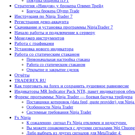
Покупка опциона ПУТ
Стратегия «Ниндзя» у брокера Олимп Трейд
Бонусы брокера Olymp Trade
Инструкция по Ninja Trader 7
Регистрация демо-аккаунта
Скачивание и установка программы NinjaTrader 7
Начало работы и подключение к серверу
Менеджер инструментов
Работа с графиками
Установка нового индикатора
Работа со статическим стаканом
Первоначальная настройка стакана
Работа со статическим стаканом
Открытие и закрытие сделок
Отчёты
TRADEREX.RU
Как торговать на forex и сохранить душевное равновесие
Индикаторы MR Indicator Pack NT8, пакет индикаторов обеь
Форекс программы: Ninja Trader — боевая базука трейдера
Поставщики котировок (data feed, quote provider) для Ninja
Особенности Ninja Trader
Системные требования Ninja Trader
Fx Ninja
К сожалению, сигнал Fx Ninja отключен и недоступен.
Вы можете ознакомиться с другими сигналами Wei Chuong 
Либо выбрать из других сигналов для MetaTrader 4: