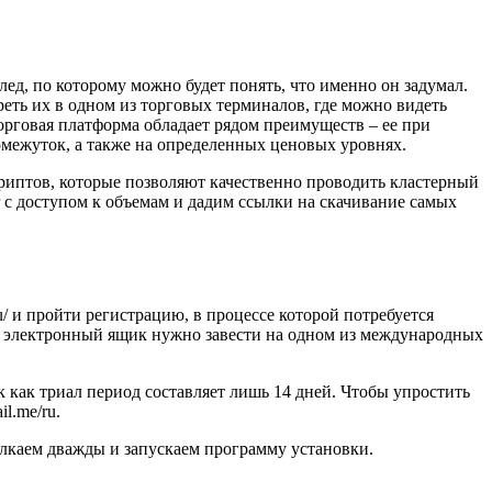
д, по которому можно будет понять, что именно он задумал.
еть их в одном из торговых терминалов, где можно видеть
орговая платформа обладает рядом преимуществ – ее при
межуток, а также на определенных ценовых уровнях.
скриптов, которые позволяют качественно проводить кластерный
 с доступом к объемам и дадим ссылки на скачивание самых
ru/ и пройти регистрацию, в процессе которой потребуется
ой электронный ящик нужно завести на одном из международных
ак как триал период составляет лишь 14 дней. Чтобы упростить
l.me/ru.
елкаем дважды и запускаем программу установки.