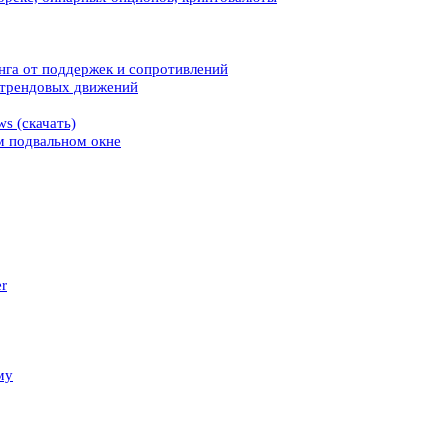
нга от поддержек и сопротивлений
с трендовых движений
s (скачать)
м подвальном окне
er
му