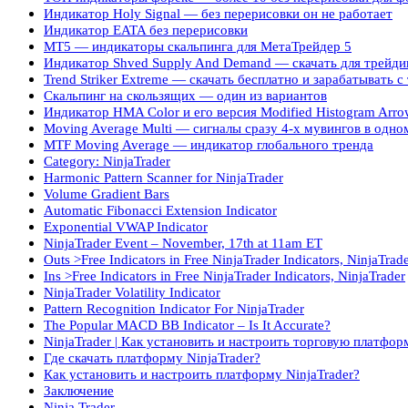
Индикатор Holy Signal — без перерисовки он не работает
Индикатор EATA без перерисовки
МТ5 — индикаторы скальпинга для МетаТрейдер 5
Индикатор Shved Supply And Demand — скачать для трейди
Trend Striker Extreme — скачать бесплатно и зарабатывать 
Скальпинг на скользящих — один из вариантов
Индикатор HMA Color и его версия Modified Histogram Arrow
Moving Average Multi — сигналы сразу 4-х мувингов в одно
MTF Moving Average — индикатор глобального тренда
Category: NinjaTrader
Harmonic Pattern Scanner for NinjaTrader
Volume Gradient Bars
Automatic Fibonacci Extension Indicator
Exponential VWAP Indicator
NinjaTrader Event – November, 17th at 11am ET
Outs >Free Indicators in Free NinjaTrader Indicators, NinjaTrad
Ins >Free Indicators in Free NinjaTrader Indicators, NinjaTrader
NinjaTrader Volatility Indicator
Pattern Recognition Indicator For NinjaTrader
The Popular MACD BB Indicator – Is It Accurate?
NinjaTrader | Как установить и настроить торговую платфор
Где скачать платформу NinjaTrader?
Как установить и настроить платформу NinjaTrader?
Заключение
Ninja Trader