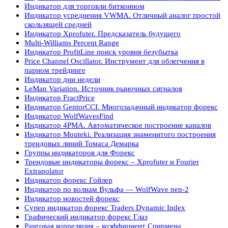
Индикатор для торговли биткоином
Индикатор усреднения VWMA. Отличный аналог простой
скользящей средней
Индикатор Xprofuter. Предсказатель будущего
Multi-Williams Percent Range
Индикатор ProfitLine поиск уровня безубытка
Price Channel Oscillator. Инструмент для облегчения в
парном трейдинге
Индикатор дни недели
LeMan Variation. Источник рыночных сигналов
Индикатор FractPrice
Индикатор GentorCCI. Многозадачный индикатор форекс
Индикатор WolfWavesFind
Индикатор 4PMA. Автоматическое построение каналов
Индикатор Mouteki. Реализация знаменитого построения
трендовых линий Томаса Демарка
Группы индикаторов для Форекс
Трендовые индикаторы форекс – Xprofuter и Fourier
Extrapolator
Индикатор форекс Гойлер
Индикатор по волнам Вульфа — WolfWave nen-2
Индикатор новостей форекс
Супер индикатор форекс Traders Dynamic Index
Графический индикатор форекс Глаз
Ранговая корреляция – коэффициент Спирмена