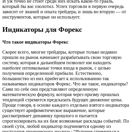
И уж точно не стоит среди них искать какой-то грааль,
который бы вас озолотил. Успех торговли в первую очередь
зависит от знаний и опыта трейдера, и лишь во вторую — от
инструментов, которые он использует.
Индикаторы для Форекс
Что такое индикаторы Форекс
Скорее всего, многие трейдеры, которые только недавно
пришли на рынок начинают разрабатывать свою торговую
систему, которая в дальнейшем позволит им находить
наиболее оптимальные точки входа в рынок, с целью
получения определенной прибыли. Естественно,
большинство из них прибегает к использованию так
называемых индикаторов Форекс. Что же такое, индикаторы?
Сами по себе они представляют определенную
математическую формулу, которая через призму прошлых
тенденций стремится предсказать будущее движение цены.
Проще говоря, в основе каждого отдельно взятого индикатора
существует арифимитическое выражение, которые
рассматривает динамику прошлого и пытается
спрогнозировать на их базе возможные расклады событий. По
своей сути, любой индикатор подчиняется одному из
постулатов технического анализа : “История стремиться к