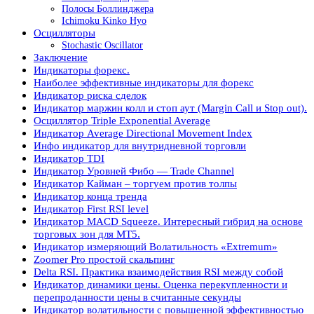
Полосы Боллинджера
Ichimoku Kinko Hyo
Осцилляторы
Stochastic Oscillator
Заключение
Индикаторы форекс.
Наиболее эффективные индикаторы для форекс
Индикатор риска сделок
Индикатор маржин колл и стоп аут (Margin Call и Stop out).
Осциллятор Triple Exponential Average
Индикатор Average Directional Movement Index
Инфо индикатор для внутридневной торговли
Индикатор TDI
Индикатор Уровней Фибо — Trade Channel
Индикатор Кайман – торгуем против толпы
Индикатор конца тренда
Индикатор First RSI level
Индикатор MACD Squeeze. Интересный гибрид на основе
торговых зон для МТ5.
Индикатор измеряющий Волатильность «Extremum»
Zoomer Pro простой скальпинг
Delta RSI. Практика взаимодействия RSI между собой
Индикатор динамики цены. Оценка перекупленности и
перепроданности цены в считанные секунды
Индикатор волатильности с повышенной эффективностью