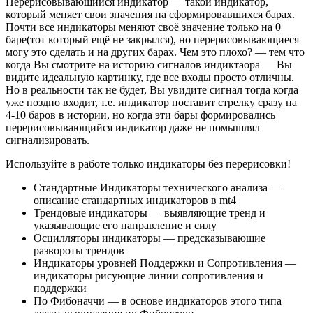
Перерисовывающийся индикатор — такой индикатор,
который меняет свои значения на сформировавшихся барах.
Почти все индикаторы меняют своё значение только на 0
баре(тот который ещё не закрылся), но перерисовывающиеся
могу это сделать и на других барах. Чем это плохо? — тем что
когда Вы смотрите на историю сигналов индиктаора — Вы
видите идеальную картинку, где все входы просто отличны.
Но в реальности так не будет, Вы увидите сигнал тогда когда
уже поздно входит, т.е. индикатор поставит стрелку сразу на
4-10 баров в истории, но когда эти бары формировались
перерисовывающийся индикатор даже не помышлял
сигнализировать.
Используйте в работе только индикаторы без перерисовки!
Стандартные Индикаторы технического анализа —
описание стандартных индикаторов в mt4
Трендовые индикаторы — выявляющие тренд и
указывающие его направление и силу
Осцилляторы индикаторы — предсказывающие
развороты трендов
Индикаторы уровней Поддержки и Сопротивления —
индикаторы рисующие линии сопротивления и
поддержки
По Фибоначчи — в основе индикаторов этого типа