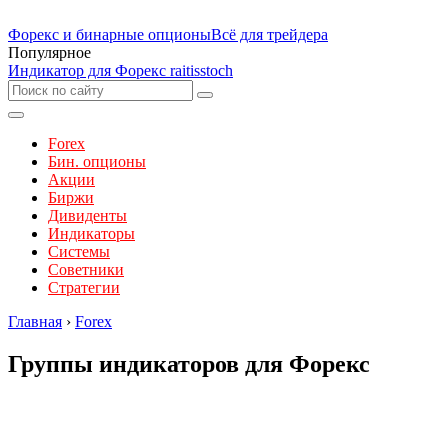
Форекс и бинарные опционы
Всё для трейдера
Популярное
Индикатор для Форекс raitisstoch
Forex
Бин. опционы
Акции
Биржи
Дивиденты
Индикаторы
Системы
Советники
Стратегии
Главная
›
Forex
Группы индикаторов для Форекс