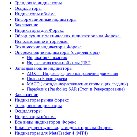
Трендовые индикаторы
Осцилляторы
Индикаторы объёма
Информационные индикаторы
Заключение
Индикаторы для Форекс
Обзор лучших технических индикаторов на Форекс.
Использование в торговле.
Технические индикаторы Форекс
Опережающие индикаторы (осцилляторы)
Индикатор Стохастик
Индекс относительной силы (RSI)
Запаздывающие индикаторы
ADX — Индекс среднего направления движения
Полосы Боллинджера
MACD ( схождение/расхождение скользящих средних)
Параболик (Parabolic) SAR (Стоп и Реверсирование)
Заключение
Индикаторы рынка форекс
Трендовые индикаторы
Осцилляторы
Индикаторы объема
Все виды индикаторов Форекс
Какие существуют виды индикаторов на Форекс
Индикаторы для MetaTrader 4 (MT4)