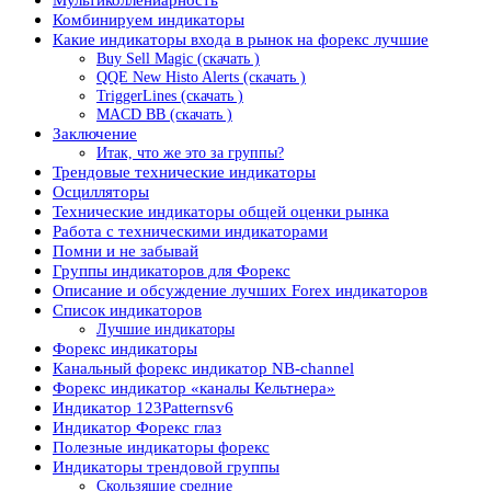
Комбинируем индикаторы
Какие индикаторы входа в рынок на форекс лучшие
Buy Sell Magic (скачать )
QQE New Histo Alerts (скачать )
TriggerLines (скачать )
MACD BB (скачать )
Заключение
Итак, что же это за группы?
Трендовые технические индикаторы
Осцилляторы
Технические индикаторы общей оценки рынка
Работа с техническими индикаторами
Помни и не забывай
Группы индикаторов для Форекс
Описание и обсуждение лучших Forex индикаторов
Список индикаторов
Лучшие индикаторы
Форекс индикаторы
Канальный форекс индикатор NB-channel
Форекс индикатор «каналы Кельтнера»
Индикатор 123Patternsv6
Индикатор Форекс глаз
Полезные индикаторы форекс
Индикаторы трендовой группы
Скользящие средние