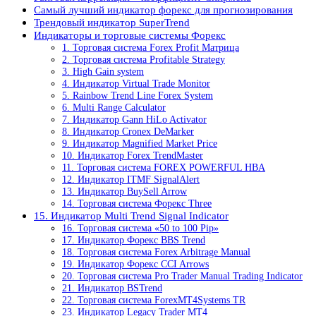
Самый лучший индикатор форекс для прогнозирования
Трендовый индикатор SuperTrend
Индикаторы и торговые системы Форекс
1. Торговая система Forex Profit Матрица
2. Торговая система Profitable Strategy
3. High Gain system
4. Индикатор Virtual Trade Monitor
5. Rainbow Trend Line Forex System
6. Multi Range Calculator
7. Индикатор Gann HiLo Activator
8. Индикатор Cronex DeMarker
9. Индикатор Magnified Market Price
10. Индикатор Forex TrendMaster
11. Торговая система FOREX POWERFUL HBA
12. Индикатор ITMF SignalAlert
13. Индикатор BuySell Arrow
14. Торговая система Форекс Three
15. Индикатор Multi Trend Signal Indicator
16. Торговая система «50 to 100 Pip»
17. Индикатор Форекс BBS Trend
18. Торговая система Forex Arbitrage Manual
19. Индикатор Форекс CCI Arrows
20. Торговая система Pro Trader Manual Trading Indicator
21. Индикатор BSTrend
22. Торговая система ForexMT4Systems TR
23. Индикатор Legacy Trader MT4