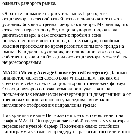
ожидать разворота рынка.
Обратите внимание на рисунок выше. Про то, что
осцилляторы целесообразней всего использовать только в
условиях бокового тренда говорилось не зря. Мы видим, что
стохастик пересек зону 80, но цена упорно продолжала
двигаться вверх, а сам стохастик пробыл в зоне
перекупленности достаточно долго. Зачастую, подобные
явления происходят во время развития сильного тренда на
рынке. В подобных условиях, использования стохастика,
собственно, как и любого другого осциллятора, может быть
нецелесообразным.
MACD (Moving Average Convergence/Divergence).
Данный
индикатор является своего рода уникальным, так как он
сочетает в себе аспекты осцилляторов и трендовых формул.
От осцилляторов он взял возможность указывать на
появление так называемой конвергенции и дивергенции, а от
трендовых осцилляторов он унаследовал возможно
наглядного отображения направления тренда.
На скриншоте выше Вы можете видеть установленный на
график MACD. Он представляет собой гистограмму, которая
пересекает нулевой барьер. Положение самих столбиков
гистограммы указывает трейдеру на развитие того или иного