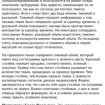
специализированными и используются на рынке только
опытными трейдерами. Как правило, начинающие их не
используют, так как их сигналы достаточно тяжело
трактовать. Всего существует два вида объема: тиковый и
реальный. Тиковый объем отражает информацию о том,
сколько тиков было совершено ценой за единицу времени, а
реальный объем показывает, сколько было проторговано
контрактов за единицу времени. На некоторых площадках,
типа рынка Форекс, реальный объем недоступен, именно
поэтому используется именно тиковый объем. По большому
счету, показания реального и тикового объема в общем
масштабе не сильно будут отличаться.
На скриншоте выше изображен тиковый объем, который
имеет вид гистограммы красного и зеленого цвета. Красный
столбик означает продажи, соответственно, зеленый –
покупки. Размер того или иного столбики указывает на
количество тиков, прошедших за единицу времени. Чем
больше столбик, тем больше прошло тиков. Сложность
интерпретации сигналов данных индикаторов Форекс
заключается в том, что сам по себе один столбик гистограммы
ничего не значит. Важно сочетание столбиков, а они в свою
очередь образуют формации, но в условиях рынка их искать
очень тяжело, особенно новичкам.