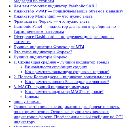
Медведей по стойлам
Чем вам поможет индикатор Parabolic SAR ?
Индикатор VWAP — подключаем мощь объемов к анализу
Индикатор Momentum — что нужно знать
Фракталы на Форекс — что нужно знать
Harmonic Panel — индикатор для легкого трейдинга по
Гармоническим паттернам
Divergence Dashboard — определяем дивергенцию на
автомате
Лучшие индикаторы Форекс для MT4
Что такое индикаторы Форекс?
Лучшие индикаторы Форекс
1. Скользящая средняя – лучший индикатор тренда
Разновидности скользящих средних
Как применять скользящую среднюю в торговле?
2. Полосы Боллинджера – индикатор волатильности
Как применять полосы Боллинджера в торговле?
3. MACD – лучший индикатор импульса
Как применять индикатор MACD в торговле?
Выводы
money-trans.ru
Основные технические индикаторы для форекс и советы
по их применению. Основные группы технических
индикаторов форекс. Профессиональный трейдинг по CCI
индикатору
Мультиколлениарность