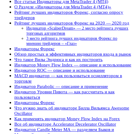
Все статьи Индикаторы для MetaTrader 4 (MT4)
О Разделе «Индикаторы для MetaTrader 4 (MT4)»
Рейтинг лучших индикаторов Форекс, согласно опросу
трейдеров
Рейтинг лучших индикаторов Форекс на 2020 — 2020 год
Индикатор «ScalperDream» — 2 место рейтинга лучших
торговых алгоритмов
3 место рейтинга лучших индикаторов Форекс по
мнению трейдеров – «Глаз»
Индикаторы Форекс
Обзор простых и эффективных индикаторов входа в рынок
Что такое Вилы Эндрюса и как их построить
Индикатор Money Flow Index — описание и использование
Индикатор ROC — описание и использование
MACD индикатор — как пользоваться осциллятором в
торговле
Индикатор Parabolic — описание и применение
Индикатор Уровни Пивота — как рассчитать и как
пользоваться
Индикаторы Форекс
Что нужно знать об индикаторе Билла Вильямса Awesome
Oscillator
Как применять индикатор Money Flow Index на Forex
Все об индикаторе Accelerator Decelerator Oscillator
Индикатор Candle Meter MA — разделяем Быков и