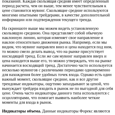
показаний. Каждая скользящая средняя имеет определенный
период расчета, чем он выше, тем менее чувствительным к
цене становится мувинг. Скользящие средние используются
многими опытными трейдерами, в качестве дополнительной
информации или подтверждения текущего тренда.
На скриншоте выше мы можем видеть установленную
скользящую среднюю. Она представляет собой обычную
наклонную линию, которая изменяет свое направление и
наклон относительно движения рынка. Например, если мы
видим, что мувинг направлен вниз и цена находится под ним,
то можно смело делать вывод, что на рынке присутствует
нисходящий тренд. Если же сам мувинг направлен вверх и
цена находится выше его, то можно утверждать, что на рынке
начинается восходящий тренд. Достаточно часто используется
несколько мувингов с различными периодами одновременно
для нахождения более удобных точек входа. Однако есть один
важный момент, скользящие средние, как и все другие
трендовые индикаторы, ощутимо запаздывают за ценой, что
вынуждает трейдера входить в рынок не по выгодной для себя
цене. Очень часто индикаторы данного типа используются с
осцилляторами, что помогает выявить наиболее четкие
моменты для входа в рынок.
Индикаторы объема.
Данные индикаторы Форекс являются