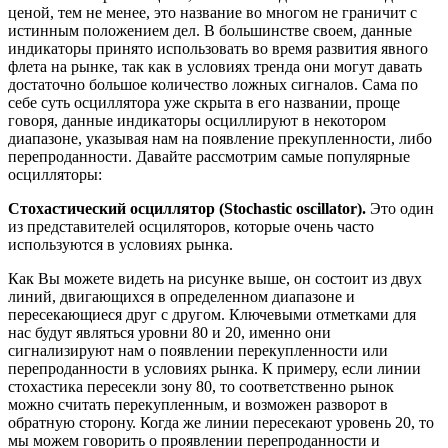
ценой, тем не менее, это название во многом не граничит с
истинным положением дел. В большинстве своем, данные
индикаторы принято использовать во время развития явного
флета на рынке, так как в условиях тренда они могут давать
достаточно большое количество ложных сигналов. Сама по
себе суть осциллятора уже скрыта в его названии, проще
говоря, данные индикаторы осциллируют в некотором
диапазоне, указывая нам на появление прекупленности, либо
перепроданности. Давайте рассмотрим самые популярные
осцилляторы:
Стохастический осциллятор
(Stochastic oscillator).
Это один
из представителей осциляторов, которые очень часто
используются в условиях рынка.
Как Вы можете видеть на рисунке выше, он состоит из двух
линий, двигающихся в определенном диапазоне и
пересекающиеся друг с другом. Ключевыми отметками для
нас будут являться уровни 80 и 20, именно они
сигнализируют нам о появлении перекупленности или
перепроданности в условиях рынка. К примеру, если линии
стохастика пересекли зону 80, то соответственно рынок
можно считать перекупленным, и возможен разворот в
обратную сторону. Когда же линии пересекают уровень 20, то
мы можем говорить о проявлении перепроданности и