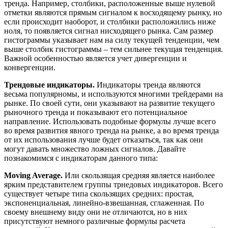
тренда. Например, столбики, расположенные выше нулевой
отметки являются прямым сигналом к восходящему рынку, но
если происходит наоборот, и столбики расположились ниже
ноля, то появляется сигнал нисходящего рынка. Сам размер
гистограммы указывает нам на силу текущей тенденции, чем
выше столбик гистограммы – тем сильнее текущая тенденция.
Важной особенностью является учет дивергенции и
конвергенции.
Трендовые индикаторы.
Индикаторы тренда являются
весьма популярномы, и используются многими трейдерами на
рынке. По своей сути, они указывают на развитие текущего
рыночного тренда и показывают его потенциальное
направление. Использовать подобные формулы лучше всего
во время развития явного тренда на рынке, а во время тренда
от их использования лучше будет отказаться, так как они
могут давать множество ложных сигналов. Давайте
познакомимся с индикаторам данного типа:
Moving Average.
Или скользящая средняя является наиболее
ярким представителем группы трнедовых индикаторов. Всего
существует четыре типа скользящих средних: простая,
экспоненциальная, линейно-взвешанная, сглаженная. По
своему внешнему виду они не отличаются, но в них
присутствуют немного различные формулы расчета