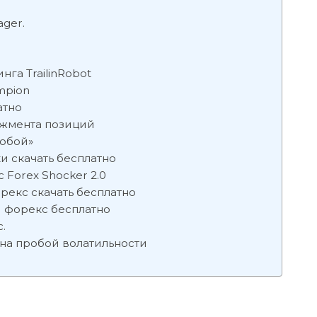
ger.
га TrailinRobot
mpion
атно
джмента позиций
нобой»
и скачать бесплатно
Forex Shocker 2.0
рекс скачать бесплатно
и форекс бесплатно
.
 на пробой волатильности