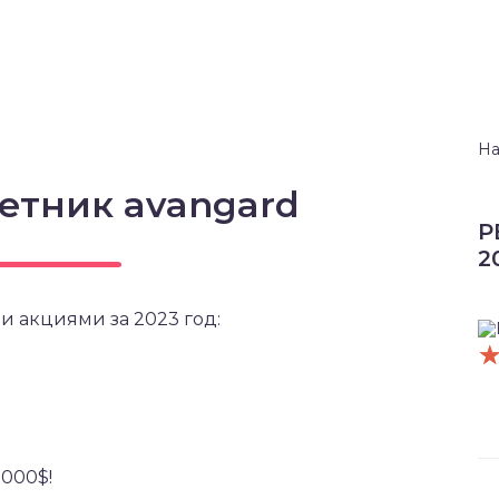
На
етник avangard
Р
2
и акциями за 2023 год:
5000$!