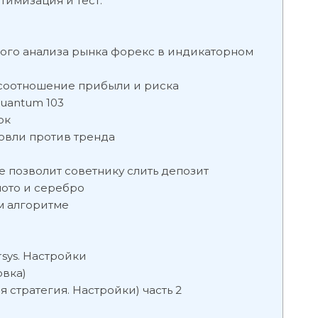
тимизация и тест.
ого анализа рынка форекс в индикаторном
е соотношение прибыли и риска
uantum 103
ок
говли против тренда
 позволит советнику слить депозит
лото и серебро
ом алгоритме
rsys. Настройки
овка)
я стратегия. Настройки) часть 2