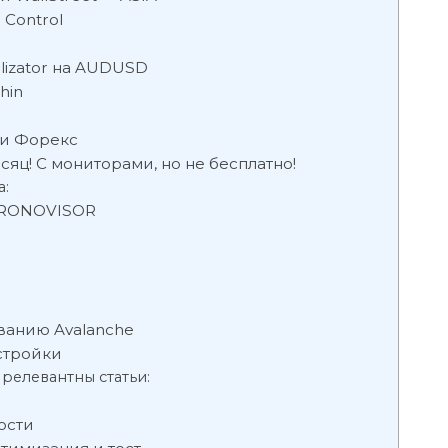
 Control
lizator на AUDUSD
hin
ки Форекс
сяц! С мониторами, но не бесплатно!
а:
HRONOVISOR
ванию Avalanche
астройки
 релевантны статьи:
ости