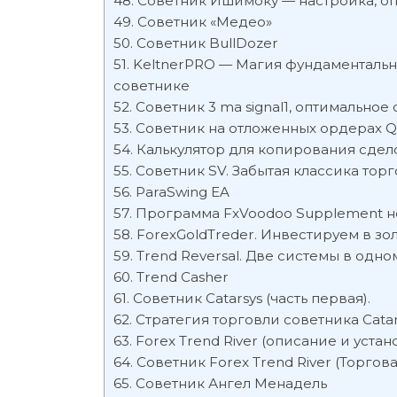
Советник Ишимоку — настройка, оп
Советник «Медео»
Советник BullDozer
KeltnerPRO — Магия фундаментальн
советнике
Советник 3 ma signal1, оптимально
Советник на отложенных ордерах Q
Калькулятор для копирования сдел
Советник SV. Забытая классика тор
ParaSwing EA
Программа FxVoodoo Supplement не
ForexGoldTreder. Инвестируем в зо
Trend Reversal. Две системы в одн
Trend Casher
Советник Catarsys (часть первая).
Стратегия торговли советника Cata
Forex Trend River (описание и устан
Советник Forex Trend River (Торгова
Советник Ангел Менадель