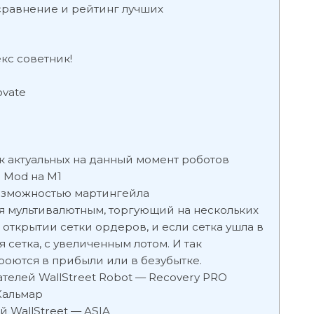
сравнение и рейтинг лучших
кс советник!
ovate
 актуальных на данный момент роботов
r Mod на М1
возможностью мартингейла
ся мультивалютным, торгующий на нескольких
в открытии сетки ордеров, и если сетка ушла в
я сетка, с увеличенным лотом. И так
роются в прибыли или в безубытке.
телей WallStreet Robot — Recovery PRO
Кальмар
 WallStreet — ASIA