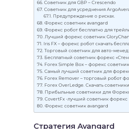
Советник для GBP – Crescendo
Советник для усреднения ArgoAvera
Предупреждение о рисках.
Форекс советник avangard
Форекс робот бесплатно для трейлин
Лучший форекс советник GloryCha
Iris FX – форекс робот скачать беспл
Торговый советник для авто-мене
Бесплатный советник форекс «Сте
Forex Simple Box – форекс советник
Самый лучший советник для форекс 
Forex Remover – торговый робот фо
Forex OverLedge. Скачать советник
Прибыльные советники для Форекс
CovertFx -лучший советник форекс
Форекс советник avangard
Стратегия Avangard