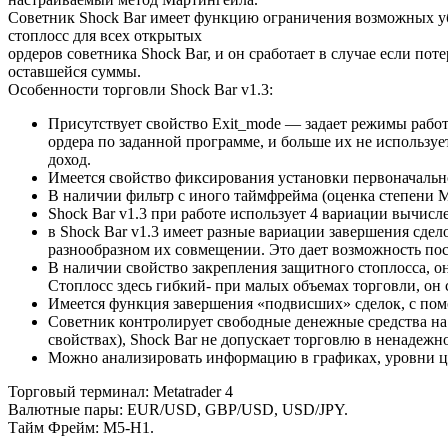
Советник Shock Bar имеет функцию ограничения возможных убыт
стоплосс для всех открытых
ордеров советника Shock Bar, и он сработает в случае если по
оставшейся суммы.
Особенности торговли Shock Bar v1.3:
Присутствует свойство Exit_mode — задает режимы работы
ордера по заданной программе, и больше их не используе
доход.
Имеется свойство фиксирования установки первоначально
В наличии фильтр с иного таймфрейма (оценка степени 
Shock Bar v1.3 при работе использует 4 вариации вычис
в Shock Bar v1.3 имеет разные вариации завершения сдел
разнообразном их совмещении. Это дает возможность посл
В наличии свойство закрепления защитного стоплосса, о
Стоплосс здесь гибкий- при малых объемах торговли, он 
Имеется функция завершения «подвисших» сделок, с пом
Советник контролирует свободные денежные средства на с
свойствах), Shock Bar не допускает торговлю в ненадеж
Можно анализировать информацию в графиках, уровни це
Торговый терминал: Metatrader 4
Валютные пары: EUR/USD, GBP/USD, USD/JPY.
Тайм Фрейм: М5-H1.