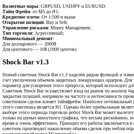
Валютные пары
: GBPUSD, USDJPY и EURUSD;
Тайм Фрейм
: от М5 до H1;
Кредитное плечо
: От 1:500 и выше
Открытие позиций
: Buy и Sell;
Управление рисками
: Money Management;
Тип торговли
: Агрессивный;
Минимальный депозит
:
Для долларового — 2000$
Для центового — 10$ (1000 центов)
Shock Bar v1.3
Новый советник Shock Bar v1.3 наделён рядом функций и изме
счет увеличения объемов защитных локирующих ордеров. Для то
параметр для ускорения этого процесса, который использует д
Советник Shock Bar осуществляет вход на рынок по анализу ба
закрытия позиций, напрямую на частоту и интенсивность про
советником сделок влияет таймфрейм. Наиболее оптимальный 
этого советника является H1. Однако более прибыльным являе
выборе этого периода торговли робот Shock Bar может вылетет
только на шумах минутного графика, что весьма рискованно, но
время и очень эффективно. Принцип его работы заключается в
советник производит накопление объема сделок при неблагопр
настраиваемый метод Мартингейла.