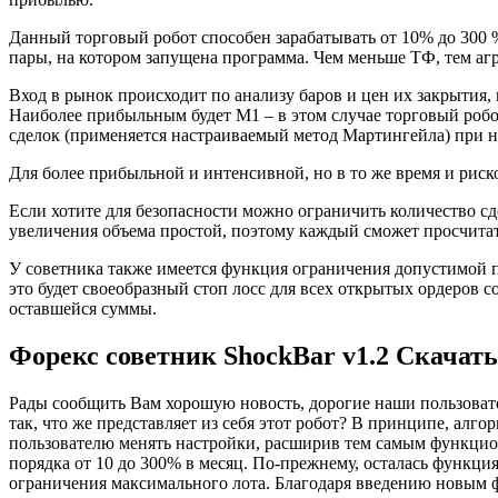
Данный торговый робот способен зарабатывать от 10% до 300 
пары, на котором запущена программа. Чем меньше ТФ, тем аг
Вход в рынок происходит по анализу баров и цен их закрытия,
Наиболее прибыльным будет М1 – в этом случае торговый робо
сделок (применяется настраиваемый метод Мартингейла) при 
Для более прибыльной и интенсивной, но в то же время и ри
Если хотите для безопасности можно ограничить количество с
увеличения объема простой, поэтому каждый сможет просчитать
У советника также имеется функция ограничения допустимой пр
это будет своеобразный стоп лосс для всех открытых ордеров со
оставшейся суммы.
Форекс советник ShockBar v1.2 Скачать
Рады сообщить Вам хорошую новость, дорогие наши пользовател
так, что же представляет из себя этот робот? В принципе, ал
пользователю менять настройки, расширив тем самым функцио
порядка от 10 до 300% в месяц. По-прежнему, осталась функц
ограничения максимального лота. Благодаря введению новым ф