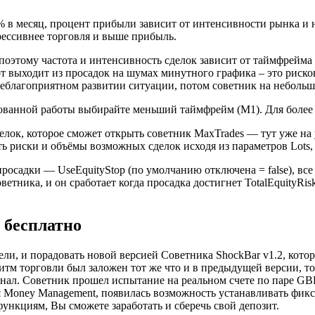
% в месяц, процент прибыли зависит от интенсивности рынка и 
рессивнее торговля и выше прибыль.
 поэтому частота и интенсивность сделок зависит от таймфрейм
т выходит из просадок на шумах минутного графика – это риско
неблагоприятном развитии ситуации, потом советник на неболь
скованной работы выбирайте меньший таймфрейм (М1). Для боле
делок, которое сможет открыть советник MaxTrades — тут уже н
 риски и объёмы возможных сделок исходя из параметров Lots, 
осадки — UseEquityStop (по умолчанию отключена = false), все
ветника, и он сработает когда просадка достигнет TotalEquityRi
 бесплатно
и, и порадовать новой версией Советника ShockBar v1.2, котор
горитм торговли был заложен тот же что и в предыдущей версии,
нал. Советник прошел испытание на реальном счете по паре G
ия Money Management, появилась возможность устанавливать фи
ункциям, Вы сможете заработать и сберечь свой депозит.