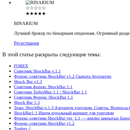
☆☆☆☆☆
★★★★★
BINARIUM
Лучший брокер по бинарным опционам. Огромный разде
Регистрация
В этой статье раскрыты следующие темы:
FOREX
Советник ShockBar v.1.1
Форекс советник ShockBar v1.2 Скачать бесплатно
Shock Bar v1.3
Советник форекс ShockBar 1.1
Советник TurboMax 1.1 / ShockBar 1.1
Советник Форекс ShockBar 1.1
Shock Bar 1.3
Тема: ShochBar-v.1.3 Aлгоритм торговли. Cоветы. Bопросы-
ShockBar1.1 Ищем идеальный вариант для торговли
Форекс советник ShockBar ver_1.1 — анализ закрытых Баро
Форекс советник ShockBar v1.2
Traders //