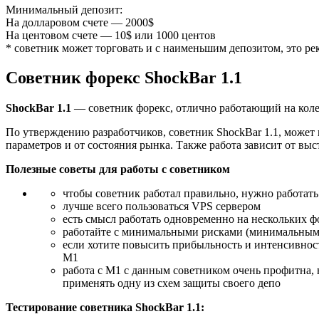
Минимальный депозит:
На долларовом счете — 2000$
На центовом счете — 10$ или 1000 центов
* советник может торговать и с наименьшим депозитом, это р
Советник форекс ShockBar 1.1
ShockBar 1.1
— советник форекс, отлично работающий на кол
По утверждению разработчиков, советник ShockBar 1.1, может 
параметров и от состояния рынка. Также работа зависит от выс
Полезные советы для работы с советником
чтобы советник работал правильно, нужно работат
лучше всего пользоваться VPS сервером
есть смысл работать одновременно на нескольких ф
работайте с минимальными рисками (минимальным 
если хотите повысить прибыльность и интенсивнос
М1
работа с М1 с данным советником очень профитна, н
применять одну из схем защиты своего депо
Тестирование советника ShockBar 1.1: