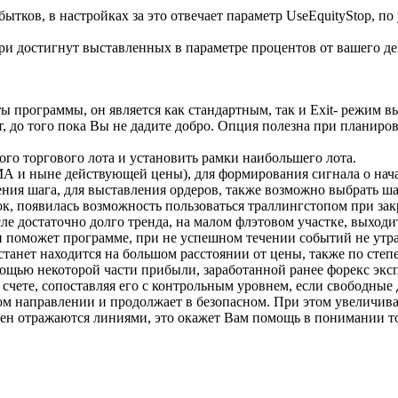
ков, в настройках за это отвечает параметр UseEquityStop, по 
тери достигнут выставленных в параметре процентов от вашего де
 программы, он является как стандартным, так и Exit- режим в
т, до того пока Вы не дадите добро. Опция полезна при планиро
го торгового лота и установить рамки наибольшего лота.
МА и ныне действующей цены), для формирования сигнала о нача
ления шага, для выставления ордеров, также возможно выбрать 
ок, появилась возможность пользоваться траллингстопом при за
е достаточно долго тренда, на малом флэтовом участке, выходи
н поможет программе, при не успешном течении событий не утра
станет находится на большом расстоянии от цены, также по степ
ощью некоторой части прибыли, заработанной ранее форекс экс
чете, сопоставляя его с контрольным уровнем, если свободные д
ном направлении и продолжает в безопасном. При этом увеличива
н отражаются линиями, это окажет Вам помощь в понимании то