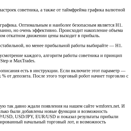
настроек советника, а также от таймфрейма графика валютной
а графика. Оптимальным и наиболее безопасным является Н1.
ванно, но очень эффективно. Происходит накопление объема
шом откатном движении цены выходит в прибыль.
е стабильной, но менее прибыльной работы выбирайте — Н1.
а усмотрение каждого, алгоритм работы советника и принцип
Step и MaxTrades.
 описания есть в инструкции. Если включите этот параметр —
sk % от депозита. После этого торговый робот начнет торговлю с
ую так давно ждали появления на нашем сайте wmforex.net. И
 только были добавлены новые функции и возможность
BP/USD, USD/JPY, EUR/USD и показал результаты прибыли
ксированный начальный торговый лот, и возможность