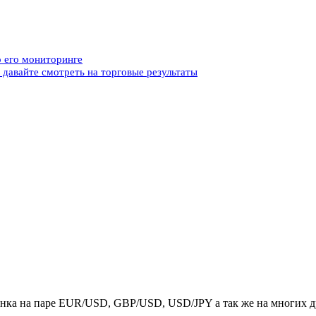
о его мониторинге
 давайте смотреть на торговые результаты
ка на паре EUR/USD, GBP/USD, USD/JPY а так же на многих др