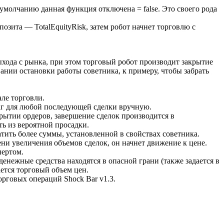
умолчанию данная функция отключена = false. Это своего рода
позита — TotalEquityRisk, затем робот начнет торговлю с
ыхода с рынка, при этом торговый робот производит закрытие
вании остановки работы советника, к примеру, чтобы забрать
ле торговли.
шаг для любой последующей сделки вручную.
крытии ордеров, завершение сделок производится в
ть из вероятной просадки.
тить более суммы, установленной в свойствах советника.
ени увеличения объемов сделок, он начнет движение к цене.
пертом.
енежные средства находятся в опасной грани (также задается в
ется торговый объем цен.
рговых операций Shock Bar v1.3.