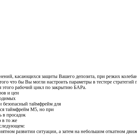
нений, касающихся защиты Вашего депозита, при резких колеба
го что бы Вы могли настроить параметры в тестере стратегий по
ля этого рабочий цикл по закрытию БАРа.
ров и цен
водимых
и безопасный таймфрейм для
тся таймфрейм M5, но при
ь в просадок
 в то же
 следующем:
иятном развитии ситуации, а затем на небольшом откатном дви