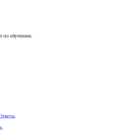
л по обучению.
Ответы.
в.