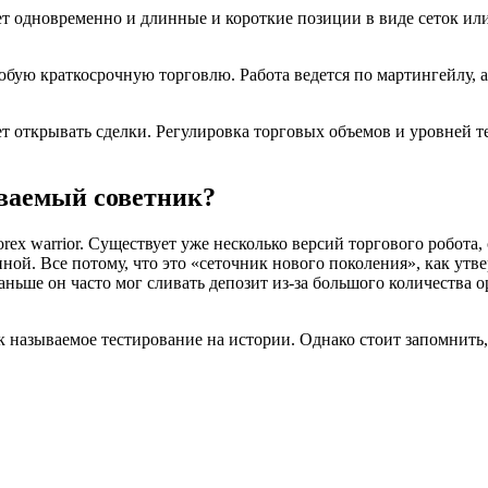
ет одновременно и длинные и короткие позиции в виде сеток ил
юбую краткосрочную торговлю. Работа ведется по мартингейлу, 
т открывать сделки. Регулировка торговых объемов и уровней т
иваемый советник?
orex warrior. Существует уже несколько версий торгового робота
ной. Все потому, что это «сеточник нового поколения», как утв
ь раньше он часто мог сливать депозит из-за большого количеств
 называемое тестирование на истории. Однако стоит запомнить, 