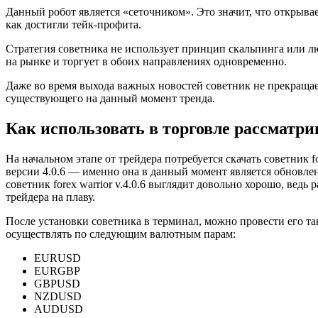
Данный робот является «сеточником». Это значит, что открыва
как достигли тейк-профита.
Стратегия советника не использует принцип скальпинга или л
на рынке и торгует в обоих направлениях одновременно.
Даже во время выхода важных новостей советник не прекращае
существующего на данный момент тренда.
Как использовать в торговле рассматр
На начальном этапе от трейдера потребуется скачать советник f
версии 4.0.6 — именно она в данный момент является обновлен
советник forex warrior v.4.0.6 выглядит довольно хорошо, вед
трейдера на плаву.
После установки советника в терминал, можно провести его так
осуществлять по следующим валютным парам:
EURUSD
EURGBP
GBPUSD
NZDUSD
AUDUSD