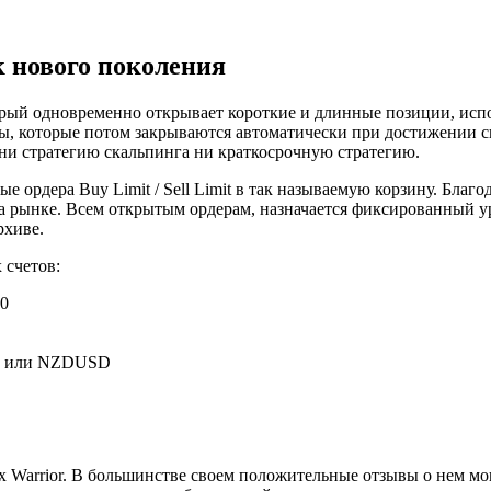
к нового поколения
торый одновременно открывает короткие и длинные позиции, исп
, которые потом закрываются автоматически при достижении сво
ни стратегию скальпинга ни краткосрочную стратегию.
ые ордера Buy Limit / Sell Limit в так называемую корзину. Бла
а рынке. Всем открытым ордерам, назначается фиксированный ур
рхиве.
 счетов:
00
D или NZDUSD
Warrior. В большинстве своем положительные отзывы о нем могу