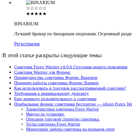
☆☆☆☆☆
★★★★★
BINARIUM
Лучший брокер по бинарным опционам. Огромный разде
Регистрация
В этой статье раскрыты следующие темы:
Советник Forex Warrior v4.0.6 Сеточник нового поколения
Советник Warrior для Форекс
Преимущества советника Форекс Варриор
Принцип работы советника Форекс Вариор
Как использовать в торговле рассматриваемый советник?
Требования к минимальному депозиту
Еще немного положительного о советнике
Прибыльные форекс советники бесплатно — обзор Forex War
Характеристики советника Forex Warrior
Мануал по установке.
Описание торговой стратегии советника.
Тесты советника Forex Warrior
Мониторинг работы советника на реальном счете