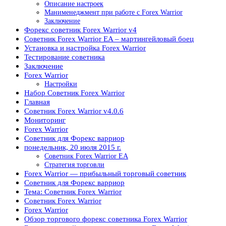
Описание настроек
Манименеджмент при работе с Forex Warrior
Заключение
Форекс советник Forex Warrior v4
Советник Forex Warrior EA – мартингейловый боец
Установка и настройка Forex Warrior
Тестирование советника
Заключение
Forex Warrior
Настройки
Набор Советник Forex Warrior
Главная
Советник Forex Warrior v4.0.6
Мониторинг
Forex Warrior
Советник для Форекс варриор
понедельник, 20 июля 2015 г.
Советник Forex Warrior EA
Стратегия торговли
Forex Warrior — прибыльный торговый советник
Советник для Форекс варриор
Тема: Советник Forex Warrior
Советник Forex Warrior
Forex Warrior
Обзор торгового форекс советника Forex Warrior