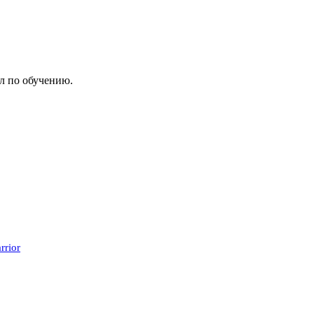
л по обучению.
rior