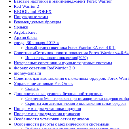
Базовые настойки и манименеджмент Forex Warrior
Red Warrior 2
KROOL and FOREX
Популярные темы
Рекомендуемые брокеры
Ярлыки
ArgoLab.net
Архив блога
среда, 30 января 2013 г.
Новый релиз советника Forex Warrior EA ver. 4.0.1.
Советник «Сеточник нового поколения Forex Warrior v4.0.6»
Инвесторы нового поколения(2020)
Интересные советники и ручные торговые системы
Форекс советник RedWarrior 2.0
money-trans.ru
Советник для выставления отложенных ордеров. Forex War
Управление линиями FastOrder.
Скачать
Дополнительные условия безопасной торговли
Стратегия №2 – торговля при помощи сетки ордеров во фл
Скрипты для автоматического выставления сетки ордеров
Программы для установки ордеров
Программы для удаления приказов
Особенности установки сетки приказов
Особенности работы с механическими системами