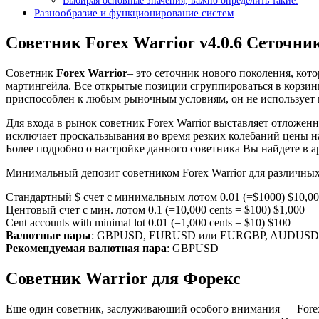
Выбирая основные значения, важно определить такие:
Разнообразие и функционирование систем
Советник Forex Warrior v4.0.6 Сеточни
Cоветник
Forex Warrior
– это сеточник нового поколения, ко
мартингейла. Все открытые позиции сгруппироваться в корзины
приспособлен к любым рыночным условиям, он не использует 
Для входа в рынок советник Forex Warrior выставляет отложенн
исключает проскальзывания во время резких колебаний цены н
Более подробно о настройке данного советника Вы найдете в а
Минимальный депозит советником Forex Warrior для различных
Стандартный $ счет с минимальным лотом 0.01 (=$1000) $10,0
Центовый счет с мин. лотом 0.1 (=10,000 cents = $100) $1,000
Cent accounts with minimal lot 0.01 (=1,000 cents = $10) $100
Валютные пары
: GBPUSD, EURUSD или EURGBP, AUDUS
Рекомендуемая валютная пара
: GBPUSD
Советник Warrior для Форекс
Еще один советник, заслуживающий особого внимания — Forex 