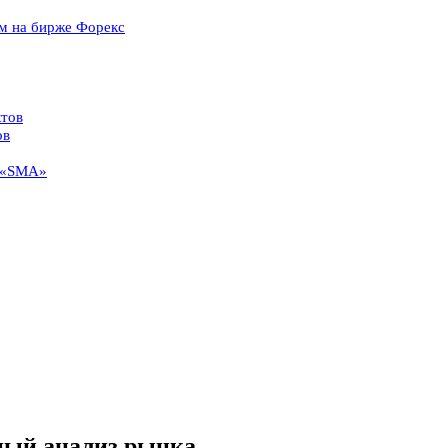
ом на бирже Форекс
ктов
ов
и «SMA»
ный анализ рынка