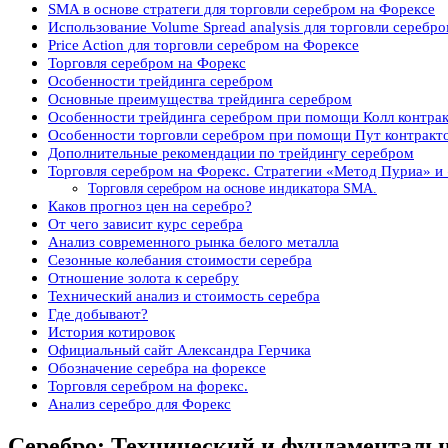
SMA в основе стратеги для торговли серебром на Форексе
Использование Volume Spread analysis для торговли серебр
Price Action для торговли серебром на Форексе
Торговля серебром на Форекс
Особенности трейдинга серебром
Основные преимущества трейдинга серебром
Особенности трейдинга серебром при помощи Колл контра
Особенности торговли серебром при помощи Пут контракт
Дополнительные рекомендации по трейдингу серебром
Торговля серебром на Форекс. Стратегии «Метод Пуриа» 
Торговля серебром на основе индикатора SMA.
Каков прогноз цен на серебро?
От чего зависит курс серебра
Анализ современного рынка белого металла
Сезонные колебания стоимости серебра
Отношение золота к серебру
Технический анализ и стоимость серебра
Где добывают?
История котировок
Официальный сайт Александра Герчика
Обозначение серебра на форексе
Торговля серебром на форекс.
Анализ серебро для Форекс
Серебро: Технический и фундаменталь