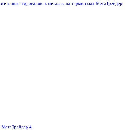
юте к инвестированию в металлы на терминалах МетаТрейдер
 МетаТрейдер 4