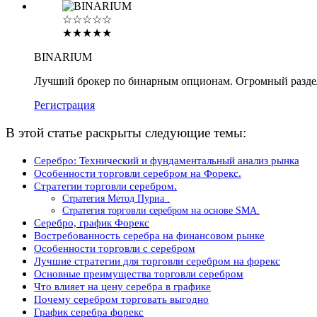
☆☆☆☆☆
★★★★★
BINARIUM
Лучший брокер по бинарным опционам. Огромный разде
Регистрация
В этой статье раскрыты следующие темы:
Серебро: Технический и фундаментальный анализ рынка
Особенности торговли серебром на Форекс.
Стратегии торговли серебром.
Стратегия Метод Пуриа .
Стратегия торговли серебром на основе SMA.
Серебро, график Форекс
Востребованность серебра на финансовом рынке
Особенности торговли с серебром
Лучшие стратегии для торговли серебром на форекс
Основные преимущества торговли серебром
Что влияет на цену серебра в графике
Почему серебром торговать выгодно
График серебра форекс