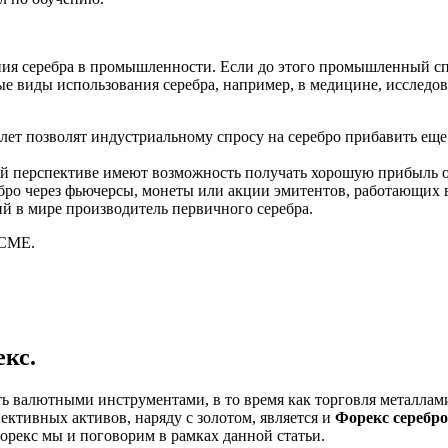
ия серебра в промышленности. Если до этого промышленный спро
вые виды использования серебра, например, в медицине, исследо
лет позволят индустриальному спросу на серебро прибавить ещ
ой перспективе имеют возможность получать хорошую прибыль о
ро через фьючерсы, монеты или акции эмитентов, работающих в
й в мире производитель первичного серебра.
 CME.
екс.
ь валютными инструментами, в то время как торговля металлами
ективных активов, наряду с золотом, является и
Форекс серебро
орекс мы и поговорим в рамках данной статьи.