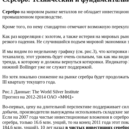
Серебро
на мировом рынке металлов не обладает инвестиционн
промышленном производстве.
Кроме того, по нему стандартно отмечают возможную перекупле
Как раз корреляция с золотом, а также истерия на мировых рынк
резкого падения. Не случившийся подъем мировой экономики за
И мы видим по недельному графику (см. рис.3), что котировки 
теханализу, этот уровень будет очень сильным, так как мы вид
тренда, к которому и должны вернуться котировки. Индикатор
нижний Bollinger уже не служит поддержкой.
Но хотя локально снижение на рынке серебра будет продолжать
III кварталу текущего года.
Рис.1 Данные: The World Silver Institute
Прогноз на 2012-2014 ОАО «МФЦ»
Во-первых, цену на длительной перспективе поддерживает сил
добычи, производители вынуждены использовать складские зап
Если на 2007 года чистые инвестиционные вложения в серебро 
серебра, только 16.6 млн. унций, то на конец 2011 года этот 
184,6 млн. унций). 10 лет назад
в чистых инвестициях серебр