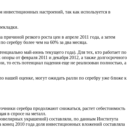
м инвестиционных настроений, так как используется в
рекладки.
 причиной резкого роста цен в апреле 2011 года, а затем
о серебру более чем на 60% за два месяца.
тенциально май-июнь текущего года). Для тех, кто работает по
 опоры от февраля 2011 и декабря 2012, а также долгосрочного
, то есть потенциал падения еще не реализован полностью, а
 по нашей оценке, могут ожидать ралли по серебру уже ближе к
точники серебра продолжают снижаться, растет себестоимость
ая в спросе на металл.
 и ювелирных украшений) составляли, по данным Института
а на конец 2010 года доля инвестиционных вложений составляла