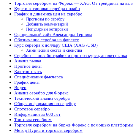
Торговля серебром на Форекс — XAG. От трейдинга на вал
Курс и котировки серебра онлайн
График и динамика цен на серебро
Прогнозы по серебру
Добавить комментарий
Популярные котировки
Официальный сайт Александра Герчика
Обозначение серебра на форексе
Курс серебра к доллару США (XAG /USD)
Химический состав и свойства
Серебро — онлайн-график и прогноз курса, анализ рынка
Анализ рынка
Прогноз цены
Как торговать
Спецификация фьючерса
График цены
Видео
Анализ серебро для Форекс
Технический анализ серебра
Общая информация по серебру
Спотовое серебро
Информации за 600 лет
Торговля серебром
Торговля серебром на бирже Форекс с помощью платформы
Метод Пуриа и торговля серебром