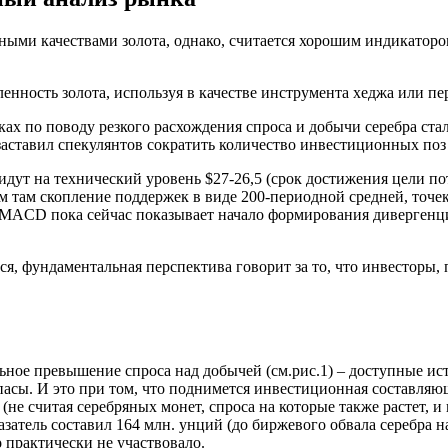
ыми качествами золота, однако, считается хорошим индикаторо
нность золота, используя в качестве инструмента хеджа или пе
ах по поводу резкого расхождения спроса и добычи серебра стала
ставил спекулянтов сократить количество инвестиционных поз п
идут на технический уровень $27-26,5 (срок достижения цели по
им там скопление поддержек в виде 200-периодной средней, точек
 MACD пока сейчас показывает начало формирования дивергенции
ся, фундаментальная перспектива говорит за то, что инвесторы,
ьное превышение спроса над добычей (см.рис.1) – доступные ис
асы. И это при том, что поднимется инвестиционная составляющ
(не считая серебряных монет, спроса на которые также растет,
показатель составил 164 млн. унций (до биржевого обвала серебр
о
практически не участвовало.